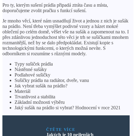
Pro ty, kterým sušení prádla připadá ztráta času a místa,
doporučujeme zvolit pračku s funkcí sušení.
Je mnoho věcí, které nám usnadňují život a jednou z nich je sušák
na prádlo. Není třeba vymýšlet podivné vzory a házet mokré
oblečení po celém domě, věšet vše na sušák a zapomenout na to. I
přes zdánlivou jednoduchost této věci je trh se sušičkami mnohem
rozmanitější, než by se dalo předpokládat. Existují kopie s
technologickými funkcemi, o kterých možná nevíte. S
odborníkem si rozumíme s různými modely.
Typy sušiček prádla
Nástěnné sušáky
Podlahové sušičky
Sušičky prádla na radiátor, dveře, vanu
Jak vybrat sušák na prádlo?
Materiál
Trvanlivost a stabilita
Základní možnosti výběru
Jaký sušák na prádlo si vybrat? Hodnocení v roce 2021
ČTĚTE VÍCE
Jakých je 10 nejlepších