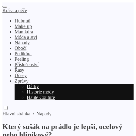
Krása a péče
Hubnutí
Make-up
Manikúra
Móda a styl
Nápady
Obočí
Pedikúra
Peeling
Příslušenství
Řasy
Účesy
Zprávy
Dárky
Historie módy
Haute Couture
Hlavní stránka
/
Nápady
Který sušák na prádlo je lepší, ocelový
nebo hliníkový?