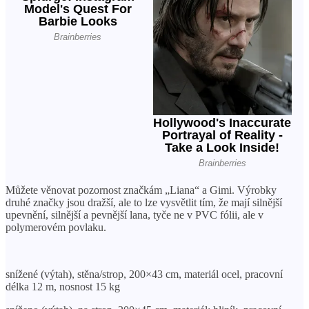
Můžete věnovat pozornost značkám „Liana“ a Gimi. Výrobky
druhé značky jsou dražší, ale to lze vysvětlit tím, že mají silnější
upevnění, silnější a pevnější lana, tyče ne v PVC fólii, ale v
polymerovém povlaku.
snížené (výtah), stěna/strop, 200×43 cm, materiál ocel, pracovní
délka 12 m, nosnost 15 kg