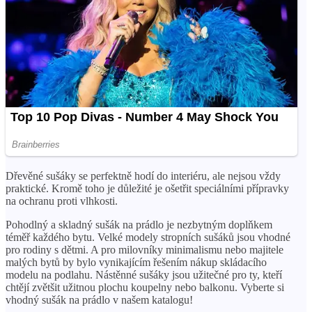
Dřevěné sušáky se perfektně hodí do interiéru, ale nejsou vždy
praktické. Kromě toho je důležité je ošetřit speciálními přípravky
na ochranu proti vlhkosti.
Pohodlný a skladný sušák na prádlo je nezbytným doplňkem
téměř každého bytu. Velké modely stropních sušáků jsou vhodné
pro rodiny s dětmi. A pro milovníky minimalismu nebo majitele
malých bytů by bylo vynikajícím řešením nákup skládacího
modelu na podlahu. Nástěnné sušáky jsou užitečné pro ty, kteří
chtějí zvětšit užitnou plochu koupelny nebo balkonu. Vyberte si
vhodný sušák na prádlo v našem katalogu!