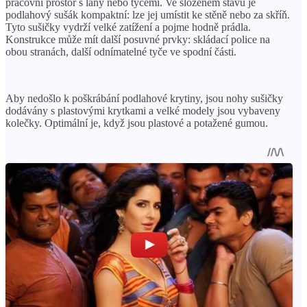
pracovní prostor s lany nebo tyčemi. Ve složeném stavu je
podlahový sušák kompaktní: lze jej umístit ke stěně nebo za skříň.
Tyto sušičky vydrží velké zatížení a pojme hodně prádla.
Konstrukce může mít další posuvné prvky: skládací police na
obou stranách, další odnímatelné tyče ve spodní části.
Aby nedošlo k poškrábání podlahové krytiny, jsou nohy sušičky
dodávány s plastovými krytkami a velké modely jsou vybaveny
kolečky. Optimální je, když jsou plastové a potažené gumou.