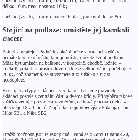
sníženo (výtah), na strop, 200×45 cm, materiál: hliník, pracovní
délka: 10 m, max. nosnost: 10 kg
sníženo (výtah), na strop, materiál: plast, pracovní délka: 8m
Stojící na podlaze: umístěte jej kamkoli
chcete
Pokud si nepřejete žádné instalační práce s instalací sušičky a
nemáte konkrétní místo, kam ji umístit, můžete zvolit podlahu.
Může být umístěn na balkoně, v koupelně, chodbě, ložnici –
kdekoli, pokud to prostor dovolí. Unese velkou váhu: potřebujete
20 kg, což znamená, že si vezmete tuto sušičku a nic si
neodepřete.
Existují dva typy: skládací a vertikální. Jsou zde pravidelné
skládací postele s centrální částí a dvěma křídly. Při výběru takové
sušičky věnujte pozornost rozměrům, celkové pracovní délce –
obecně je 18-20 metrů. Například nejoblíbenější v katalogu jsou
Nika SB1 a Nika SB2.
Dražší možnosti jsou teleskopické. Jedná se o Gimi Dinamik 20,
Dinamik 30, Gimi Extension. Ve složeném stavu zaberou málo