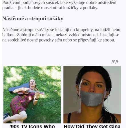
Používání podlahových sušiček také vyžaduje dobré odstředění
prádla – jinak budete muset utírat loužičky z podlahy.
Nástěnné a stropní sušáky
Nástěnné a stropní sušáky se instalují do koupelny, na lodžii nebo
balkon. Zabírají málo místa a nekazí vzhled místnosti. Instalují se
na spolehlivé nosné povrchy stěn nebo se připevňují ke stropu.