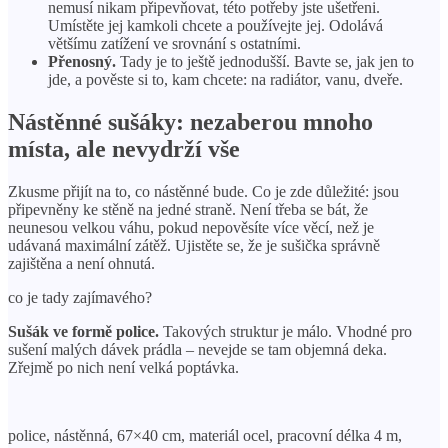
nemusí nikam připevňovat, této potřeby jste ušetřeni.
Umístěte jej kamkoli chcete a používejte jej. Odolává
většímu zatížení ve srovnání s ostatními.
Přenosný.
Tady je to ještě jednodušší. Bavte se, jak jen to
jde, a pověste si to, kam chcete: na radiátor, vanu, dveře.
Nástěnné sušáky: nezaberou mnoho
místa, ale nevydrží vše
Zkusme přijít na to, co nástěnné bude. Co je zde důležité: jsou
připevněny ke stěně na jedné straně. Není třeba se bát, že
neunesou velkou váhu, pokud nepověsíte více věcí, než je
udávaná maximální zátěž. Ujistěte se, že je sušička správně
zajištěna a není ohnutá.
co je tady zajímavého?
Sušák ve formě police.
Takových struktur je málo. Vhodné pro
sušení malých dávek prádla – nevejde se tam objemná deka.
Zřejmě po nich není velká poptávka.
police, nástěnná, 67×40 cm, materiál ocel, pracovní délka 4 m,