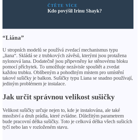
ČTĚTE VÍCE
Kdo povýšil Irinu Shayk?
“Liána”
U stropních modelů se používá zvedací mechanismus typu
„liana“. Skládá se z trubkových závěsů, kterými jsou protažena
nylonová lana. Dodatečně jsou připevněny ke stěnovému bloku
pomocí příchytek. To umožňuje nezávisle spouštět a zvedat
každou trubku. Oblíbeným a pohodlným místem pro umístění
takové sušičky je balkon. Sušičky typu Liana se snadno používají,
jediným problémem je instalace.
Jak určit správnou velikost sušičky
Velikost sušičky určuje nejen to, kde je instalována, ale také
množství a druh prádla, které zvládne. Důležitým parametrem
bude pracovní délka sušičky. Toto je celková délka všech sušicích
tyčí nebo lan v rozloženém stavu.