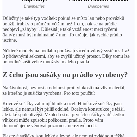
X
Důležitý je také typ vodítek: pokud se místo lan nebo provázků
použijí trubky o průměru větším než 1 cm, pak se na prádle
neobjeví „záhyby“. Důležitá je také vzdálenost mezi tyčemi
(lany): musí být minimálně 7 mm. To určuje, jak rychle prádlo
uschne.
Některé modely na podlahu používají víceúrovňový systém s 1 až
3 přídavnými sekcemi, aby se zvýšil užitný prostor. Díky tomu lze
pohodlně sušit velké množství malého prádla.
Z čeho jsou sušáky na prádlo vyrobeny?
Na životnost, pevnost a odolnost proti vlhkosti má vliv materiál,
ze kterého je sušička vyrobena. Pro toto použití:
Kovové sušičky zahrnují hliník a ocel. Hliníkové sušičky jsou
lehké, ale nemusí být příliš odolné. Ocelová konstrukce je těžší,
ale také spolehlivější. Vzhled rzi na prvcích sušičky v důsledku
vlhkosti může způsobit poškození prádla. Proto vám
doporučujeme věnovat pozornost nerezové oceli.
Plastové sušičky jsou lehké a levné, ale nemusí zvládnout těžké