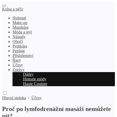
Krása a péče
Hubnutí
Make-up
Manikúra
Móda a styl
Nápady
Obočí
Pedikúra
Peeling
Příslušenství
Řasy
Účesy
Zprávy
Dárky
Historie módy
Haute Couture
Hlavní stránka
/
Účesy
Proč po lymfodrenážní masáži nemůžete
pít?