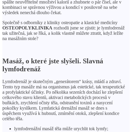
spálíte neuvěřitelné množství kalorií a zhubnete o pár čísel, ale v
kombinaci se správnou výživou a kondicí v posilovně na sebe
výsledek nenechá dlouho čekat.
Společně s odborníky z kliniky osteopatie a klasické medicíny
OSTEOPOLYKLINIKA
rozhodli jsme se zjistit: je lymfodrenáž
tak užitečná, jak se říká, a kolik vlastně můžete ztratit, když ležíte
na masážním stole?
Masáž, o které jste slyšeli. Slavná
lymfodrenáž
Lymfodrenáž je skutečným „generátorem“ krásy, mládí a zdraví.
Tento typ masáže má na organismus jak estetické, tak terapeutické
a profylaktické účinky. Po několika sezeních dochází ke zlepšení
celkového stavu klientů, aktivaci metabolických procesů v
buňkách, zrychlení očisty těla, odstranění toxinů a nasycení
pokožky kyslíkem. Lymfatická drenážní masáž se dnes s
úspěchem využívá k hubnutí, zmírnění otoků, zlepšení kondice
celého těla.
lymfodrenážní masáž těla může urychlit tok lymfy;