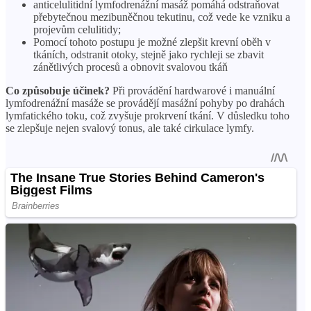
anticelulitidní lymfodrenážní masáž pomáhá odstraňovat
přebytečnou mezibuněčnou tekutinu, což vede ke vzniku a
projevům celulitidy;
Pomocí tohoto postupu je možné zlepšit krevní oběh v
tkáních, odstranit otoky, stejně jako rychleji se zbavit
zánětlivých procesů a obnovit svalovou tkáň
Co způsobuje účinek?
Při provádění hardwarové i manuální
lymfodrenážní masáže se provádějí masážní pohyby po drahách
lymfatického toku, což zvyšuje prokrvení tkání. V důsledku toho
se zlepšuje nejen svalový tonus, ale také cirkulace lymfy.