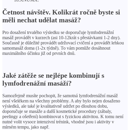
Četnost návštěv. Kolikrát ročně byste si
měli nechat udělat masáž?
Pro dosažení trvalého výsledku se doporučuje lymfodrenážní
masáž provádět v kurzech (asi 10-12krát s přestávkami 1-2 dny).
Současně je důležité provádět udržovací cvičení a provádět lehkou
samomasáž doma (1-2x týdně). To vám pomůže dosáhnout
maximálního účinku již od prvních dnů.
Jaké zátěže se nejlépe kombinují s
lymfodrenážní masáží?
Samozřejmě musíte pochopit, že samotná lymfodrenážní masáž
není všelékem na všechny problémy. A aby bylo nejen dosaženo
výsledků, ale také je kvalitativně udržet po dlouhou dobu,
doporučuje se masáže a další kosmetické procedury (zábaly,
peelingy a ošetření) kombinovat s fyzickou aktivitou. K tomu není
nutné volit vysoce intenzivní trénink, vhodné jsou i aktivity v
mírném tempu, jako např.