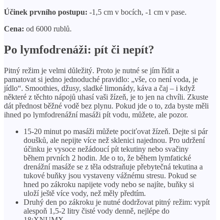
Účinek prvního postupu:
-1,5 cm v bocích, -1 cm v pase.
Cena:
od 6000 rublů.
Po lymfodrenáži: pít či nepít?
Pitný režim je velmi důležitý. Proto je nutné se jím řídit a
pamatovat si jedno jednoduché pravidlo: „vše, co není voda, je
jídlo“. Smoothies, džusy, sladké limonády, káva a čaj – i když
některé z těchto nápojů uhasí vaši žízeň, je to jen na chvíli. Zkuste
dát přednost běžné vodě bez plynu. Pokud jde o to, zda byste měli
ihned po lymfodrenážní masáži pít vodu, můžete, ale pozor.
15-20 minut po masáži můžete pociťovat žízeň. Dejte si pár
doušků, ale nepijte více než sklenici najednou. Pro udržení
účinku je vysoce nežádoucí pít tekutiny nebo svačiny
během prvních 2 hodin. Jde o to, že během lymfatické
drenážní masáže se z těla odstraňuje přebytečná tekutina a
tukové buňky jsou vystaveny vážnému stresu. Pokud se
hned po zákroku napijete vody nebo se najíte, buňky si
uloží ještě více vody, než měly předtím.
Druhý den po zákroku je nutné dodržovat pitný režim: vypít
alespoň 1,5-2 litry čisté vody denně, nejlépe do
18:XNUMX.