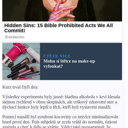
ČTĚTE VÍCE
Mohu si štětce na make-up
vyfoukat?
Kurz trval čtyři dny.
Výsledky experimentu byly jasné: hladina alkoholu v krvi klesala
stejnou rychlostí v obou skupinách, ale celkový zdravotní stav a
dýchací funkce byly lepší u těch, kteří byli vystaveni masáži.
Pomocí masáží byl syndrom kocoviny co nejvíce minimalizován
hned první den. Puls subjektů se zcela vrátil do normálu, úzkost
zmizela a chuť k jídlu se vrátila. Vědci také poznamenali, že