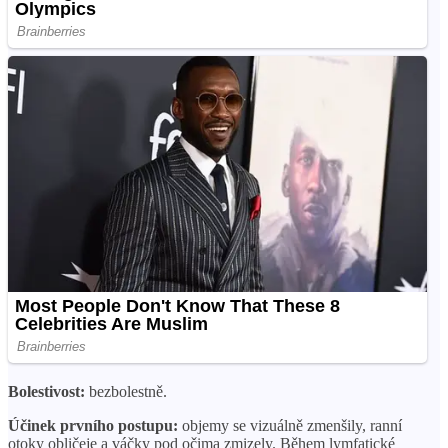
Bolestivost:
bezbolestně.
Účinek prvního postupu:
objemy se vizuálně zmenšily, ranní
otoky obličeje a váčky pod očima zmizely. Během lymfatické