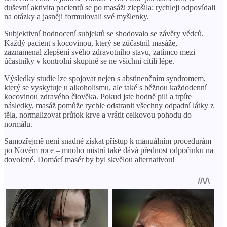
duševní aktivita pacientů se po masáži zlepšila: rychleji odpovídali
na otázky a jasněji formulovali své myšlenky.
Subjektivní hodnocení subjektů se shodovalo se závěry vědců.
Každý pacient s kocovinou, který se zúčastnil masáže,
zaznamenal zlepšení svého zdravotního stavu, zatímco mezi
účastníky v kontrolní skupině se ne všichni cítili lépe.
Výsledky studie lze spojovat nejen s abstinenčním syndromem,
který se vyskytuje u alkoholismu, ale také s běžnou každodenní
kocovinou zdravého člověka. Pokud jste hodně pili a trpíte
následky, masáž pomůže rychle odstranit všechny odpadní látky z
těla, normalizovat průtok krve a vrátit celkovou pohodu do
normálu.
Samozřejmě není snadné získat přístup k manuálním procedurám
po Novém roce – mnoho mistrů také dává přednost odpočinku na
dovolené. Domácí masér by byl skvělou alternativou!