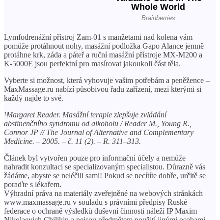
Lymfodrenážní přístroj Zam-01 s manžetami nad kolena vám
pomůže protáhnout nohy, masážní podložka Gapo Alance jemně
protáhne krk, záda a páteř a ruční masážní přístroje MX-M200 a
K-5000E jsou perfektní pro masírovat jakoukoli část těla.
Vyberte si možnost, která vyhovuje vašim potřebám a peněžence –
MaxMassage.ru nabízí působivou řadu zařízení, mezi kterými si
každý najde to své.
¹Margaret Reader. Masážní terapie zlepšuje zvládání
abstinenčního syndromu od alkoholu / Reader M., Young R.,
Connor JP // The Journal of Alternative and Complementary
Medicine. – 2005. – č. 11 (2). – R. 311–313.
Článek byl vytvořen pouze pro informační účely a nemůže
nahradit konzultaci se specializovaným specialistou. Důrazně vás
žádáme, abyste se neléčili sami! Pokud se necítíte dobře, určitě se
poraďte s lékařem.
Výhradní práva na materiály zveřejněné na webových stránkách
www.maxmassage.ru v souladu s právními předpisy Ruské
federace o ochraně výsledků duševní činnosti náleží IP Maxim
Nikolaevich Chilikin a nejsou předmětem použití jinými osobami