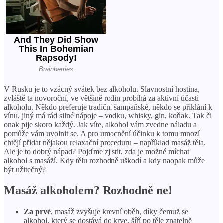
V Rusku je to vzácný svátek bez alkoholu. Slavnostní hostina,
zvláště ta novoroční, ve většině rodin probíhá za aktivní účasti
alkoholu. Někdo preferuje tradiční šampaňské, někdo se přiklání k
vínu, jiný má rád silné nápoje – vodku, whisky, gin, koňak. Tak či
onak pije skoro každý. Jak víte, alkohol vám zvedne náladu a
pomůže vám uvolnit se. A pro umocnění účinku k tomu mnozí
chtějí přidat nějakou relaxační proceduru – například masáž těla.
Ale je to dobrý nápad? Pojďme zjistit, zda je možné míchat
alkohol s masáží. Kdy tělu rozhodně uškodí a kdy naopak může
být užitečný?
Masáž alkoholem? Rozhodně ne!
Za prvé
, masáž zvyšuje krevní oběh, díky čemuž se
alkohol, který se dostává do krve, šíří po těle znatelně