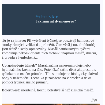
ČTĚTE VÍCE
Jak zmírnit dysmenoreu?
To je zajímavé:
Při vytváření tyčinek se používají bambusové
stonky různých velikostí a průměrů. Čím větší jsou, tím hlouběji
jsou tkáně a svaly opracovány. Masáž bambusovými tyčemi
kombinuje několik orientálních technik: thajskou masáž, shiatsu,
ájurvédu a lymfodrenáž.
Co způsobuje účinek?
Masáž začíná nanesením oleje nebo
hydratačního krému na tělo. Poté lékař začne dělat akupresuru s
tyčinkami o malém průměru. Tím stimulujeme biologicky aktivní
body v našem těle. Technika je založena na vibracích a tlaku
pomocí tyčinek širšího průměru.
Bolestivost:
snesitelná, trochu bolestivější než klasická masáž.