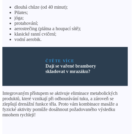
dlouhá chůze (od 40 minut);
Pilates;
jóga;
protahování;
aerostrečing (plátna a houpací sítě);
klasické ranní cvičení;
vodní aerobik.
ČTĚTE VÍCE
Dají se vařené brambory
skladovat v mrazáku?
Integrovaným přístupem se aktivuje eliminace metabolických
produktů, které vznikají při odbourávání tuku, a zároveň se
zlepšují drenážní funkce těla. Proto vám kombinace masáže a
fyzické aktivity pomůže dosáhnout požadovaného výsledku
mnohem rychleji!