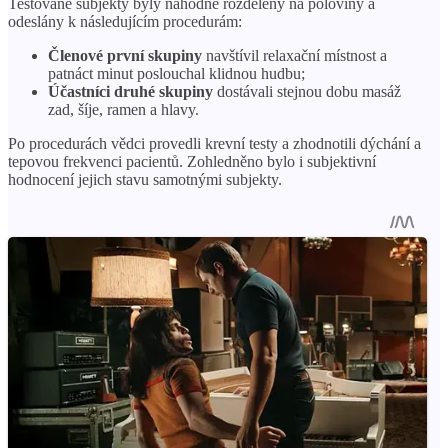
Testované subjekty byly náhodně rozděleny na poloviny a
odeslány k následujícím procedurám:
Členové první skupiny
navštívil relaxační místnost a
patnáct minut poslouchal klidnou hudbu;
Účastníci druhé skupiny
dostávali stejnou dobu masáž
zad, šíje, ramen a hlavy.
Po procedurách vědci provedli krevní testy a zhodnotili dýchání a
tepovou frekvenci pacientů. Zohledněno bylo i subjektivní
hodnocení jejich stavu samotnými subjekty.