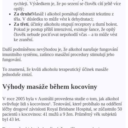
rychleji. Výsledkem je, že po sezení se člověk cítí ještě více
opilý;
Za druhé
Masáž i alkohol pomáhají odstranit tekutinu z
těla. V důsledku to může vést k dehydrataci;
Za třetí
, účinky alkoholu otupují receptory a tlumí bolest.
Pokud je postup příliš intenzivní, existuje šance, že opilý
člověk nebude pociťovat nepohodlí včas – a to může vést
ke zranění.
Další podmíněnou nevýhodou je, že alkohol narušuje fungování
imunitního systému, zatímco masážní procedury stimulují jeho
fungování.
To znamená, že kvůli alkoholu terapeutický účinek masáže
jednoduše zmizí.
Výhody masáže během kocoviny
V roce 2005 byla v Austrálii provedena studie o tom, jak alkohol
ovlivňuje lidi s kocovinou¹. Testování, které probíhalo na oddělení
léčby drogové závislosti Royal Brisbane Hospital, se zúčastnilo 50
pacientů s kocovinou: 41 mužů a 9 žen. Průměrný věk subjektů
byl 43 let.