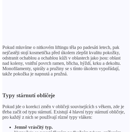
Pokud mluvíme o nitkovém liftingu těla po padesáti letech, pak
nejčastěji stojí kosmetička před úkolem zlepšit kvalitu pokožky,
odstranit ochablou a ochablou kůži v oblastech jako jsou: oblast
nad koleny, vnitřní povrch ramen, břicha, hýždí, krku a dekoltu.
Monofilamenty, spirály a pružiny se s tímto úkolem vypořádají,
takže pokožka je napnutá a pružná.
Typy stárnutí obličeje
Pokud jde o korekci změn v obličeji souvisejících s věkem, zde je
třeba začít od typu stárnutí. Existují 4 hlavní typy stárnutí obličeje,
pro každý z nich se používají různé typy vláken:
Jemně vrásčitý typ.