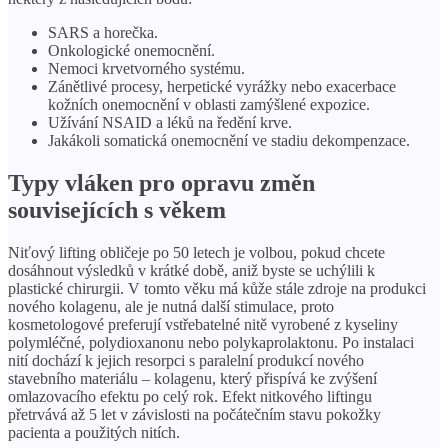
SARS a horečka.
Onkologické onemocnění.
Nemoci krvetvorného systému.
Zánětlivé procesy, herpetické vyrážky nebo exacerbace
kožních onemocnění v oblasti zamýšlené expozice.
Užívání NSAID a léků na ředění krve.
Jakákoli somatická onemocnění ve stadiu dekompenzace.
Typy vláken pro opravu změn
souvisejících s věkem
Niťový lifting obličeje po 50 letech je volbou, pokud chcete
dosáhnout výsledků v krátké době, aniž byste se uchýlili k
plastické chirurgii. V tomto věku má kůže stále zdroje na produkci
nového kolagenu, ale je nutná další stimulace, proto
kosmetologové preferují vstřebatelné nitě vyrobené z kyseliny
polymléčné, polydioxanonu nebo polykaprolaktonu. Po instalaci
nití dochází k jejich resorpci s paralelní produkcí nového
stavebního materiálu – kolagenu, který přispívá ke zvýšení
omlazovacího efektu po celý rok. Efekt nitkového liftingu
přetrvává až 5 let v závislosti na počátečním stavu pokožky
pacienta a použitých nitích.