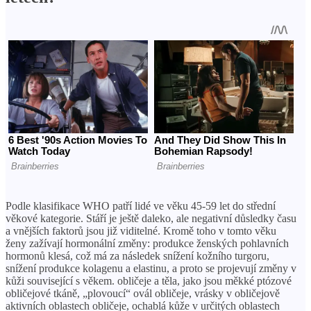
Podle klasifikace WHO patří lidé ve věku 45-59 let do střední
věkové kategorie. Stáří je ještě daleko, ale negativní důsledky času
a vnějších faktorů jsou již viditelné. Kromě toho v tomto věku
ženy zažívají hormonální změny: produkce ženských pohlavních
hormonů klesá, což má za následek snížení kožního turgoru,
snížení produkce kolagenu a elastinu, a proto se projevují změny v
kůži související s věkem. obličeje a těla, jako jsou měkké ptózové
obličejové tkáně, „plovoucí“ ovál obličeje, vrásky v obličejově
aktivních oblastech obličeje, ochablá kůže v určitých oblastech