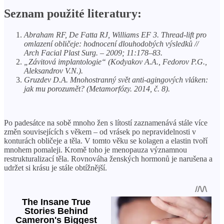
Seznam použité literatury:
Abraham RF, De Fatta RJ, Williams EF 3. Thread-lift pro
omlazení obličeje: hodnocení dlouhodobých výsledků //
Arch Facial Plast Surg. – 2009; 11:178–83.
„Závitová implantologie“ (Kodyakov A.A., Fedorov P.G.,
Aleksandrov V.N.).
Gruzdev D.A. Mnohostranný svět anti-agingových vláken:
jak mu porozumět? (Metamorfózy. 2014, č. 8).
Po padesátce na sobě mnoho žen s lítostí zaznamenává stále více
změn souvisejících s věkem – od vrásek po nepravidelnosti v
konturách obličeje a těla. V tomto věku se kolagen a elastin tvoří
mnohem pomaleji. Kromě toho je menopauza významnou
restrukturalizací těla. Rovnováha ženských hormonů je narušena a
udržet si krásu je stále obtížnější.