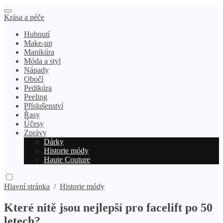
Krása a péče
Hubnutí
Make-up
Manikúra
Móda a styl
Nápady
Obočí
Pedikúra
Peeling
Příslušenství
Řasy
Účesy
Zprávy
Dárky
Historie módy
Haute Couture
Hlavní stránka
/
Historie módy
Které nitě jsou nejlepší pro facelift po 50
letech?