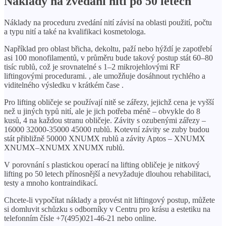
Náklady na zvedání nití po 50 letech
Náklady na proceduru zvedání nití závisí na oblasti použití, počtu
a typu nití a také na kvalifikaci kosmetologa.
Například pro oblast břicha, dekoltu, paží nebo hýždí je zapotřebí
asi 100 monofilamentů, v průměru bude takový postup stát 60–80
tisíc rublů, což je srovnatelné s 1–2 mikrojehlovými RF
liftingovými procedurami. , ale umožňuje dosáhnout rychlého a
viditelného výsledku v krátkém čase .
Pro lifting obličeje se používají nitě se zářezy, jejichž cena je vyšší
než u jiných typů nití, ale je jich potřeba méně – obvykle do 8
kusů, 4 na každou stranu obličeje. Závity s ozubenými zářezy –
16000 32000-35000 45000 rublů. Kotevní závity se zuby budou
stát přibližně 50000 XNUMX rublů a závity Aptos – XNUMX
XNUMX–XNUMX XNUMX rublů.
V porovnání s plastickou operací na lifting obličeje je nitkový
lifting po 50 letech přínosnější a nevyžaduje dlouhou rehabilitaci,
testy a mnoho kontraindikací.
Chcete-li vypočítat náklady a provést nit liftingový postup, můžete
si domluvit schůzku s odborníky v Centru pro krásu a estetiku na
telefonním čísle +7(495)021-46-21 nebo online.