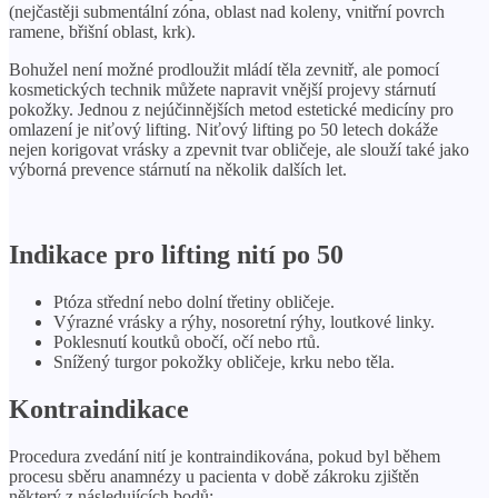
(nejčastěji submentální zóna, oblast nad koleny, vnitřní povrch
ramene, břišní oblast, krk).
Bohužel není možné prodloužit mládí těla zevnitř, ale pomocí
kosmetických technik můžete napravit vnější projevy stárnutí
pokožky. Jednou z nejúčinnějších metod estetické medicíny pro
omlazení je niťový lifting. Niťový lifting po 50 letech dokáže
nejen korigovat vrásky a zpevnit tvar obličeje, ale slouží také jako
výborná prevence stárnutí na několik dalších let.
Indikace pro lifting nití po 50
Ptóza střední nebo dolní třetiny obličeje.
Výrazné vrásky a rýhy, nosoretní rýhy, loutkové linky.
Poklesnutí koutků obočí, očí nebo rtů.
Snížený turgor pokožky obličeje, krku nebo těla.
Kontraindikace
Procedura zvedání nití je kontraindikována, pokud byl během
procesu sběru anamnézy u pacienta v době zákroku zjištěn
některý z následujících bodů: