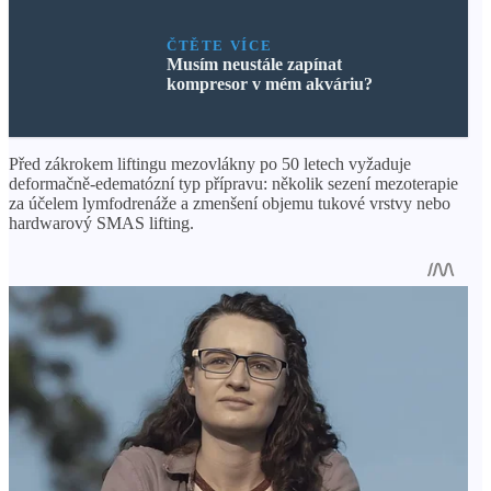
ČTĚTE VÍCE
Musím neustále zapínat
kompresor v mém akváriu?
Před zákrokem liftingu mezovlákny po 50 letech vyžaduje
deformačně-edematózní typ přípravu: několik sezení mezoterapie
za účelem lymfodrenáže a zmenšení objemu tukové vrstvy nebo
hardwarový SMAS lifting.