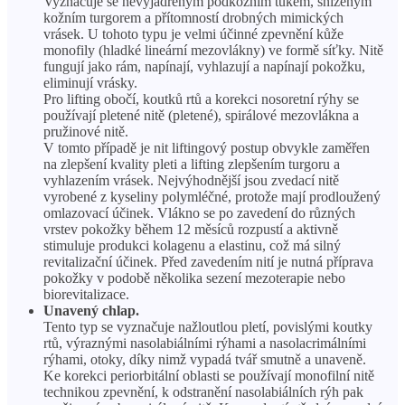
Vyznačuje se nevyjádřeným podkožním tukem, sníženým
kožním turgorem a přítomností drobných mimických
vrásek. U tohoto typu je velmi účinné zpevnění kůže
monofily (hladké lineární mezovlákny) ve formě síťky. Nitě
fungují jako rám, napínají, vyhlazují a napínají pokožku,
eliminují vrásky.
Pro lifting obočí, koutků rtů a korekci nosoretní rýhy se
používají pletené nitě (pletené), spirálové mezovlákna a
pružinové nitě.
V tomto případě je nit liftingový postup obvykle zaměřen
na zlepšení kvality pleti a lifting zlepšením turgoru a
vyhlazením vrásek. Nejvýhodnější jsou zvedací nitě
vyrobené z kyseliny polymléčné, protože mají prodloužený
omlazovací účinek. Vlákno se po zavedení do různých
vrstev pokožky během 12 měsíců rozpustí a aktivně
stimuluje produkci kolagenu a elastinu, což má silný
revitalizační účinek. Před zavedením nití je nutná příprava
pokožky v podobě několika sezení mezoterapie nebo
biorevitalizace.
Unavený chlap.
Tento typ se vyznačuje nažloutlou pletí, povislými koutky
rtů, výraznými nasolabiálními rýhami a nasolacrimálními
rýhami, otoky, díky nimž vypadá tvář smutně a unaveně.
Ke korekci periorbitální oblasti se používají monofilní nitě
technikou zpevnění, k odstranění nasolabiálních rýh pak