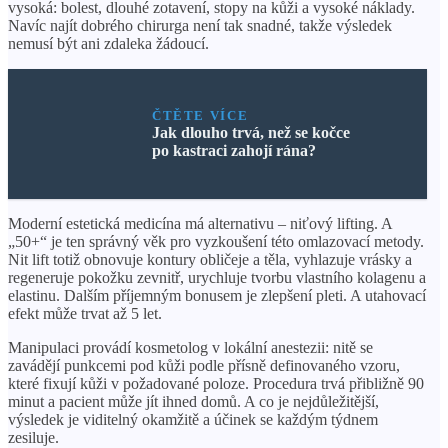
vysoká: bolest, dlouhé zotavení, stopy na kůži a vysoké náklady.
Navíc najít dobrého chirurga není tak snadné, takže výsledek
nemusí být ani zdaleka žádoucí.
ČTĚTE VÍCE
Jak dlouho trvá, než se kočce
po kastraci zahojí rána?
Moderní estetická medicína má alternativu – niťový lifting. A
„50+“ je ten správný věk pro vyzkoušení této omlazovací metody.
Nit lift totiž obnovuje kontury obličeje a těla, vyhlazuje vrásky a
regeneruje pokožku zevnitř, urychluje tvorbu vlastního kolagenu a
elastinu. Dalším příjemným bonusem je zlepšení pleti. A utahovací
efekt může trvat až 5 let.
Manipulaci provádí kosmetolog v lokální anestezii: nitě se
zavádějí punkcemi pod kůži podle přísně definovaného vzoru,
které fixují kůži v požadované poloze. Procedura trvá přibližně 90
minut a pacient může jít ihned domů. A co je nejdůležitější,
výsledek je viditelný okamžitě a účinek se každým týdnem
zesiluje.