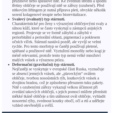
pružinové nebo spirálové nitě. Ke zvednutí střední a spodní
třetiny obličeje se používají nitě se zářezy (ozubené). Před
nitkovým liftingem je nutná příprava pleti, obvykle několik
sezení kolagenové terapie nebo biorevitalizace.
Svalový (svalnatý) typ stárnutí.
Charakteristické pro ženy s výraznými obličejovými svaly a
silnou kůží, které se často vyskytují u zástupců asijských
regionů. Projevuje se ve formě záhybů a záhybů v
periorbitální a periorální oblasti, pigmentací a poklesem
očních víček. Stárnutí nastává pozdě, ale vyvíjí se velmi
rychle. Pro tento morfotyp se častěji používají pletené,
splétané a pružinové nitě. Vyztužení monofily nebo kogi je
méně relevantní, protože tento typ nemá velké množství
malých vrásek a výraznou ptózu.
Deformační (gravitační) typ stárnutí.
Nejčastěji se vyskytuje v evropské části Ruska, vyznačuje
se absencí jemných vrásek, ale „plaveckým“ oválem
obličeje, tvorbou nosoústních rýh, loutkových vrásek a
dvojitou bradou, což je způsobeno přesunem tuku pakety.
Nitě s ozubenými zářezy vykazují velkou účinnost při
zvedání takových obličejů, s jejich pomocí můžete přemístit
měkké tkáně obličeje a tím utáhnout ovál obličeje, vyhladit
nosoretní rýhy, zvednout koutky obočí, očí a rtů a udělejte
vzhled otevřenější a svěží.