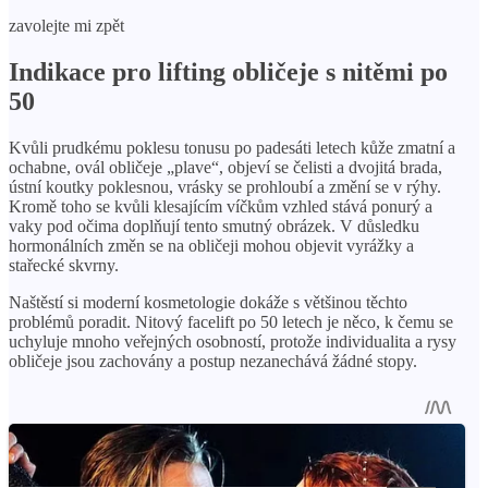
zavolejte mi zpět
Indikace pro lifting obličeje s nitěmi po
50
Kvůli prudkému poklesu tonusu po padesáti letech kůže zmatní a
ochabne, ovál obličeje „plave“, objeví se čelisti a dvojitá brada,
ústní koutky poklesnou, vrásky se prohloubí a změní se v rýhy.
Kromě toho se kvůli klesajícím víčkům vzhled stává ponurý a
vaky pod očima doplňují tento smutný obrázek. V důsledku
hormonálních změn se na obličeji mohou objevit vyrážky a
stařecké skvrny.
Naštěstí si moderní kosmetologie dokáže s většinou těchto
problémů poradit. Nitový facelift po 50 letech je něco, k čemu se
uchyluje mnoho veřejných osobností, protože individualita a rysy
obličeje jsou zachovány a postup nezanechává žádné stopy.