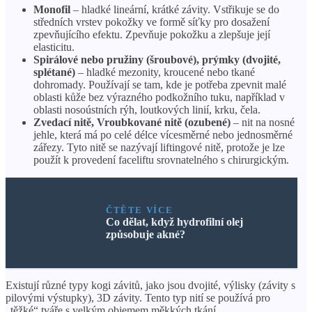
Monofil
– hladké lineární, krátké závity. Vstřikuje se do
středních vrstev pokožky ve formě síťky pro dosažení
zpevňujícího efektu. Zpevňuje pokožku a zlepšuje její
elasticitu.
Spirálové nebo pružiny (šroubové), prýmky (dvojité,
splétané)
– hladké mezonity, kroucené nebo tkané
dohromady. Používají se tam, kde je potřeba zpevnit malé
oblasti kůže bez výrazného podkožního tuku, například v
oblasti nosoústních rýh, loutkových linií, krku, čela.
Zvedací nitě, Vroubkované nitě (ozubené)
– nit na nosné
jehle, která má po celé délce vícesměrné nebo jednosměrné
zářezy. Tyto nitě se nazývají liftingové nitě, protože je lze
použít k provedení faceliftu srovnatelného s chirurgickým.
ČTĚTE VÍCE
Co dělat, když hydrofilní olej
způsobuje akné?
Existují různé typy kogi závitů, jako jsou dvojité, výlisky (závity s
pilovými výstupky), 3D závity. Tento typ nití se používá pro
„těžké“ tváře s velkým objemem měkkých tkání.