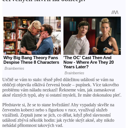
Určitě se vám to stalo: těsně před důležitou událostí se vám na
obličeji objevila ošklivá červená boule – pupínek. Více takového
problému vám náladu nezkazí! Řekneme vám, jak zamaskovat
akné různých typů, aby si ostatní mysleli, že máte dokonalou pleť.
Představte si, že se to stane hvězdám! Aby vypadaly skvěle na
červeném koberci nebo s figurkou v ruce, využívají služeb
vizážistů. Zeptali jsme se jich, co dělat, když před slavnostní
událostí zbývá několik hodin: jak rychle skrýt akné, aby nikdo
nehádal přítomnost takových vad.