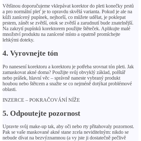
Většinou doporučujeme vklepávat korektor do pleti konečky prstů
a pro normální pleť je to opravdu skvělá varianta. Pokud je ale na
kůži zanícený pupínek, nejhorší, co můžete udělat, je poklepat
prstem, zánět se zvětší, otok se zvětší a zarudnutí bude znatelnější.
Na zakrytí pupínků korektorem použijte štěteček. Aplikujte malé
množství produktu na zanícené místo a opatrně promíchejte
lehkými doteky.
4. Vyrovnejte tón
Po nanesení korektoru a korektoru je potřeba srovnat tón pleti. Jak
zamaskovat akné doma? Použijte svůj obvyklý základ, polštář
nebo prášek, hlavní věc – správně naneste vybraný produkt
houbou nebo štětcem a snažte se co nejméně dotýkat problémové
oblasti.
INZERCE – POKRAČOVÁNÍ NÍŽE
5. Odpoutejte pozornost
Upravte svůj make-up tak, aby oči nebo rty přitahovaly pozornost.
Pak se vaše maskované akné stane zcela neviditelným: nikdo se
nebude dívat na bezvýznamnou (a vy jste ji dostatečně pečlivě