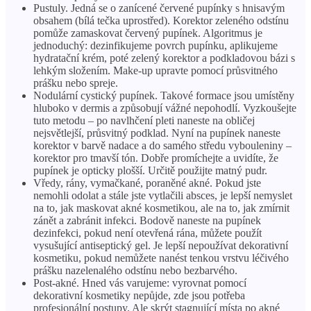
Pustuly. Jedná se o zanícené červené pupínky s hnisavým
obsahem (bílá tečka uprostřed). Korektor zeleného odstínu
pomůže zamaskovat červený pupínek. Algoritmus je
jednoduchý: dezinfikujeme povrch pupínku, aplikujeme
hydratační krém, poté zelený korektor a podkladovou bázi s
lehkým složením. Make-up upravte pomocí průsvitného
prášku nebo spreje.
Nodulární cystický pupínek. Takové formace jsou umístěny
hluboko v dermis a způsobují vážné nepohodlí. Vyzkoušejte
tuto metodu – po navlhčení pleti naneste na obličej
nejsvětlejší, průsvitný podklad. Nyní na pupínek naneste
korektor v barvě nadace a do samého středu vybouleniny –
korektor pro tmavší tón. Dobře promíchejte a uvidíte, že
pupínek je opticky plošší. Určitě použijte matný pudr.
Vředy, rány, vymačkané, poraněné akné. Pokud jste
nemohli odolat a stále jste vytlačili absces, je lepší nemyslet
na to, jak maskovat akné kosmetikou, ale na to, jak zmírnit
zánět a zabránit infekci. Bodově naneste na pupínek
dezinfekci, pokud není otevřená rána, můžete použít
vysušující antiseptický gel. Je lepší nepoužívat dekorativní
kosmetiku, pokud nemůžete nanést tenkou vrstvu léčivého
prášku nazelenalého odstínu nebo bezbarvého.
Post-akné. Hned vás varujeme: vyrovnat pomocí
dekorativní kosmetiky nepůjde, zde jsou potřeba
profesionální postupy. Ale skrýt stagnující místa po akné