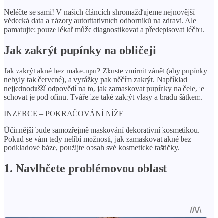
Neléčte se sami! V našich článcích shromažďujeme nejnovější
vědecká data a názory autoritativních odborníků na zdraví. Ale
pamatujte: pouze lékař může diagnostikovat a předepisovat léčbu.
Jak zakrýt pupínky na obličeji
Jak zakrýt akné bez make-upu? Zkuste zmírnit zánět (aby pupínky
nebyly tak červené), a vyrážky pak něčím zakrýt. Například
nejjednodušší odpovědí na to, jak zamaskovat pupínky na čele, je
schovat je pod ofinu. Tváře lze také zakrýt vlasy a bradu šátkem.
INZERCE – POKRAČOVÁNÍ NÍŽE
Účinnější bude samozřejmě maskování dekorativní kosmetikou.
Pokud se vám tedy nelíbí možnosti, jak zamaskovat akné bez
podkladové báze, použijte obsah své kosmetické taštičky.
1. Navlhčete problémovou oblast