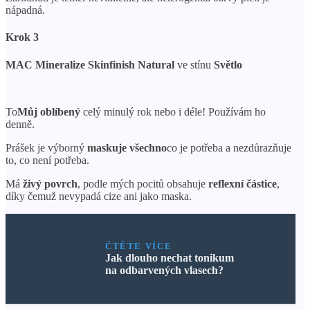
nápadná.
Krok 3
MAC Mineralize Skinfinish Natural
ve stínu
Světlo
To
Můj oblíbený
celý minulý rok nebo i déle! Používám ho
denně.
Prášek je výborný
maskuje všechno
co je potřeba a nezdůrazňuje
to, co není potřeba.
Má
živý povrch
, podle mých pocitů obsahuje
reflexní částice
,
díky čemuž nevypadá cize ani jako maska.
ČTĚTE VÍCE
Jak dlouho nechat tonikum
na odbarvených vlasech?