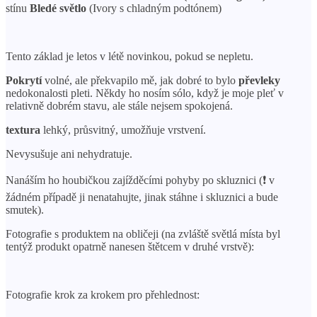
stínu
Bledé světlo
(Ivory s chladným podtónem)
Tento základ je letos v létě novinkou, pokud se nepletu.
Pokrytí
volné, ale překvapilo mě, jak dobré to bylo
převleky
nedokonalosti pleti. Někdy ho nosím sólo, když je moje pleť v
relativně dobrém stavu, ale stále nejsem spokojená.
textura
lehký, průsvitný, umožňuje vrstvení.
Nevysušuje ani nehydratuje.
Nanáším ho houbičkou zajížděcími pohyby po skluznici (❗ v
žádném případě ji nenatahujte, jinak stáhne i skluznici a bude
smutek).
Fotografie s produktem na obličeji (na zvláště světlá místa byl
tentýž produkt opatrně nanesen štětcem v druhé vrstvě):
Fotografie krok za krokem pro přehlednost: