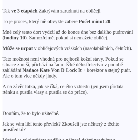
Tak
ve 3 etapách
Zakrývám zarudnutí na obličeji.
To je proces, který mě obvykle zabere
Počet minut 20
.
Mně celý tento dort vydrží až do konce dne bez dalšího pudrování
(
hodiny 10
). Samozřejmě, pokud si nemažete obličej.
Může se ucpat
v obličejových vráskách (nasolabiálních, čelních).
Tato možnost není vhodná pro nejhorší kožní stavy. Pokud se
situace zhorší, přichází na řadu těžké dělostřelectvo v podobě
zakládání
Nadace Kate Von D Lock It
+ korektor a stejný pudr.
Ale o tom více někdy jindy.
A na závěr fotka, jak se říká, celého vzhledu (jen jsem přidala
rtěnku a pustila vlasy a pustila se do práce).
Doufám, že to bylo užitečné.
Jak se vám líbí tento převlek? Zkoušeli jste některý z těchto
prostředků?