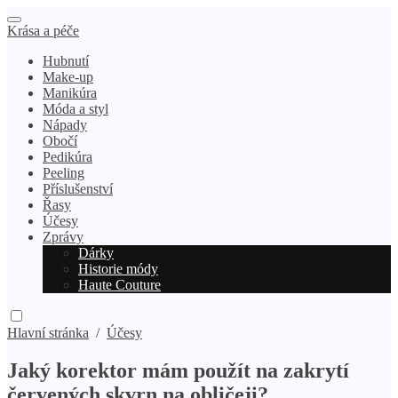
Krása a péče
Hubnutí
Make-up
Manikúra
Móda a styl
Nápady
Obočí
Pedikúra
Peeling
Příslušenství
Řasy
Účesy
Zprávy
Dárky
Historie módy
Haute Couture
Hlavní stránka
/
Účesy
Jaký korektor mám použít na zakrytí
červených skvrn na obličeji?