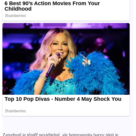
Zarudnutí je téměř neviditelné, ale heterogenita barvy pleti je