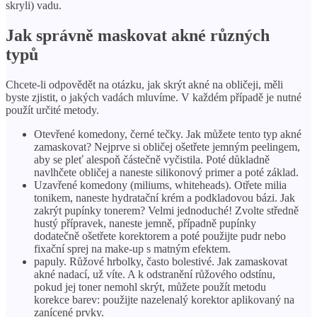
skryli) vadu.
Jak správně maskovat akné různých
typů
Chcete-li odpovědět na otázku, jak skrýt akné na obličeji, měli
byste zjistit, o jakých vadách mluvíme. V každém případě je nutné
použít určité metody.
Otevřené komedony, černé tečky. Jak můžete tento typ akné
zamaskovat? Nejprve si obličej ošetřete jemným peelingem,
aby se pleť alespoň částečně vyčistila. Poté důkladně
navlhčete obličej a naneste silikonový primer a poté základ.
Uzavřené komedony (miliums, whiteheads). Otřete milia
tonikem, naneste hydratační krém a podkladovou bázi. Jak
zakrýt pupínky tonerem? Velmi jednoduché! Zvolte středně
hustý přípravek, naneste jemně, případně pupínky
dodatečně ošetřete korektorem a poté použijte pudr nebo
fixační sprej na make-up s matným efektem.
papuly. Růžové hrbolky, často bolestivé. Jak zamaskovat
akné nadací, už víte. A k odstranění růžového odstínu,
pokud jej toner nemohl skrýt, můžete použít metodu
korekce barev: použijte nazelenalý korektor aplikovaný na
zanícené prvky.