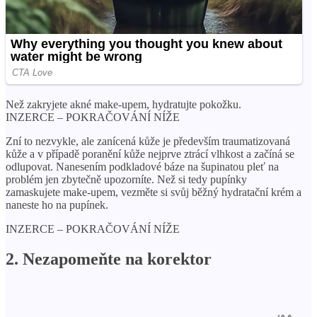
Než zakryjete akné make-upem, hydratujte pokožku.
INZERCE – POKRAČOVÁNÍ NÍŽE
Zní to nezvykle, ale zanícená kůže je především traumatizovaná
kůže a v případě poranění kůže nejprve ztrácí vlhkost a začíná se
odlupovat. Nanesením podkladové báze na šupinatou pleť na
problém jen zbytečně upozorníte. Než si tedy pupínky
zamaskujete make-upem, vezměte si svůj běžný hydratační krém a
naneste ho na pupínek.
INZERCE – POKRAČOVÁNÍ NÍŽE
2. Nezapomeňte na korektor