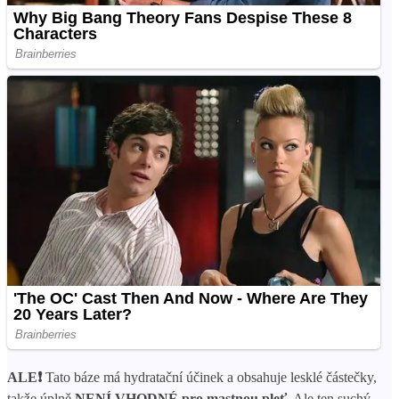
ALE❗
Tato báze má hydratační účinek a obsahuje lesklé částečky,
takže úplně
NENÍ VHODNÉ pro mastnou pleť
. Ale ten suchý