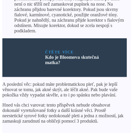
není o nic těžší než zamaskovat pupínek na nose. Na
záchranu přijdou barevné korektory. Pokud jsou skvrny
fialové, karmínové, cyanotické, použijte oranžové tóny.
Pokud je nahnědlý, na záchranu přijde korektor s fialovým
odstínem. Mixujte korektor, dokud se zcela nespojí s
podkladem.
ČTĚTE VÍCE
Kdo je Bloomova skutečná
matka?
A poslední věc: pokud máte problematickou pleť, pak je lepší
věnovat se tomu, jak akné skrýt, ale léčit akné. Pak bude vaše
pokožka vždy vypadat skvěle, a to i po spánku nebo plavání.
Hned vás chci varovat: tento příspěvek nebude obsahovat
dokonalé vyretušované fotky a další krásné věci. Prostě
neestetické syrové fotky nedokonalé pleti a jedna z možností, jak
zamaskuji zarudnutí na obličeji pomocí 3 produktů.