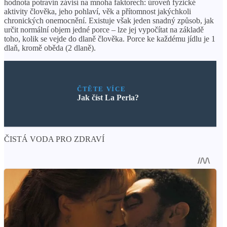
hodnota potravin závisí na mnoha faktorech: úroveň fyzické
aktivity člověka, jeho pohlaví, věk a přítomnost jakýchkoli
chronických onemocnění. Existuje však jeden snadný způsob, jak
určit normální objem jedné porce – lze jej vypočítat na základě
toho, kolik se vejde do dlaně člověka. Porce ke každému jídlu je 1
dlaň, kromě oběda (2 dlaně).
ČTĚTE VÍCE
Jak číst La Perla?
ČISTÁ VODA PRO ZDRAVÍ