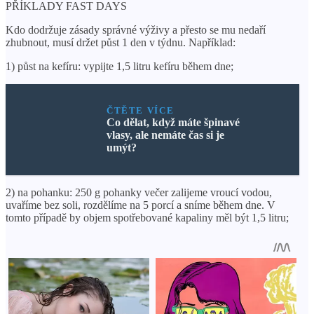
PŘÍKLADY FAST DAYS
Kdo dodržuje zásady správné výživy a přesto se mu nedaří
zhubnout, musí držet půst 1 den v týdnu. Například:
1) půst na kefíru: vypijte 1,5 litru kefíru během dne;
ČTĚTE VÍCE
Co dělat, když máte špinavé
vlasy, ale nemáte čas si je
umýt?
2) na pohanku: 250 g pohanky večer zalijeme vroucí vodou,
uvaříme bez soli, rozdělíme na 5 porcí a sníme během dne. V
tomto případě by objem spotřebované kapaliny měl být 1,5 litru;