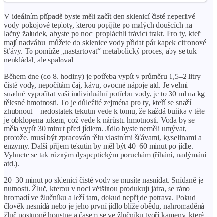
V ideálním případě byste měli začít den sklenicí čisté neperlivé
vody pokojové teploty, kterou popíjíte po malých doušcích na
lačný žaludek, abyste po noci propláchli trávicí trakt. Pro ty, kteří
mají nadváhu, můžete do sklenice vody přidat pár kapek citronové
šťávy. To pomůže „nastartovat“ metabolický proces, aby se tuk
neukládal, ale spaloval.
Během dne (do 8. hodiny) je potřeba vypít v průměru 1,5–2 litry
čisté vody, nepočítám čaj, kávu, ovocné nápoje atd. Je velmi
snadné vypočítat vaši individuální potřebu vody, je to 30 ml na kg
tělesné hmotnosti. To je důležité zejména pro ty, kteří se snaží
zhubnout – nedostatek tekutin vede k tomu, že každá buňka v těle
je obklopena tukem, což vede k nárůstu hmotnosti. Voda by se
měla vypít 30 minut před jídlem. Jídlo byste neměli umývat,
protože. musí být zpracován tělu vlastními šťávami, kyselinami a
enzymy. Další příjem tekutin by měl být 40–60 minut po jídle.
Vyhnete se tak různým dyspeptickým poruchám (říhání, nadýmání
atd.).
20–30 minut po sklenici čisté vody se musíte nasnídat. Snídaně je
nutností. Žluč, kterou v noci většinou produkují játra, se ráno
hromadí ve žlučníku a leží tam, dokud nepřijde potrava. Pokud
člověk nesnídá nebo je jeho první jídlo blíže obědu, nahromaděná
žluč postupně houstne a časem se ve žlučníku tvoří kameny, které