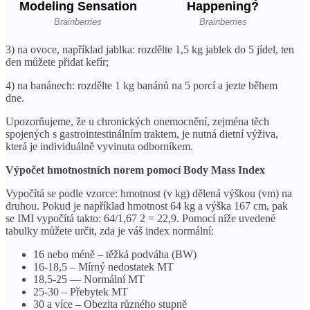
3) na ovoce, například jablka: rozdělte 1,5 kg jablek do 5 jídel, ten
den můžete přidat kefír;
4) na banánech: rozdělte 1 kg banánů na 5 porcí a jezte během
dne.
Upozorňujeme, že u chronických onemocnění, zejména těch
spojených s gastrointestinálním traktem, je nutná dietní výživa,
která je individuálně vyvinuta odborníkem.
Výpočet hmotnostních norem pomocí Body Mass Index
Vypočítá se podle vzorce: hmotnost (v kg) dělená výškou (vm) na
druhou. Pokud je například hmotnost 64 kg a výška 167 cm, pak
se IMI vypočítá takto: 64/1,67 2 = 22,9. Pomocí níže uvedené
tabulky můžete určit, zda je váš index normální:
16 nebo méně – těžká podváha (BW)
16-18,5 – Mírný nedostatek MT
18,5-25 — Normální MT
25-30 – Přebytek MT
30 a více – Obezita různého stupně