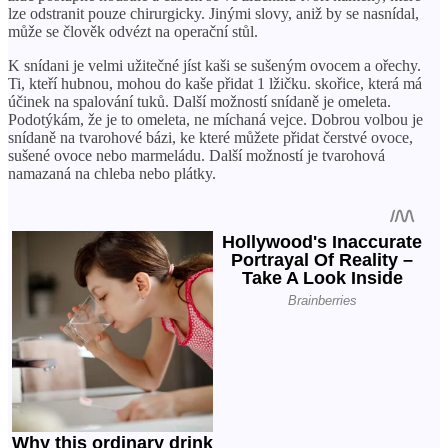
lze odstranit pouze chirurgicky. Jinými slovy, aniž by se nasnídal,
může se člověk odvézt na operační stůl.
K snídani je velmi užitečné jíst kaši se sušeným ovocem a ořechy.
Ti, kteří hubnou, mohou do kaše přidat 1 lžičku. skořice, která má
účinek na spalování tuků. Další možností snídaně je omeleta.
Podotýkám, že je to omeleta, ne míchaná vejce. Dobrou volbou je
snídaně na tvarohové bázi, ke které můžete přidat čerstvé ovoce,
sušené ovoce nebo marmeládu. Další možností je tvarohová
namazaná na chleba nebo plátky.