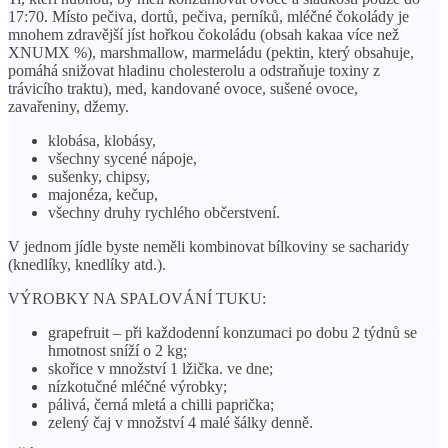
17:70. Místo pečiva, dortů, pečiva, perníků, mléčné čokolády je
mnohem zdravější jíst hořkou čokoládu (obsah kakaa více než
XNUMX %), marshmallow, marmeládu (pektin, který obsahuje,
pomáhá snižovat hladinu cholesterolu a odstraňuje toxiny z
trávicího traktu), med, kandované ovoce, sušené ovoce,
zavařeniny, džemy.
klobása, klobásy,
všechny sycené nápoje,
sušenky, chipsy,
majonéza, kečup,
všechny druhy rychlého občerstvení.
V jednom jídle byste neměli kombinovat bílkoviny se sacharidy
(knedlíky, knedlíky atd.).
VÝROBKY NA SPALOVÁNÍ TUKU:
grapefruit – při každodenní konzumaci po dobu 2 týdnů se
hmotnost sníží o 2 kg;
skořice v množství 1 lžička. ve dne;
nízkotučné mléčné výrobky;
pálivá, černá mletá a chilli paprička;
zelený čaj v množství 4 malé šálky denně.