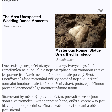
Dnes existuje nespočet různých diet a výživových systémů
zaměřených na hubnutí, ale nejlepší způsob, jak zhubnout zdravě,
je správně jíst. Navíc ne na určitou dobu, ale po celý život.
Dodržování zásad racionální výživy pomáhá nejen k udržení
normální hmotnosti, ale také k udržení zdraví, protože je účinnou
prevencí onemocnění gastrointestinálního traktu.
Stravování by mělo být pravidelné, tzn. provádí se ve stejnou
dobu a ve zlomcích, 5krát denně: snídaně, oběd a večeře – to jsou
hlavní jídla; odpolední svačina a svačina mezi snídaní a obědem
jsou střední.