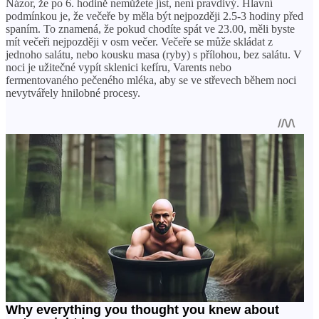
Názor, že po 6. hodině nemůžete jíst, není pravdivý. Hlavní
podmínkou je, že večeře by měla být nejpozději 2.5-3 hodiny před
spaním. To znamená, že pokud chodíte spát ve 23.00, měli byste
mít večeři nejpozději v osm večer. Večeře se může skládat z
jednoho salátu, nebo kousku masa (ryby) s přílohou, bez salátu. V
noci je užitečné vypít sklenici kefíru, Varents nebo
fermentovaného pečeného mléka, aby se ve střevech během noci
nevytvářely hnilobné procesy.