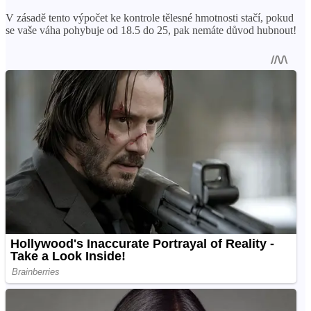
V zásadě tento výpočet ke kontrole tělesné hmotnosti stačí, pokud
se vaše váha pohybuje od 18.5 do 25, pak nemáte důvod hubnout!