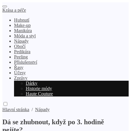
Krása a péče
Hubnutí
Make-up
Manikúra
Móda a styl
Nápady
Obočí
Pedikúra
Peeling
Příslušenství
Řasy
Účesy
Zprávy
Dárky
Historie módy
Haute Couture
Hlavní stránka
/
Nápady
Dá se zhubnout, když po 3. hodině
nejíte?