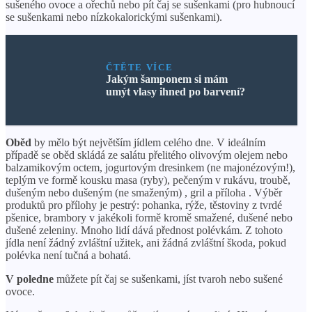
sušeného ovoce a ořechů nebo pít čaj se sušenkami (pro hubnoucí
se sušenkami nebo nízkokalorickými sušenkami).
ČTĚTE VÍCE
Jakým šamponem si mám
umýt vlasy ihned po barvení?
Oběd
by mělo být největším jídlem celého dne. V ideálním
případě se oběd skládá ze salátu přelitého olivovým olejem nebo
balzamikovým octem, jogurtovým dresinkem (ne majonézovým!),
teplým ve formě kousku masa (ryby), pečeným v rukávu, troubě,
dušeným nebo dušeným (ne smaženým) , gril a příloha . Výběr
produktů pro přílohy je pestrý: pohanka, rýže, těstoviny z tvrdé
pšenice, brambory v jakékoli formě kromě smažené, dušené nebo
dušené zeleniny. Mnoho lidí dává přednost polévkám. Z tohoto
jídla není žádný zvláštní užitek, ani žádná zvláštní škoda, pokud
polévka není tučná a bohatá.
V poledne
můžete pít čaj se sušenkami, jíst tvaroh nebo sušené
ovoce.