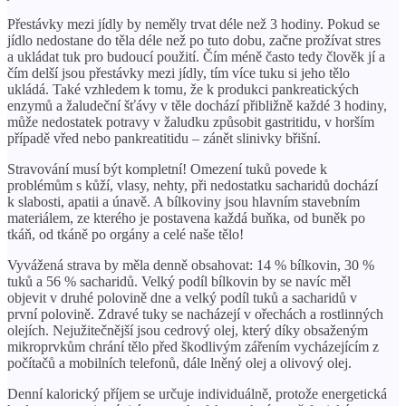
Přestávky mezi jídly by neměly trvat déle než 3 hodiny. Pokud se
jídlo nedostane do těla déle než po tuto dobu, začne prožívat stres
a ukládat tuk pro budoucí použití. Čím méně často tedy člověk jí a
čím delší jsou přestávky mezi jídly, tím více tuku si jeho tělo
ukládá. Také vzhledem k tomu, že k produkci pankreatických
enzymů a žaludeční šťávy v těle dochází přibližně každé 3 hodiny,
může nedostatek potravy v žaludku způsobit gastritidu, v horším
případě vřed nebo pankreatitidu – zánět slinivky břišní.
Stravování musí být kompletní! Omezení tuků povede k
problémům s kůží, vlasy, nehty, při nedostatku sacharidů dochází
k slabosti, apatii a únavě. A bílkoviny jsou hlavním stavebním
materiálem, ze kterého je postavena každá buňka, od buněk po
tkáň, od tkáně po orgány a celé naše tělo!
Vyvážená strava by měla denně obsahovat: 14 % bílkovin, 30 %
tuků a 56 % sacharidů. Velký podíl bílkovin by se navíc měl
objevit v druhé polovině dne a velký podíl tuků a sacharidů v
první polovině. Zdravé tuky se nacházejí v ořechách a rostlinných
olejích. Nejužitečnější jsou cedrový olej, který díky obsaženým
mikroprvkům chrání tělo před škodlivým zářením vycházejícím z
počítačů a mobilních telefonů, dále lněný olej a olivový olej.
Denní kalorický příjem se určuje individuálně, protože energetická