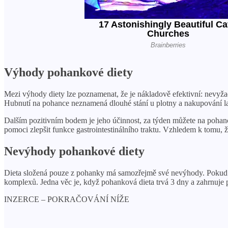
Výhody pohankové diety
Mezi výhody diety lze poznamenat, že je nákladově efektivní: nevyža
Hubnutí na pohance neznamená dlouhé stání u plotny a nakupování l
Dalším pozitivním bodem je jeho účinnost, za týden můžete na pohanc
pomoci zlepšit funkce gastrointestinálního traktu. Vzhledem k tomu, že
Nevýhody pohankové diety
Dieta složená pouze z pohanky má samozřejmě své nevýhody. Pokud j
komplexů. Jedna věc je, když pohanková dieta trvá 3 dny a zahrnuje pou
INZERCE – POKRAČOVÁNÍ NÍŽE