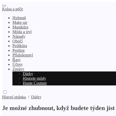
Krása a péče
Hubnutí
Make-up
Manikúra
Móda a styl
Nápady
Obočí
Pedikúra
Peeling
Příslušenství
Řasy
Účesy
Zprávy
Dárky
Historie módy
Haute Couture
Hlavní stránka
/
Dárky
Je možné zhubnout, když budete týden jís