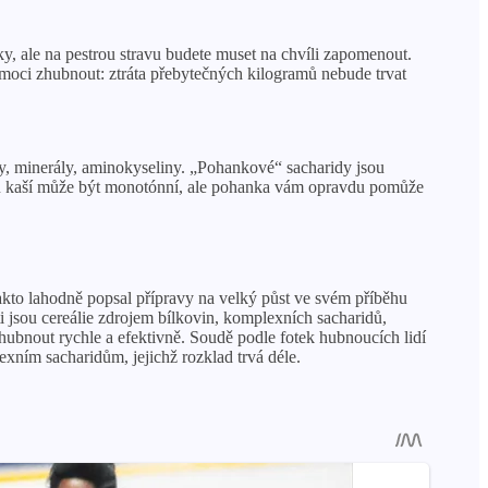
, ale na pestrou stravu budete muset na chvíli zapomenout.
moci zhubnout: ztráta přebytečných kilogramů nebude trvat
ny, minerály, aminokyseliny. „Pohankové“ sacharidy jsou
vou kaší může být monotónní, ale pohanka vám opravdu pomůže
kto lahodně popsal přípravy na velký půst ve svém příběhu
ti jsou cereálie zdrojem bílkovin, komplexních sacharidů,
hubnout rychle a efektivně. Soudě podle fotek hubnoucích lidí
exním sacharidům, jejichž rozklad trvá déle.