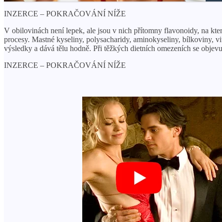
INZERCE – POKRAČOVÁNÍ NÍŽE
V obilovinách není lepek, ale jsou v nich přítomny flavonoidy, na který
procesy. Mastné kyseliny, polysacharidy, aminokyseliny, bílkoviny, v
výsledky a dává tělu hodně. Při těžkých dietních omezeních se objevu
INZERCE – POKRAČOVÁNÍ NÍŽE