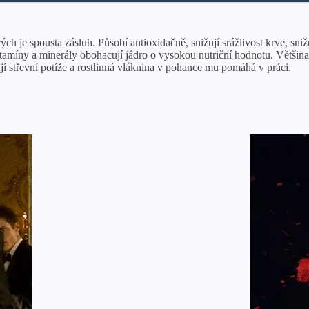
ch je spousta zásluh. Působí antioxidačně, snižují srážlivost krve, sniž
itamíny a minerály obohacují jádro o vysokou nutriční hodnotu. Většina
jí střevní potíže a rostlinná vláknina v pohance mu pomáhá v práci.