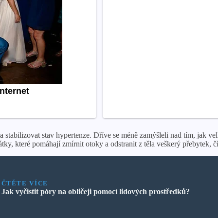
 a stabilizovat stav hypertenze. Dříve se méně zamýšleli nad tím, jak v
átky, které pomáhají zmírnit otoky a odstranit z těla veškerý přebytek, 
ČTĚTE VÍCE
Jak vyčistit póry na obličeji pomocí lidových prostředků?