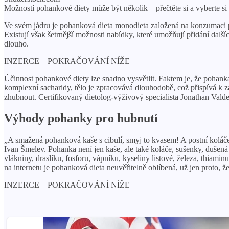
Možností pohankové diety může být několik – přečtěte si a vyberte si 
Ve svém jádru je pohanková dieta monodieta založená na konzumaci po
Existují však šetrnější možnosti nabídky, které umožňují přidání d
dlouho.
INZERCE – POKRAČOVÁNÍ NÍŽE
Účinnost pohankové diety lze snadno vysvětlit. Faktem je, že pohanka
komplexní sacharidy, tělo je zpracovává dlouhodobě, což přispívá k
zhubnout. Certifikovaný dietolog-výživový specialista Jonathan Vald
Výhody pohanky pro hubnutí
„A smažená pohanková kaše s cibulí, smyj to kvasem! A postní koláč
Ivan Šmelev. Pohanka není jen kaše, ale také koláče, sušenky, dušená j
vlákniny, draslíku, fosforu, vápníku, kyseliny listové, železa, thia
na internetu je pohanková dieta neuvěřitelně oblíbená, už jen proto, 
INZERCE – POKRAČOVÁNÍ NÍŽE