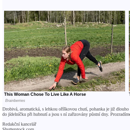
Drobivá, aromatická, s lehkou oříškovou chutí, pohanka je již dlouho 
do jídelníčku při hubnutí a jsou s ní zařizovány půstní dny. Prozrad
Redakční kancelář
Shutterstock.com