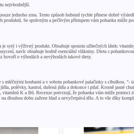
tu nejvhodnější.
uze jednoho zrna. Tento způsob hubnutí rychle přinese dobré výsledky
alších produktů. Se správným a pečlivým přístupem vám pohanka může po
 je sytý i výživný produkt. Obsahuje spoustu užitečných látek: vitamí
 zasycení, navíc obsahuje hodně esenciální vlákniny. Dieta s pohanko
ez hovoří o výhodách a nevýhodách takové diety.
e s mléčnými houbami a v sobotu pohankové palačinky s cibulkou. “- ta
ídla, polévky, kastrol, dušená jídla a dokonce i pilaf. Kromě jasné chu
minu, vitamínů K a B6. Recenze potvrzují, že pohanka vám může pomoci z
že na dlouhou dobu zažene hlad a nevyčerpává tělo. A to vše díky kompl