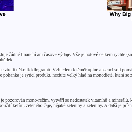
duje žádné finanční ani časové výdaje. Vše je hotové celkem rychle (sn
ahůdek.
e ztratit několik kilogramů. Vzhledem k téměř úplné absenci soli pomá
 pohanka je sytící produkt, necítíte velký hlad na monodietě, která se z
e pozorován mono-režim, vytváří se nedostatek vitamínů a minerálů, 
žití kefíru, zeleného čaje, nějaké zeleniny a zeleniny. A další je přísn