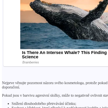
Nejprve věnujte pozornost názoru svého kosmetologa, protože pokud s
doporučení.
Pokud jsou v barvivu agresivní složky, může to negativně ovlivnit st
Snížení dlouhodobého přetrvávání účinku;
Suchost a křehkost, která přispívá k nadýchanosti kudrlin a jeji