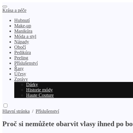
Krása a péče
Hubnutí
Make-up
Manikúra
Móda a styl
Nápady
Obočí
Pedikúra
Peeling
Příslušenství
Řasy
Účesy
Zprávy
Dárky
Historie módy
Haute Couture
Hlavní stránka
/
Příslušenství
Proč si nemůžete obarvit vlasy ihned po b