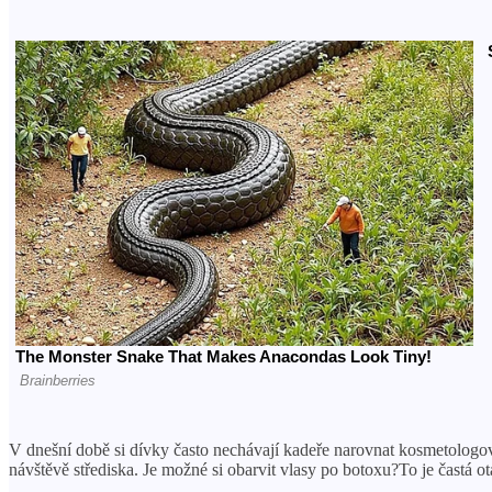
V dnešní době si dívky často nechávají kadeře narovnat kosmetologové
návštěvě střediska. Je možné si obarvit vlasy po botoxu?To je častá o