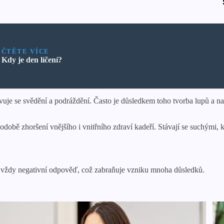
ČTĚTE VÍCE
Kdy je den líčení?
vuje se svědění a podráždění. Často je důsledkem toho tvorba lupů a n
obě zhoršení vnějšího i vnitřního zdraví kadeří. Stávají se suchými, 
o vždy negativní odpověď, což zabraňuje vzniku mnoha důsledků.