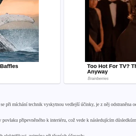
e při míchání technik vyskytnou vedlejší účinky, je z něj odstraněna 
av povlaku připevněného k interiéru, což vede k následujícím důsledkům
ch elektrifikaci, zejména při těsných účesech;