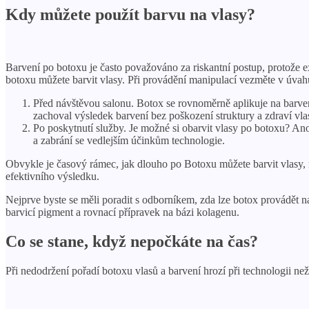
Kdy můžete použít barvu na vlasy?
Barvení po botoxu je často považováno za riskantní postup, protože e
botoxu můžete barvit vlasy. Při provádění manipulací vezměte v úvahu
Před návštěvou salonu. Botox se rovnoměrně aplikuje na barven
zachoval výsledek barvení bez poškození struktury a zdraví vla
Po poskytnutí služby. Je možné si obarvit vlasy po botoxu? An
a zabrání se vedlejším účinkům technologie.
Obvykle je časový rámec, jak dlouho po Botoxu můžete barvit vlasy,
efektivního výsledku.
Nejprve byste se měli poradit s odborníkem, zda lze botox provádět 
barvicí pigment a rovnací přípravek na bázi kolagenu.
Co se stane, když nepočkáte na čas?
Při nedodržení pořadí botoxu vlasů a barvení hrozí při technologii n