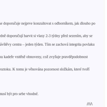
u se doporučuje nejprve konzultovat s odborníkem, jak dlouho po
:
ně doporučují barvit si vlasy 2-3 týdny před sezením, aby se
vštěvy centra – jeden týden. Tím se zachová integrita povlaku
sou kadeře vnitřně obnoveny, což zvyšuje pravděpodobnost
roztoku. K tomu je věnována pozornost složkám, které tvoří
emusí být pro sebe vhodné.