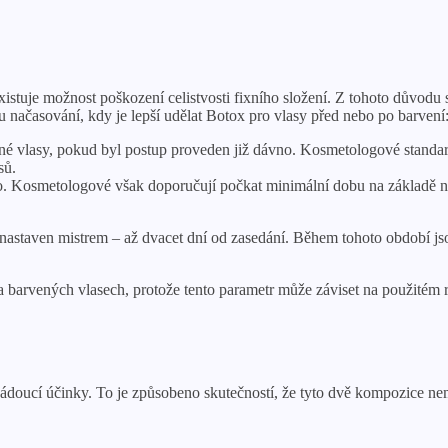
xistuje možnost poškození celistvosti fixního složení. Z tohoto důvod
 načasování, kdy je lepší udělat Botox pro vlasy před nebo po barvení
é vlasy, pokud byl postup proveden již dávno. Kosmetologové standard
sů.
o. Kosmetologové však doporučují počkat minimální dobu na základě ná
 nastaven mistrem – až dvacet dní od zasedání. Během tohoto období j
na barvených vlasech, protože tento parametr může záviset na použitém 
ežádoucí účinky. To je způsobeno skutečností, že tyto dvě kompozice n