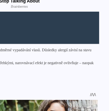
adměrné vypadávání vlasů. Důsledky alergií závisí na stavu
křehkými, narovnávací efekt je negativně ovlivňuje – naopak