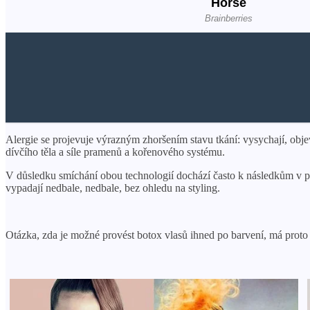
Alergie se projevuje výrazným zhoršením stavu tkání: vysychají, obje
dívčího těla a síle pramenů a kořenového systému.
V důsledku smíchání obou technologií dochází často k následkům v pod
vypadají nedbale, nedbale, bez ohledu na styling.
Otázka, zda je možné provést botox vlasů ihned po barvení, má prot