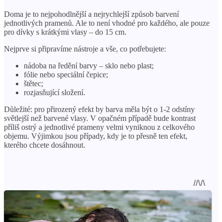
Doma je to nejpohodlnější a nejrychlejší způsob barvení
jednotlivých pramenů. Ale to není vhodné pro každého, ale pouze
pro dívky s krátkými vlasy – do 15 cm.
Nejprve si připravíme nástroje a vše, co potřebujete:
nádoba na ředění barvy – sklo nebo plast;
fólie nebo speciální čepice;
štětec;
rozjasňující složení.
Důležité: pro přirozený efekt by barva měla být o 1-2 odstíny
světlejší než barvené vlasy. V opačném případě bude kontrast
příliš ostrý a jednotlivé prameny velmi vyniknou z celkového
objemu. Výjimkou jsou případy, kdy je to přesně ten efekt,
kterého chcete dosáhnout.