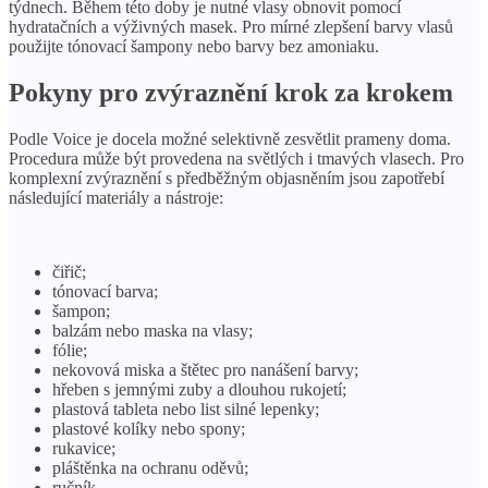
týdnech. Během této doby je nutné vlasy obnovit pomocí
hydratačních a výživných masek. Pro mírné zlepšení barvy vlasů
použijte tónovací šampony nebo barvy bez amoniaku.
Pokyny pro zvýraznění krok za krokem
Podle Voice je docela možné selektivně zesvětlit prameny doma.
Procedura může být provedena na světlých i tmavých vlasech. Pro
komplexní zvýraznění s předběžným objasněním jsou zapotřebí
následující materiály a nástroje:
čiřič;
tónovací barva;
šampon;
balzám nebo maska ​​na vlasy;
fólie;
nekovová miska a štětec pro nanášení barvy;
hřeben s jemnými zuby a dlouhou rukojetí;
plastová tableta nebo list silné lepenky;
plastové kolíky nebo spony;
rukavice;
pláštěnka na ochranu oděvů;
ručník.