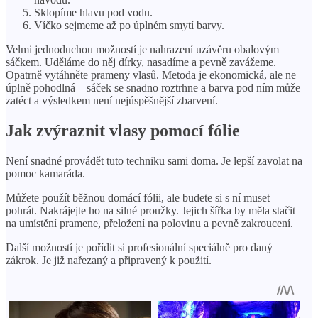
Sklopíme hlavu pod vodu.
Víčko sejmeme až po úplném smytí barvy.
Velmi jednoduchou možností je nahrazení uzávěru obalovým
sáčkem. Uděláme do něj dírky, nasadíme a pevně zavážeme.
Opatrně vytáhněte prameny vlasů. Metoda je ekonomická, ale ne
úplně pohodlná – sáček se snadno roztrhne a barva pod ním může
zatéct a výsledkem není nejúspěšnější zbarvení.
Jak zvýraznit vlasy pomocí fólie
Není snadné provádět tuto techniku ​​sami doma. Je lepší zavolat na
pomoc kamaráda.
Můžete použít běžnou domácí fólii, ale budete si s ní muset
pohrát. Nakrájejte ho na silné proužky. Jejich šířka by měla stačit
na umístění pramene, přeložení na polovinu a pevně zakroucení.
Další možností je pořídit si profesionální speciálně pro daný
zákrok. Je již nařezaný a připravený k použití.