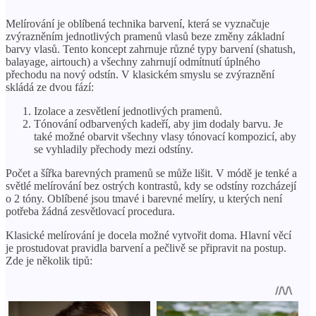
Melírování je oblíbená technika barvení, která se vyznačuje
zvýrazněním jednotlivých pramenů vlasů beze změny základní
barvy vlasů. Tento koncept zahrnuje různé typy barvení (shatush,
balayage, airtouch) a všechny zahrnují odmítnutí úplného
přechodu na nový odstín. V klasickém smyslu se zvýraznění
skládá ze dvou fází:
Izolace a zesvětlení jednotlivých pramenů.
Tónování odbarvených kadeří, aby jim dodaly barvu. Je
také možné obarvit všechny vlasy tónovací kompozicí, aby
se vyhladily přechody mezi odstíny.
Počet a šířka barevných pramenů se může lišit. V módě je tenké a
světlé melírování bez ostrých kontrastů, kdy se odstíny rozcházejí
o 2 tóny. Oblíbené jsou tmavé i barevné melíry, u kterých není
potřeba žádná zesvětlovací procedura.
Klasické melírování je docela možné vytvořit doma. Hlavní věcí
je prostudovat pravidla barvení a pečlivě se připravit na postup.
Zde je několik tipů: