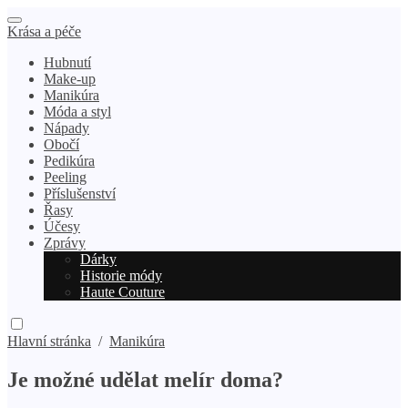
Krása a péče
Hubnutí
Make-up
Manikúra
Móda a styl
Nápady
Obočí
Pedikúra
Peeling
Příslušenství
Řasy
Účesy
Zprávy
Dárky
Historie módy
Haute Couture
Hlavní stránka
/
Manikúra
Je možné udělat melír doma?