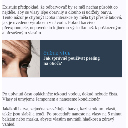
Existuje předpoklad, že odbarvovač by se měl nechat působit co
nejdéle, aby se vlasy lépe obarvily a dlouho si udržely barvu.
Tento názor je chybný! Doba interakce by měla být přesně taková,
jak je uvedeno výrobcem v návodu. Pokud barvivo
přeexponujete, nepovede to k jinému výsledku než k poškozeným
a přesušeným vlasům.
ČTĚTE VÍCE
Jak správně používat peeling
na obočí?
Po uplynutí času opláchněte tekoucí vodou, dokud nebude čistá.
Vlasy si umyjeme šamponem a naneseme kondicionér.
Jakákoli barva, zejména zesvětlující barva, kazí strukturu vlasů,
takže jsou slabší a tenčí. Po proceduře naneste na vlasy na 5 minut
balzám nebo masku, abyste vlasům navrátili hladkost a zdravý
vzhled.