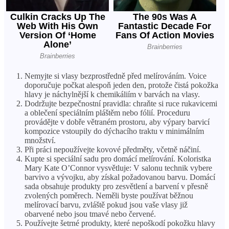
Nemyjte si vlasy bezprostředně před melírováním. Voice
doporučuje počkat alespoň jeden den, protože čistá pokožka
hlavy je náchylnější k chemikáliím v barvách na vlasy.
Dodržujte bezpečnostní pravidla: chraňte si ruce rukavicemi
a oblečení speciálním pláštěm nebo fólií. Proceduru
provádějte v dobře větraném prostoru, aby výpary barvicí
kompozice vstoupily do dýchacího traktu v minimálním
množství.
Při práci nepoužívejte kovové předměty, včetně náčiní.
Kupte si speciální sadu pro domácí melírování. Koloristka
Mary Kate O’Connor vysvětluje: V salonu technik vybere
barvivo a vývojku, aby získal požadovanou barvu. Domácí
sada obsahuje produkty pro zesvětlení a barvení v přesně
zvolených poměrech. Neměli byste používat běžnou
melírovací barvu, zvláště pokud jsou vaše vlasy již
obarvené nebo jsou tmavé nebo červené.
Používejte šetrné produkty, které nepoškodí pokožku hlavy