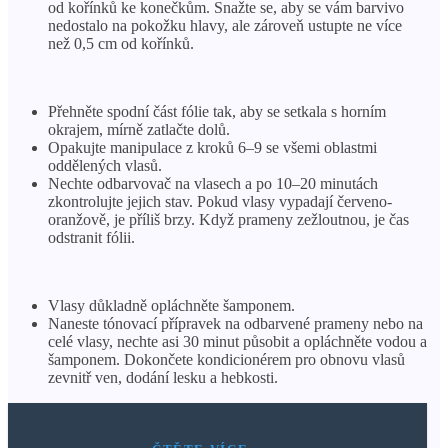
od kořínků ke konečkům. Snažte se, aby se vám barvivo
nedostalo na pokožku hlavy, ale zároveň ustupte ne více
než 0,5 cm od kořínků.
Přehněte spodní část fólie tak, aby se setkala s horním
okrajem, mírně zatlačte dolů.
Opakujte manipulace z kroků 6–9 se všemi oblastmi
oddělených vlasů.
Nechte odbarvovač na vlasech a po 10–20 minutách
zkontrolujte jejich stav. Pokud vlasy vypadají červeno-
oranžově, je příliš brzy. Když prameny zežloutnou, je čas
odstranit fólii.
Vlasy důkladně opláchněte šamponem.
Naneste tónovací přípravek na odbarvené prameny nebo na
celé vlasy, nechte asi 30 minut působit a opláchněte vodou a
šamponem. Dokončete kondicionérem pro obnovu vlasů
zevnitř ven, dodání lesku a hebkosti.