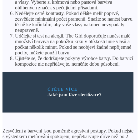
a vlasy. Vyberte si krémová nebo pastová barviva
oblíbených značek s pečujícími přísadami.
Nedělejte ostré kontrasty. Pokud děláte melír poprvé,
zesvětlete minimální počet pramenů. Snažte se nanést barvu
těsně ke kořínkům, aby vaše vlasy nakonec nevypadaly
neupraveně.
Udělejte si test na alergii. The Girl doporučuje nanést malé
množství barviva na pokožku krku v blízkosti linie vlasů a
počkat několik minut. Pokud se neobjeví žádné nepříjemné
pocity, můžete použít barvu.
Ujistěte se, že dodržujete pokyny výrobce barvy. Do barvicí
kompozice nic nepřidávejte, neměňte dobu působení.
ČTĚTE VÍCE
Jaké jsou fáze sterilizace?
Zesvětlení a barvení jsou poměrně agresivní postupy. Pokud nejste
s výsledkem melírování spokojeni, nepřebarvujte dříve než po 2