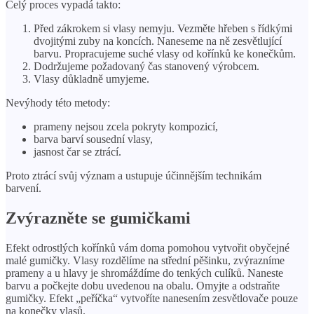
Celý proces vypadá takto:
Před zákrokem si vlasy nemyju. Vezměte hřeben s řídkými
dvojitými zuby na koncích. Naneseme na ně zesvětlující
barvu. Propracujeme suché vlasy od kořínků ke konečkům.
Dodržujeme požadovaný čas stanovený výrobcem.
Vlasy důkladně umyjeme.
Nevýhody této metody:
prameny nejsou zcela pokryty kompozicí,
barva barví sousední vlasy,
jasnost čar se ztrácí.
Proto ztrácí svůj význam a ustupuje účinnějším technikám
barvení.
Zvýrazněte se gumičkami
Efekt odrostlých kořínků vám doma pomohou vytvořit obyčejné
malé gumičky. Vlasy rozdělíme na střední pěšinku, zvýrazníme
prameny a u hlavy je shromáždíme do tenkých culíků. Naneste
barvu a počkejte dobu uvedenou na obalu. Omyjte a odstraňte
gumičky. Efekt „peříčka“ vytvoříte nanesením zesvětlovače pouze
na konečky vlasů.