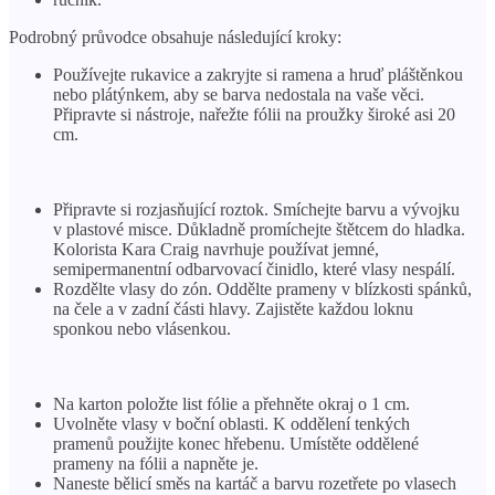
Podrobný průvodce obsahuje následující kroky:
Používejte rukavice a zakryjte si ramena a hruď pláštěnkou
nebo plátýnkem, aby se barva nedostala na vaše věci.
Připravte si nástroje, nařežte fólii na proužky široké asi 20
cm.
Připravte si rozjasňující roztok. Smíchejte barvu a vývojku
v plastové misce. Důkladně promíchejte štětcem do hladka.
Kolorista Kara Craig navrhuje používat jemné,
semipermanentní odbarvovací činidlo, které vlasy nespálí.
Rozdělte vlasy do zón. Oddělte prameny v blízkosti spánků,
na čele a v zadní části hlavy. Zajistěte každou loknu
sponkou nebo vlásenkou.
Na karton položte list fólie a přehněte okraj o 1 cm.
Uvolněte vlasy v boční oblasti. K oddělení tenkých
pramenů použijte konec hřebenu. Umístěte oddělené
prameny na fólii a napněte je.
Naneste bělicí směs na kartáč a barvu rozetřete po vlasech