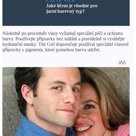
ČTĚTE VÍCE
Jaké líčení je vhodné pro
jarní barevný typ?
Následně po proceduře vlasy vyžadují speciální péči a ochranu
barvy. Používejte přípravky bez sulfátů a pravidelně si vyrábějte
hydratační masky. The Girl doporučuje používat speciální vlasové
přípravky s pigmenty, které pomohou barvu udržet.