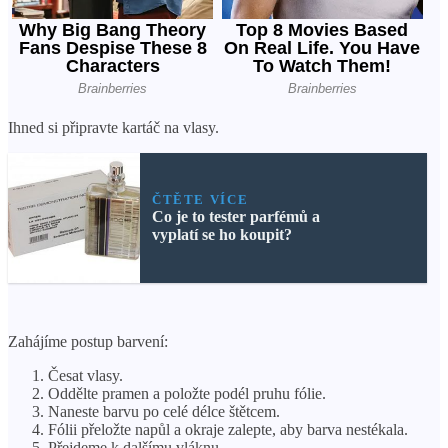
Ihned si připravte kartáč na vlasy.
ČTĚTE VÍCE
Co je to tester parfémů a
vyplatí se ho koupit?
Zahájíme postup barvení:
Česat vlasy.
Oddělte pramen a položte podél pruhu fólie.
Naneste barvu po celé délce štětcem.
Fólii přeložte napůl a okraje zalepte, aby barva nestékala.
Přejdeme k dalšímu vláknu.