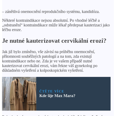
– zánětlivá onemocnění reprodukčního systému, kandidóza.
Některé kontraindikace nejsou absolutní. Po vhodné léčbě a
„odstranění“ kontraindikace může lékař předepsat kauterizaci jako
léčbu eroze.
Je nutné kauterizovat cervikální erozi?
Jak již bylo zmíněno, vše závisí na průběhu onemocnění,
přítomnosti souběžných patologií a na tom, zda existují
kontraindikace nebo ne. Zda je ve vašem případě nutné
kauterizovat cervikální erozi, vám řekne váš gynekolog po
důkladném vyšetření a kolposkopickém vyšetření.
ČTĚTE VÍCE
Kde šije Max Mara?