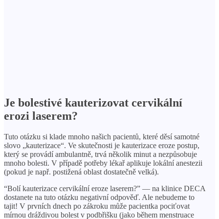
Je bolestivé kauterizovat cervikální
erozi laserem?
Tuto otázku si klade mnoho našich pacientů, které děsí samotné
slovo „kauterizace“. Ve skutečnosti je kauterizace eroze postup,
který se provádí ambulantně, trvá několik minut a nezpůsobuje
mnoho bolesti. V případě potřeby lékař aplikuje lokální anestezii
(pokud je např. postižená oblast dostatečně velká).
“Bolí kauterizace cervikální eroze laserem?” — na klinice DECA
dostanete na tuto otázku negativní odpověď. Ale nebudeme to
tajit! V prvních dnech po zákroku může pacientka pociťovat
mírnou dráždivou bolest v podbřišku (jako během menstruace