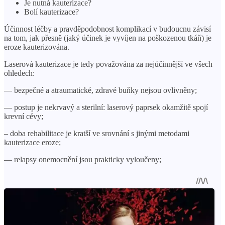
Je nutná kauterizace?
Bolí kauterizace?
Účinnost léčby a pravděpodobnost komplikací v budoucnu závisí
na tom, jak přesně (jaký účinek je vyvíjen na poškozenou tkáň) je
eroze kauterizována.
Laserová kauterizace je tedy považována za nejúčinnější ve všech
ohledech:
— bezpečné a atraumatické, zdravé buňky nejsou ovlivněny;
— postup je nekrvavý a sterilní: laserový paprsek okamžitě spojí
krevní cévy;
– doba rehabilitace je kratší ve srovnání s jinými metodami
kauterizace eroze;
— relapsy onemocnění jsou prakticky vyloučeny;