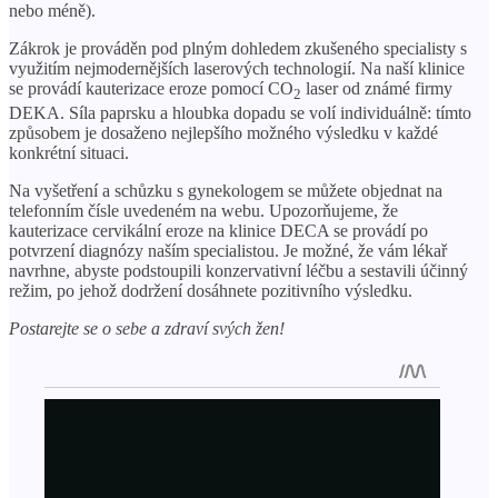
nebo méně).
Zákrok je prováděn pod plným dohledem zkušeného specialisty s
využitím nejmodernějších laserových technologií. Na naší klinice
se provádí kauterizace eroze pomocí CO
laser od známé firmy
2
DEKA. Síla paprsku a hloubka dopadu se volí individuálně: tímto
způsobem je dosaženo nejlepšího možného výsledku v každé
konkrétní situaci.
Na vyšetření a schůzku s gynekologem se můžete objednat na
telefonním čísle uvedeném na webu. Upozorňujeme, že
kauterizace cervikální eroze na klinice DECA se provádí po
potvrzení diagnózy naším specialistou. Je možné, že vám lékař
navrhne, abyste podstoupili konzervativní léčbu a sestavili účinný
režim, po jehož dodržení dosáhnete pozitivního výsledku.
Postarejte se o sebe a zdraví svých žen!