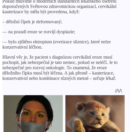
Pokud mluvíme o moderních standardech lékařského ošetření
doporučených Světovou zdravotnickou organizací, cervikální
kauterizace by měla být provedena, když:
– děložní čípek je deformovaný;
— na pozadí eroze se rozvíjí dysplazie;
— bylo zjištěno ektropium (everizace sliznice), které nelze
konzervativní léčbou.
Hlavní věc je, že pacient s diagnózou cervikální eroze musí
pochopit, jak nebezpečná je tato nemoc, pokud se neléčí. Je to
nebezpečné pro rozvoj onkologie. To znamená, že eroze
děložního čípku musí být léčena. A jak přesně – kauterizace,
konzervativní nebo kombinace různých metod – určuje lékař.