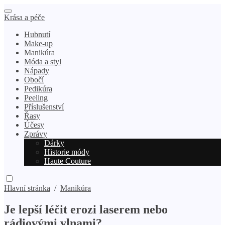
Krása a péče
Hubnutí
Make-up
Manikúra
Móda a styl
Nápady
Obočí
Pedikúra
Peeling
Příslušenství
Řasy
Účesy
Zprávy
Dárky
Historie módy
Haute Couture
Hlavní stránka
/
Manikúra
Je lepší léčit erozi laserem nebo
rádiovými vlnami?