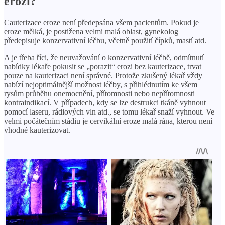
erozi?
Cauterizace eroze není předepsána všem pacientům. Pokud je
eroze mělká, je postižena velmi malá oblast, gynekolog
předepisuje konzervativní léčbu, včetně použití čípků, mastí atd.
A je třeba říci, že neuvažování o konzervativní léčbě, odmítnutí
nabídky lékaře pokusit se „porazit“ erozi bez kauterizace, trvat
pouze na kauterizaci není správné. Protože zkušený lékař vždy
nabízí nejoptimálnější možnost léčby, s přihlédnutím ke všem
rysům průběhu onemocnění, přítomnosti nebo nepřítomnosti
kontraindikací. V případech, kdy se lze destrukci tkáně vyhnout
pomocí laseru, rádiových vln atd., se tomu lékař snaží vyhnout. Ve
velmi počátečním stádiu je cervikální eroze malá rána, kterou není
vhodné kauterizovat.