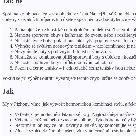
Jak ne
Správná kombinace tenisek a obleku z vás udělá nejžhavějšího chlapa 
codem, v ostatních případech můžete experimentovat se stylem, ale vž
Pamatujte, že ke klasickému trojdílnému obleku se širokými no
Nenoste sportovní obuv s kalhotami do zvonu nebo s rozšířený
Nenoste levné boty: pokud mícháte styly, připravte se na to, že s
Vyhněte se světlým neonovým teniskám – tato kombinace je nepřij
Nevybírejte boty s podivnými futuristickými vzory.
Nesnažte se kombinovat příliš sportovní boty s oblekem: kozač
Nenoste sportovní boty s příliš dlouhými kalhotami.
Pozor na černé tenisky – i jednoduché černé tenisky jsou nebezp
Pokud se při výběru outfitu vyvarujete těchto chyb, určitě se dobře ob
Jak
My v Pizhonu víme, jak vytvořit harmonickou kombinaci stylů, a ře
Vyberte si jednoduché a lakonické boty. Nejtradičnější možnos
Vyberte si zúžené nebo zkrácené kalhoty. Tyto boty by měly být
Neformální obleky ze lnu, bavlny a lehké vlny kombinujte se s
Zřeďte vzhled dalším příslušenstvím v neformálním stylu, ale nep