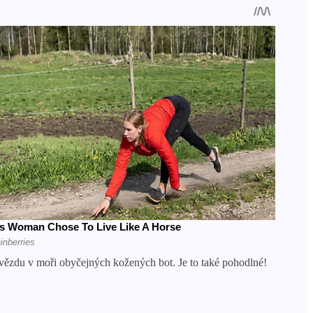
hvězdu v moři obyčejných kožených bot. Je to také pohodlné!