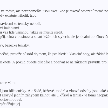
ve městě, ale nezapomeňte: jsou akce, kde je takové omezení formálnost
dy existuje několik tabu:
havicemi se tenisky nehodí.
mi kalhotami.
i vás lidé všimnou, takže se musíte sladit.
atelná v business a smart-ležérních stylech, ale je ideální do tělocvič
ky, běžecké tenisky.
ečné, protože působí dojmem, že jste hledali klasické boty, ale žádné bo
léknete. A pokud budete číst dále a podívat se na základní pravidla pro
kneme vám:
tí jsou bílé tenisky. Ale šedé, béžové, modré a vínové odstíny jsou ta
 zakryté jedním záhybem kalhot, ale u křížků a tenisek je tomu naopak
portovní obuví.
řetěžujte jej.