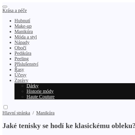
Krása a péče
Hubnutí
Make-up
Manikúra
Móda a styl
Nápady
Obočí
Pedikúra
Peeling
Příslušenství
Řasy
Účesy
Zprávy
Dárky
Historie módy
Haute Couture
Hlavní stránka
/
Manikúra
Jaké tenisky se hodí ke klasickému obleku