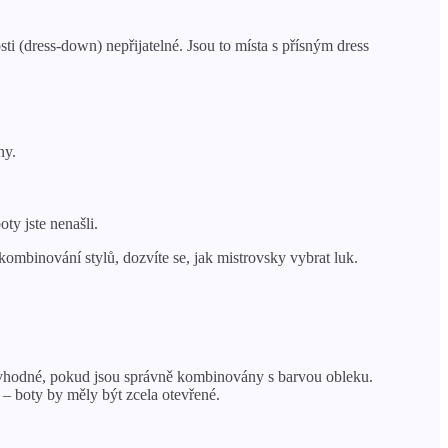
i (dress-down) nepřijatelné. Jsou to místa s přísným dress
ny.
ty jste nenašli.
 kombinování stylů, dozvíte se, jak mistrovsky vybrat luk.
ké vhodné, pokud jsou správně kombinovány s barvou obleku.
 – boty by měly být zcela otevřené.