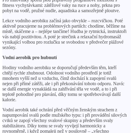
fitness vychytávkami: zátěžové vaky na ruce a nohy, prkna pro
pobyt na vodě, pružné nudle, aquadiska a samozřejmě ploutve.
Lekce vodního aerobiku začíná jako obvykle – rozcvičkou. Poté
aktivně pracujeme na problémových partiích: chodíme, běžíme na
místě, skáčeme a – nejlépe tančíme! Hudba je rytmická, instruktoři
vás nabijí pozitivitou. A poté je strečink a relaxační hydromasáž
vynikající volbou pro rozlučku se svobodou v předvečer plážové
sezóny.
Vodní aerobik pro hubnutí
Hodiny vodního aerobiku se doporučují především těm, kteří
chtějí rychle zhubnout. Odolnost vodního prostředí je totiž
mnohem vyšší než u vzduchu, čímž dochází k zapojení svalů
nejen při přímé zátěži, ale i při překonávání tohoto odporu. Navíc
se další energie vynakládá na zahřívání těla ve vodě, a to i při
teplotě pohodlné pro plavání, díky tomu se spotřebovávají další
kalorie.
Vodní aerobik také ochrání před věčným ženským strachem z
napumpování svalů podle mužského typu: i při provádění silových
cviků se zapojí všechny svalové skupiny a především svaly
stabilizátoru. Díky tomu se svaly vyvíjejí harmonicky a
rovnoměrně, i když pomaleji než v posilovně – „všechno