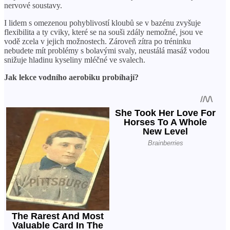
nervové soustavy.
I lidem s omezenou pohyblivostí kloubů se v bazénu zvyšuje
flexibilita a ty cviky, které se na souši zdály nemožné, jsou ve
vodě zcela v jejich možnostech. Zároveň zítra po tréninku
nebudete mít problémy s bolavými svaly, neustálá masáž vodou
snižuje hladinu kyseliny mléčné ve svalech.
Jak lekce vodního aerobiku probíhají?