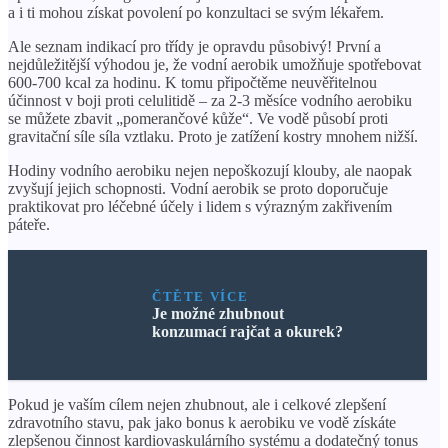
a i ti mohou získat povolení po konzultaci se svým lékařem.
Ale seznam indikací pro třídy je opravdu působivý! První a
nejdůležitější výhodou je, že vodní aerobik umožňuje spotřebovat
600-700 kcal za hodinu. K tomu připočtěme neuvěřitelnou
účinnost v boji proti celulitidě – za 2-3 měsíce vodního aerobiku
se můžete zbavit „pomerančové kůže“. Ve vodě působí proti
gravitační síle síla vztlaku. Proto je zatížení kostry mnohem nižší.
Hodiny vodního aerobiku nejen nepoškozují klouby, ale naopak
zvyšují jejich schopnosti. Vodní aerobik se proto doporučuje
praktikovat pro léčebné účely i lidem s výrazným zakřivením
páteře.
ČTĚTE VÍCE
Je možné zhubnout
konzumací rajčat a okurek?
Pokud je vaším cílem nejen zhubnout, ale i celkové zlepšení
zdravotního stavu, pak jako bonus k aerobiku ve vodě získáte
zlepšenou činnost kardiovaskulárního systému a dodatečný tonus