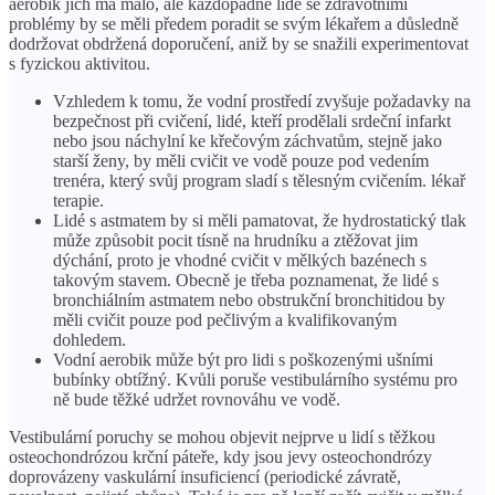
aerobik jich má málo, ale každopádně lidé se zdravotními
problémy by se měli předem poradit se svým lékařem a důsledně
dodržovat obdržená doporučení, aniž by se snažili experimentovat
s fyzickou aktivitou.
Vzhledem k tomu, že vodní prostředí zvyšuje požadavky na
bezpečnost při cvičení, lidé, kteří prodělali srdeční infarkt
nebo jsou náchylní ke křečovým záchvatům, stejně jako
starší ženy, by měli cvičit ve vodě pouze pod vedením
trenéra, který svůj program sladí s tělesným cvičením. lékař
terapie.
Lidé s astmatem by si měli pamatovat, že hydrostatický tlak
může způsobit pocit tísně na hrudníku a ztěžovat jim
dýchání, proto je vhodné cvičit v mělkých bazénech s
takovým stavem. Obecně je třeba poznamenat, že lidé s
bronchiálním astmatem nebo obstrukční bronchitidou by
měli cvičit pouze pod pečlivým a kvalifikovaným
dohledem.
Vodní aerobik může být pro lidi s poškozenými ušními
bubínky obtížný. Kvůli poruše vestibulárního systému pro
ně bude těžké udržet rovnováhu ve vodě.
Vestibulární poruchy se mohou objevit nejprve u lidí s těžkou
osteochondrózou krční páteře, kdy jsou jevy osteochondrózy
doprovázeny vaskulární insuficiencí (periodické závratě,