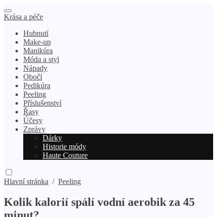
Krása a péče
Hubnutí
Make-up
Manikúra
Móda a styl
Nápady
Obočí
Pedikúra
Peeling
Příslušenství
Řasy
Účesy
Zprávy
Dárky
Historie módy
Haute Couture
Hlavní stránka
/
Peeling
Kolik kalorií spálí vodní aerobik za 45
minut?