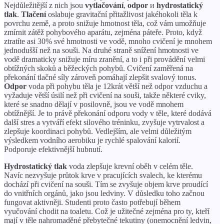
Nejdůležitější z nich jsou
vytlačování
,
odpor
и
hydrostatický
tlak
.
Tlačení
oslabuje gravitační přitažlivost jakéhokoli těla k
povrchu země, a proto snižuje hmotnost těla, což vám umožňuje
zmírnit zátěž pohybového aparátu, zejména páteře. Proto, když
ztratíte asi 30% své hmotnosti ve vodě, mnoho cvičení je mnohem
jednodušší než na souši. Na druhé straně snížení hmotnosti ve
vodě dramaticky snižuje míru zranění, a to i při provádění velmi
obtížných skoků a běžeckých pohybů. Cvičení zaměřená na
překonání tlačné síly zároveň pomáhají zlepšit svalový tonus.
Odpor
voda při pohybu těla je 12krát větší než odpor vzduchu a
vyžaduje větší úsilí než při cvičení na souši, takže některé cviky,
které se snadno dělají v posilovně, jsou ve vodě mnohem
obtížnější. Je to právě překonání odporu vody v těle, které dodává
další stres a vytváří efekt silového tréninku, zvyšuje vytrvalost a
zlepšuje koordinaci pohybů. Vedlejším, ale velmi důležitým
výsledkem vodního aerobiku je rychlé spalování kalorií.
Podporuje efektivnější hubnutí.
Hydrostatický tlak
voda zlepšuje krevní oběh v celém těle.
Navíc nezvyšuje průtok krve v pracujících svalech, ke kterému
dochází při cvičení na souši. Tím se zvyšuje objem krve proudící
do vnitřních orgánů, jako jsou ledviny. V důsledku toho začnou
fungovat aktivněji. Studenti proto často potřebují během
vyučování chodit na toaletu. Což je užitečné zejména pro ty, kteří
mají v těle nahromaděné přebytečné tekutiny (onemocnění ledvin,