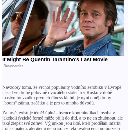
Navzdory tomu, že vrchol popularity vodního aerobiku v Evropě
nastal ve druhé polovině dvacátého století a v Rusku v době
masivního vzniku prvních fitness klubů, je nyní o něj druhý
„boom“ zájmu. začátku a je pro to mnoho důvodů.
Za prvé, existuje téměř úplná absence kontraindikací: osoba v
jakékoli fyzické formě může přijít do tříd, a to nejen zhubnout, ale
také zlepšit své zdraví. Výjimkou jsou lidé, kteří prodělali infarkt,
trpí astmatem, alergiemi nebo jsou v rekonvalescenci po úrazech –