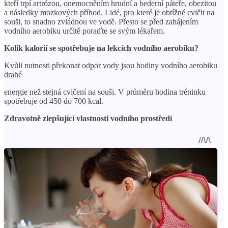
kteří trpí artrózou, onemocněním hrudní a bederní páteře, obezitou
a následky mozkových příhod. Lidé, pro které je obtížné cvičit na
souši, to snadno zvládnou ve vodě. Přesto se před zahájením
vodního aerobiku určitě poraďte se svým lékařem.
Kolik kalorií se spotřebuje na lekcích vodního aerobiku?
Kvůli nutnosti překonat odpor vody jsou hodiny vodního aerobiku
drahé
energie než stejná cvičení na souši. V průměru hodina tréninku
spotřebuje od 450 do 700 kcal.
Zdravotně zlepšující vlastnosti vodního prostředí