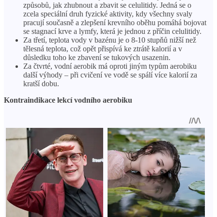
způsobů, jak zhubnout a zbavit se celulitidy. Jedná se o
zcela speciální druh fyzické aktivity, kdy všechny svaly
pracují současně a zlepšení krevního oběhu pomáhá bojovat
se stagnací krve a lymfy, která je jednou z příčin celulitidy.
Za třetí, teplota vody v bazénu je o 8-10 stupňů nižší než
tělesná teplota, což opět přispívá ke ztrátě kalorií a v
důsledku toho ke zbavení se tukových usazenin.
Za čtvrté, vodní aerobik má oproti jiným typům aerobiku
další výhody – při cvičení ve vodě se spálí více kalorií za
kratší dobu.
Kontraindikace lekcí vodního aerobiku