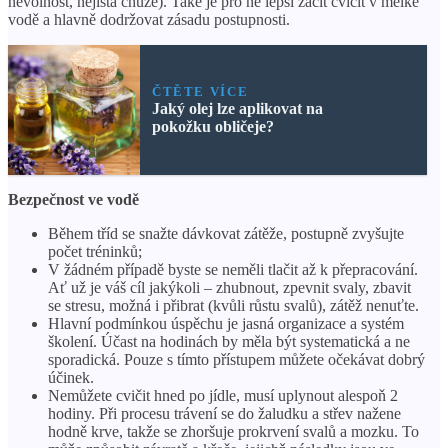
nevolnost, nejistá chůze). Také je pro ně lepší začít cvičit v mělké
vodě a hlavně dodržovat zásadu postupnosti.
ČTĚTE VÍCE
Jaký olej lze aplikovat na
pokožku obličeje?
Bezpečnost ve vodě
Během tříd se snažte dávkovat zátěže, postupně zvyšujte
počet tréninků;
V žádném případě byste se neměli tlačit až k přepracování.
Ať už je váš cíl jakýkoli – zhubnout, zpevnit svaly, zbavit
se stresu, možná i přibrat (kvůli růstu svalů), zátěž nenuťte.
Hlavní podmínkou úspěchu je jasná organizace a systém
školení. Účast na hodinách by měla být systematická a ne
sporadická. Pouze s tímto přístupem můžete očekávat dobrý
účinek.
Nemůžete cvičit hned po jídle, musí uplynout alespoň 2
hodiny. Při procesu trávení se do žaludku a střev nažene
hodně krve, takže se zhoršuje prokrvení svalů a mozku. To