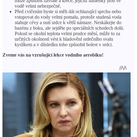
může způsobit závratě a křeče, jejichž následky jsou ve
vodě velmi nebezpečné.
Před cvičením byste si měli dát ochlazující sprchu nebo
vstupovat do vody velmi pomalu, protože studená voda
stahuje cévy a nutí srdce k větší námaze. Neskákejte do
bazénu z boku, ale sejděte po speciálních schodech dolů.
Pokud se okolní teplota velmi prudce mění, může to za
určitých okolností vést k hladovění srdečního svalu
kyslíkem a v důsledku toho způsobit bolest v srdci.
Zveme vás na vzrušující lekce vodního aerobiku!