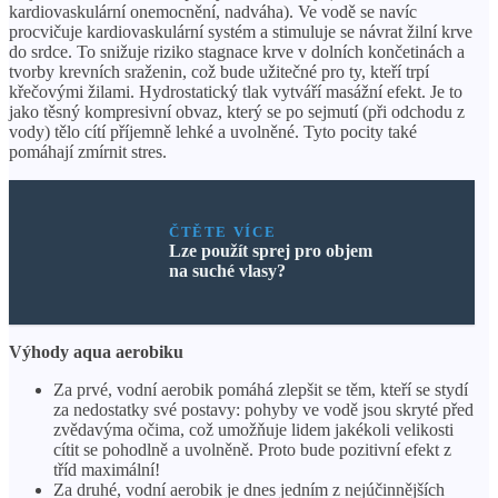
kardiovaskulární onemocnění, nadváha). Ve vodě se navíc
procvičuje kardiovaskulární systém a stimuluje se návrat žilní krve
do srdce. To snižuje riziko stagnace krve v dolních končetinách a
tvorby krevních sraženin, což bude užitečné pro ty, kteří trpí
křečovými žilami. Hydrostatický tlak vytváří masážní efekt. Je to
jako těsný kompresivní obvaz, který se po sejmutí (při odchodu z
vody) tělo cítí příjemně lehké a uvolněné. Tyto pocity také
pomáhají zmírnit stres.
ČTĚTE VÍCE
Lze použít sprej pro objem
na suché vlasy?
Výhody aqua aerobiku
Za prvé, vodní aerobik pomáhá zlepšit se těm, kteří se stydí
za nedostatky své postavy: pohyby ve vodě jsou skryté před
zvědavýma očima, což umožňuje lidem jakékoli velikosti
cítit se pohodlně a uvolněně. Proto bude pozitivní efekt z
tříd maximální!
Za druhé, vodní aerobik je dnes jedním z nejúčinnějších