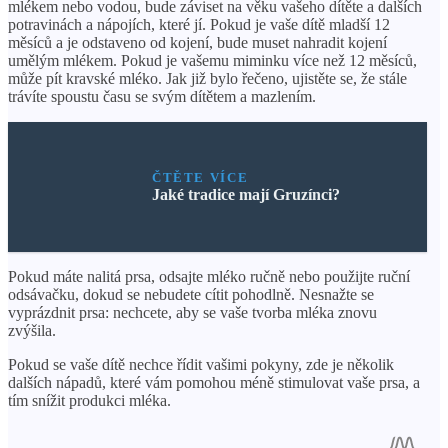
mlékem nebo vodou, bude záviset na věku vašeho dítěte a dalších
potravinách a nápojích, které jí. Pokud je vaše dítě mladší 12
měsíců a je odstaveno od kojení, bude muset nahradit kojení
umělým mlékem. Pokud je vašemu miminku více než 12 měsíců,
může pít kravské mléko. Jak již bylo řečeno, ujistěte se, že stále
trávíte spoustu času se svým dítětem a mazlením.
ČTĚTE VÍCE
Jaké tradice mají Gruzínci?
Pokud máte nalitá prsa, odsajte mléko ručně nebo použijte ruční
odsávačku, dokud se nebudete cítit pohodlně. Nesnažte se
vyprázdnit prsa: nechcete, aby se vaše tvorba mléka znovu
zvýšila.
Pokud se vaše dítě nechce řídit vašimi pokyny, zde je několik
dalších nápadů, které vám pomohou méně stimulovat vaše prsa, a
tím snížit produkci mléka.