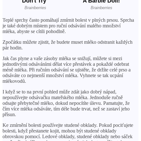
Teplé sprchy často pomáhají zmírnit bolest v plných prsou. Sprcha
je také dobrým místem pro ruční odsávání malého množství
mléka, abyste se cítili pohodlně.
Zpočátku můžete zjistit, že budete muset mléko odstranit každých
pár hodin.
Jak čas plyne a vaše zásoby mléka se snižují, můžete si mezi
jednotlivými odsáváními dělat více přestávek a pokaždé odebrat
méně mléka. Při ručním odsávání se ujistěte, že držíte celé prso a
odsáváte co nejmenší množství mléka. Vyhnete se tak ucpání
mlékovodů.
I když se to na první pohled může zdát jako dobrý nápad,
nepoužívejte odsávačku mateřského mléka. Jednoduše ručně
odsajte přebytečné mléko, dokud nepocítíte úlevu. Pamatujte, že
čím více mléka odsáváte, tím déle bude trvat, než se zastaví jeho
přísun.
Ke zmírnění bolesti používejte studené obklady. Pokud pociťujete
bolesti, když přestanete kojit, mohou být studené obklady
obrovskou pomocí. Ledové obklady, studené obklady nebo sáček