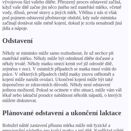
vývojovou fázi vašeho dítěte. Přirozený proces odstavení začíná,
když vaše dítě začne jíst něco jiného než mateřské mléko, včetně
vody, džusů, pevné stravy a jiných mlék. Většina z nás si však
pod pojmem odstavení představuje období, kdy naše miminka
začínají dostávat stále méně kojení, dokud je zcela nenahradí jiná
jídla a nápoje.
Odstavení
Někdy se miminko může samo rozhodnout, že už nechce pít
mateřské mléko. Někdy může být odmítnutí dítěte dočasné a
někdy trvalé. Někdy matku omrzí krmit své již odrostlé dítě,
zejména v noci. V ostatních případech se matka musí vrátit do
práce. V některých případech chtějí matky znovu otěhotnět a
kojení může narušit ovulaci. Ukončení kojení může být také
doporučeno ze zdravotních důvodů. Někdy není odstavení
jedinou možností. Pokud se ocitnete v této situaci, může vám váš
lékař nebo laktační poradce nabídnout několik nápadů, o kterých
můžete diskutovat.
Plánované odstavení a ukončení laktace
Bohužel náhlé zastavení přísunu mléka může mít fyzické a
emocionální následky pro kojící matku a její dítě. Například náhlé