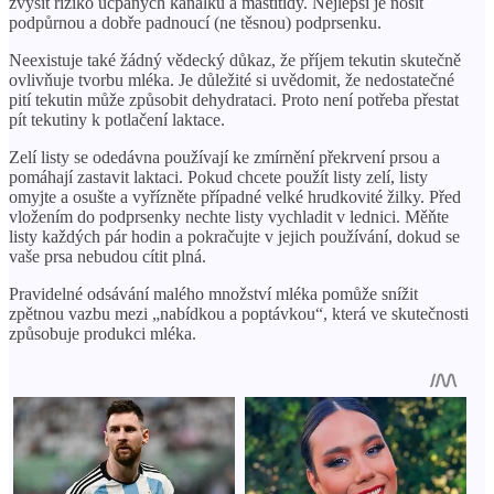
zvýšit riziko ucpaných kanálků a mastitidy. Nejlepší je nosit
podpůrnou a dobře padnoucí (ne těsnou) podprsenku.
Neexistuje také žádný vědecký důkaz, že příjem tekutin skutečně
ovlivňuje tvorbu mléka. Je důležité si uvědomit, že nedostatečné
pití tekutin může způsobit dehydrataci. Proto není potřeba přestat
pít tekutiny k potlačení laktace.
Zelí listy se odedávna používají ke zmírnění překrvení prsou a
pomáhají zastavit laktaci. Pokud chcete použít listy zelí, listy
omyjte a osušte a vyřízněte případné velké hrudkovité žilky. Před
vložením do podprsenky nechte listy vychladit v lednici. Měňte
listy každých pár hodin a pokračujte v jejich používání, dokud se
vaše prsa nebudou cítit plná.
Pravidelné odsávání malého množství mléka pomůže snížit
zpětnou vazbu mezi „nabídkou a poptávkou“, která ve skutečnosti
způsobuje produkci mléka.