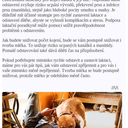
odstavení zvyšuje riziko ucpání vývodů, překrvení prsu a infekce
prsu (mastitida), stejně jako hluboké pocity smutku u matky. Je
důležité mít účinné strategie pro rychlé zastavení laktace a
odstavení dítěte, abyste se vyhnuli komplikacím a stresu. Podpora
laktační poradkyně může pomoci snížit pravděpodobnost
problémů s odstavením.
Jak budete snižovat počet kojení, bude se vám postupně snižovat i
tvorba mléka. To snižuje riziko ucpaných kanálků a mastitidy.
Pomalé odstavování také dává dítěti čas na přizpůsobení.
Pokud potřebujete miminko rychle odstavit a zastavit laktaci,
máme pro vás pár tipů, jak vám odstavení zpříjemnit a pro vás i
vaše miminko méně nepříjemné. Tvorba mléka se bude postupně
snižovat, protože mléko je odebíráno méně často.