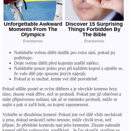
Nabídněte svému dítěti dudlík pro extra sání, pokud jej
potřebuje;
Dejte svému dítěti před kojením umělé mléko;
Nabídněte pouze jedno prso při každém kojení a ujistěte se,
že vaše dítě pije spoustu jiných nápojů;
Pokud je to možné, krmte své dítě pravidelně.
Pokud sdílíte postel se svým dítětem a je obvykle krmeno brzy
ráno, zkuste vstát dříve, než se probudí. Pokud jste již oblečeni a
máte připravenou snídani, tak až se miminko probudí, může se
najíst a pak si začít hrát, na kojení zapomenout.
Vyhněte se dlouhému krmení: Pokud jste své dítě vždy nechávali
u prsu, dokud neskončí nebo neusne, může chvíli trvat, než
přijme, že přebíráte kontrolu nad jeho krmením. Zkuste nahradit
krmení něčím zajímavým, například: „Je čas skončit, pojďme se