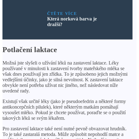
ČTĚTE VÍCE
Která norková barva je
dražší?
Potlačení laktace
Možná jste slyšeli o užívání léků na zastavení laktace. Léky
používané v minulosti k zastavení tvorby mateřského mléka se
však dnes používají jen zřídka. To je způsobeno jejich možnými
vedlejšími účinky, jako je silná nevolnost. K zastavení laktace
obvykle není potřeba užívat nic jiného, ​​než následovat níže
uvedené rady.
Existují však určité léky (jako je pseudoefedrin a některé formy
antikoncepčních pilulek), které některým matkám pomáhají
vysoušet mléko. Pokud je chcete používat, poraďte se o použití
takových léků se svým lékařem.
Pro zastavení laktace také není nutné pevně obvazovat hrudník.
To je také zastaralá metoda. Může způsobit nepohodlí matce a