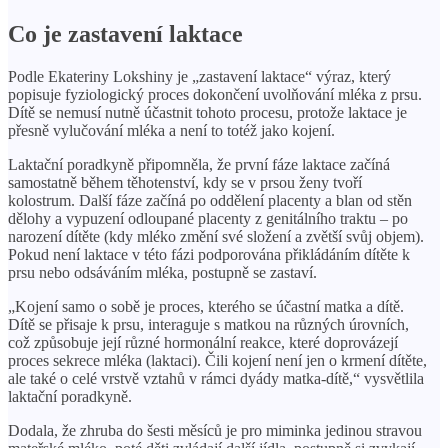
Co je zastavení laktace
Podle Ekateriny Lokshiny je „zastavení laktace“ výraz, který
popisuje fyziologický proces dokončení uvolňování mléka z prsu.
Dítě se nemusí nutně účastnit tohoto procesu, protože laktace je
přesně vylučování mléka a není to totéž jako kojení.
Laktační poradkyně připomněla, že první fáze laktace začíná
samostatně během těhotenství, kdy se v prsou ženy tvoří
kolostrum. Další fáze začíná po oddělení placenty a blan od stěn
dělohy a vypuzení odloupané placenty z genitálního traktu – po
narození dítěte (kdy mléko změní své složení a zvětší svůj objem).
Pokud není laktace v této fázi podporována přikládáním dítěte k
prsu nebo odsáváním mléka, postupně se zastaví.
„Kojení samo o sobě je proces, kterého se účastní matka a dítě.
Dítě se přisaje k prsu, interaguje s matkou na různých úrovních,
což způsobuje její různé hormonální reakce, které doprovázejí
proces sekrece mléka (laktaci). Čili kojení není jen o krmení dítěte,
ale také o celé vrstvě vztahů v rámci dyády matka-dítě,“ vysvětlila
laktační poradkyně.
Dodala, že zhruba do šesti měsíců je pro miminka jedinou stravou