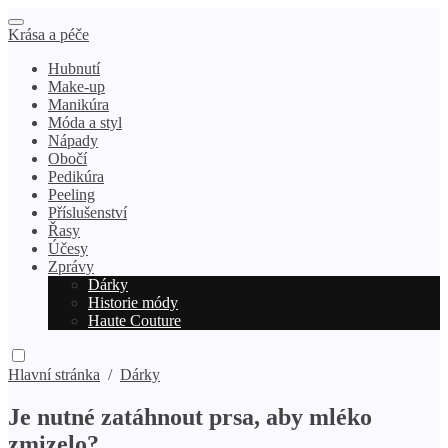
Krása a péče
Hubnutí
Make-up
Manikúra
Móda a styl
Nápady
Obočí
Pedikúra
Peeling
Příslušenství
Řasy
Účesy
Zprávy
Dárky
Historie módy
Haute Couture
Hlavní stránka
/
Dárky
Je nutné zatáhnout prsa, aby mléko
zmizelo?