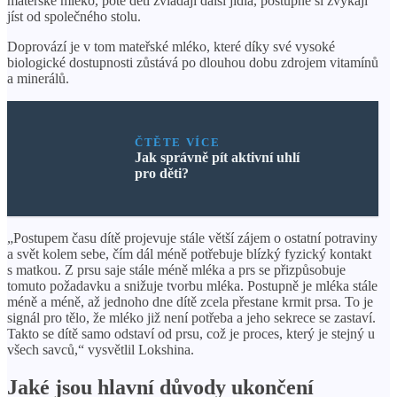
mateřské mléko, poté děti zvládají další jídla, postupně si zvykají
jíst od společného stolu.
Doprovází je v tom mateřské mléko, které díky své vysoké
biologické dostupnosti zůstává po dlouhou dobu zdrojem vitamínů
a minerálů.
ČTĚTE VÍCE
Jak správně pít aktivní uhlí
pro děti?
„Postupem času dítě projevuje stále větší zájem o ostatní potraviny
a svět kolem sebe, čím dál méně potřebuje blízký fyzický kontakt
s matkou. Z prsu saje stále méně mléka a prs se přizpůsobuje
tomuto požadavku a snižuje tvorbu mléka. Postupně je mléka stále
méně a méně, až jednoho dne dítě zcela přestane krmit prsa. To je
signál pro tělo, že mléko již není potřeba a jeho sekrece se zastaví.
Takto se dítě samo odstaví od prsu, což je proces, který je stejný u
všech savců,“ vysvětlil Lokshina.
Jaké jsou hlavní důvody ukončení