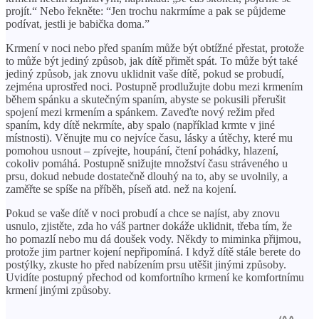
projít.“ Nebo řekněte: “Jen trochu nakrmíme a pak se půjdeme
podívat, jestli je babička doma.”
Krmení v noci nebo před spaním může být obtížné přestat, protože
to může být jediný způsob, jak dítě přimět spát. To může být také
jediný způsob, jak znovu uklidnit vaše dítě, pokud se probudí,
zejména uprostřed noci. Postupně prodlužujte dobu mezi krmením
během spánku a skutečným spaním, abyste se pokusili přerušit
spojení mezi krmením a spánkem. Zaveďte nový režim před
spaním, kdy dítě nekrmíte, aby spalo (například krmte v jiné
místnosti). Věnujte mu co nejvíce času, lásky a útěchy, které mu
pomohou usnout – zpívejte, houpání, čtení pohádky, hlazení,
cokoliv pomáhá. Postupně snižujte množství času stráveného u
prsu, dokud nebude dostatečně dlouhý na to, aby se uvolnily, a
zaměřte se spíše na příběh, píseň atd. než na kojení.
Pokud se vaše dítě v noci probudí a chce se najíst, aby znovu
usnulo, zjistěte, zda ho váš partner dokáže uklidnit, třeba tím, že
ho pomazlí nebo mu dá doušek vody. Někdy to miminka přijmou,
protože jim partner kojení nepřipomíná. I když dítě stále berete do
postýlky, zkuste ho před nabízením prsu utěšit jinými způsoby.
Uvidíte postupný přechod od komfortního krmení ke komfortnímu
krmení jinými způsoby.