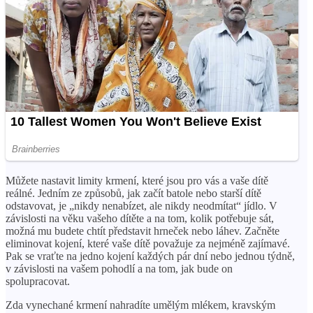
Můžete nastavit limity krmení, které jsou pro vás a vaše dítě
reálné. Jedním ze způsobů, jak začít batole nebo starší dítě
odstavovat, je „nikdy nenabízet, ale nikdy neodmítat“ jídlo. V
závislosti na věku vašeho dítěte a na tom, kolik potřebuje sát,
možná mu budete chtít představit hrneček nebo láhev. Začněte
eliminovat kojení, které vaše dítě považuje za nejméně zajímavé.
Pak se vraťte na jedno kojení každých pár dní nebo jednou týdně,
v závislosti na vašem pohodlí a na tom, jak bude on
spolupracovat.
Zda vynechané krmení nahradíte umělým mlékem, kravským