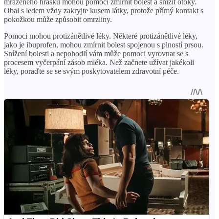
mraženého hrášku mohou pomoci zmírnit bolest a snížit otoky.
Obal s ledem vždy zakryjte kusem látky, protože přímý kontakt s
pokožkou může způsobit omrzliny.
Pomoci mohou protizánětlivé léky. Některé protizánětlivé léky,
jako je ibuprofen, mohou zmírnit bolest spojenou s plností prsou.
Snížení bolesti a nepohodlí vám může pomoci vyrovnat se s
procesem vyčerpání zásob mléka. Než začnete užívat jakékoli
léky, poraďte se se svým poskytovatelem zdravotní péče.