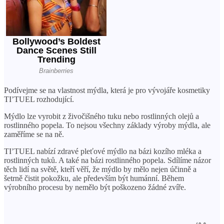
Podívejme se na vlastnost mýdla, která je pro vývojáře kosmetiky
TI’TUEL rozhodující.
Mýdlo lze vyrobit z živočišného tuku nebo rostlinných olejů a
rostlinného popela. To nejsou všechny základy výroby mýdla, ale
zaměříme se na ně.
TI’TUEL nabízí zdravé pleťové mýdlo na bázi kozího mléka a
rostlinných tuků. A také na bázi rostlinného popela. Sdílíme názor
těch lidí na světě, kteří věří, že mýdlo by mělo nejen účinně a
šetrně čistit pokožku, ale především být humánní. Během
výrobního procesu by nemělo být poškozeno žádné zvíře.