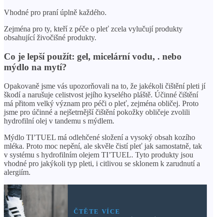
Vhodné pro praní úplně každého.
Zejména pro ty, kteří z péče o pleť zcela vylučují produkty
obsahující živočišné produkty.
Co je lepší použít: gel, micelární vodu, . nebo
mýdlo na mytí?
Opakovaně jsme vás upozorňovali na to, že jakékoli čištění pleti jí
škodí a narušuje celistvost jejího kyselého pláště. Účinné čištění
má přitom velký význam pro péči o pleť, zejména obličej. Proto
jsme pro účinné a nejšetrnější čištění pokožky obličeje zvolili
hydrofilní olej v tandemu s mýdlem.
Mýdlo TI’TUEL má odlehčené složení a vysoký obsah kozího
mléka. Proto moc nepění, ale skvěle čistí pleť jak samostatně, tak
v systému s hydrofilním olejem TI’TUEL. Tyto produkty jsou
vhodné pro jakýkoli typ pleti, i citlivou se sklonem k zarudnutí a
alergiím.
ČTĚTE VÍCE