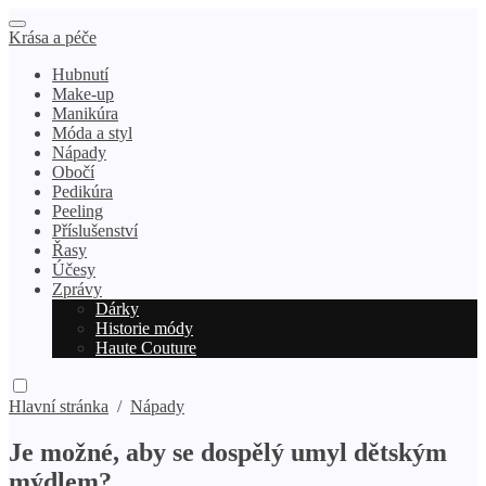
Krása a péče
Hubnutí
Make-up
Manikúra
Móda a styl
Nápady
Obočí
Pedikúra
Peeling
Příslušenství
Řasy
Účesy
Zprávy
Dárky
Historie módy
Haute Couture
Hlavní stránka
/
Nápady
Je možné, aby se dospělý umyl dětským
mýdlem?