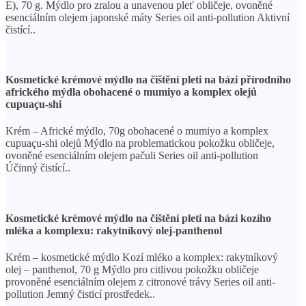
E), 70 g. Mýdlo pro zralou a unavenou pleť obličeje, ovoněné
esenciálním olejem japonské máty Series oil anti-pollution Aktivní
čistící..
Kosmetické krémové mýdlo na čištění pleti na bázi přírodního
afrického mýdla obohacené o mumiyo a komplex olejů
cupuaçu-shi
Krém – Africké mýdlo, 70g obohacené o mumiyo a komplex
cupuaçu-shi olejů Mýdlo na problematickou pokožku obličeje,
ovoněné esenciálním olejem pačuli Series oil anti-pollution
Účinný čistící..
Kosmetické krémové mýdlo na čištění pleti na bázi kozího
mléka a komplexu: rakytníkový olej-panthenol
Krém – kosmetické mýdlo Kozí mléko a komplex: rakytníkový
olej – panthenol, 70 g Mýdlo pro citlivou pokožku obličeje
provoněné esenciálním olejem z citronové trávy Series oil anti-
pollution Jemný čisticí prostředek..