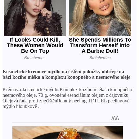
Kosmetické krémové mýdlo na čištění pokožky obličeje na
bázi kozího mléka a komplexu konopného a neemového oleje
Krémovo-kosmetické mýdlo Komplex kozího mléka a konopného
neemového oleje, 70 g, ovoněné esenciálním olejem z čajovníku
Olejová řada proti znečištěníJemný peeling TI’TUEL peelingové
mýdlo hloubkově ..