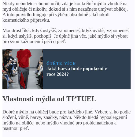
Nikdy nebudete schopni určit, zda je konkrétní mýdlo vhodné na
mytí obličeje či nikoliv, dokud si s ním nezačnete umývat obličej.
A toto pravidlo funguje při výběru absolutně jakéhokoli
kosmetického přípravku.
Moudrost říká: když uslyšíš, zapomeneš, když uvidíš, vzpomeneš
si, když uslyšíš, pochopíš. Je úplně jiná věc, jaké mýdlo si vybrat
pro svou každodenní péči o pleť.
ČTĚTE VÍCE
Jaká barva bude populární v
roce 2024?
Vlastnosti mýdla od TI’TUEL
Dobré mýdlo na obličej bude pro každého jiné. Vybere si ho podle
složení, vůně, barvy, značky, názvu. Někdo hledá hypoalergenní
mýdlo na obličej nebo mýdlo vhodné pro problematickou a
mastnou pleť.