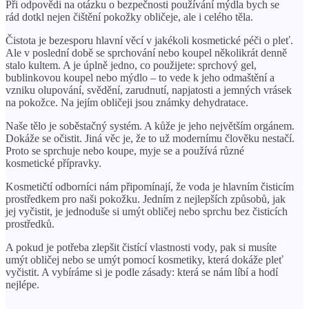
Při odpovědi na otázku o bezpečnosti používání mýdla bych se
rád dotkl nejen čištění pokožky obličeje, ale i celého těla.
Čistota je bezesporu hlavní věcí v jakékoli kosmetické péči o pleť.
Ale v poslední době se sprchování nebo koupel několikrát denně
stalo kultem. A je úplně jedno, co použijete: sprchový gel,
bublinkovou koupel nebo mýdlo – to vede k jeho odmaštění a
vzniku olupování, svědění, zarudnutí, napjatosti a jemných vrásek
na pokožce. Na jejím obličeji jsou známky dehydratace.
Naše tělo je soběstačný systém. A kůže je jeho největším orgánem.
Dokáže se očistit. Jiná věc je, že to už modernímu člověku nestačí.
Proto se sprchuje nebo koupe, myje se a používá různé
kosmetické přípravky.
Kosmetičtí odborníci nám připomínají, že voda je hlavním čisticím
prostředkem pro naši pokožku. Jedním z nejlepších způsobů, jak
jej vyčistit, je jednoduše si umýt obličej nebo sprchu bez čisticích
prostředků.
A pokud je potřeba zlepšit čistící vlastnosti vody, pak si musíte
umýt obličej nebo se umýt pomocí kosmetiky, která dokáže pleť
vyčistit. A vybíráme si je podle zásady: která se nám líbí a hodí
nejlépe.