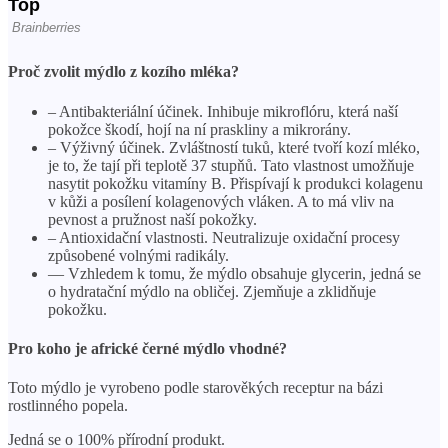
Proč zvolit mýdlo z kozího mléka?
– Antibakteriální účinek. Inhibuje mikroflóru, která naší
pokožce škodí, hojí na ní praskliny a mikrorány.
– Výživný účinek. Zvláštností tuků, které tvoří kozí mléko,
je to, že tají při teplotě 37 stupňů. Tato vlastnost umožňuje
nasytit pokožku vitamíny B. Přispívají k produkci kolagenu
v kůži a posílení kolagenových vláken. A to má vliv na
pevnost a pružnost naší pokožky.
– Antioxidační vlastnosti. Neutralizuje oxidační procesy
způsobené volnými radikály.
— Vzhledem k tomu, že mýdlo obsahuje glycerin, jedná se
o hydratační mýdlo na obličej. Zjemňuje a zklidňuje
pokožku.
Pro koho je africké černé mýdlo vhodné?
Toto mýdlo je vyrobeno podle starověkých receptur na bázi
rostlinného popela.
Jedná se o 100% přírodní produkt.