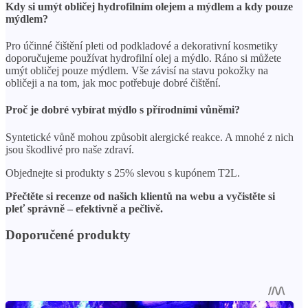
Kdy si umýt obličej hydrofilním olejem a mýdlem a kdy pouze
mýdlem?
Pro účinné čištění pleti od podkladové a dekorativní kosmetiky
doporučujeme používat hydrofilní olej a mýdlo. Ráno si můžete
umýt obličej pouze mýdlem. Vše závisí na stavu pokožky na
obličeji a na tom, jak moc potřebuje dobré čištění.
Proč je dobré vybírat mýdlo s přírodními vůněmi?
Syntetické vůně mohou způsobit alergické reakce. A mnohé z nich
jsou škodlivé pro naše zdraví.
Objednejte si produkty s 25% slevou s kupónem T2L.
Přečtěte si recenze od našich klientů na webu a vyčistěte si
pleť správně – efektivně a pečlivě.
Doporučené produkty