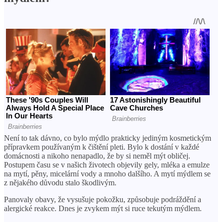
Není to tak dávno, co bylo mýdlo prakticky jediným kosmetickým
přípravkem používaným k čištění pleti. Bylo k dostání v každé
domácnosti a nikoho nenapadlo, že by si neměl mýt obličej.
Postupem času se v našich životech objevily gely, mléka a emulze
na mytí, pěny, micelární vody a mnoho dalšího. A mytí mýdlem se
z nějakého důvodu stalo škodlivým.
Panovaly obavy, že vysušuje pokožku, způsobuje podráždění a
alergické reakce. Dnes je zvykem mýt si ruce tekutým mýdlem.