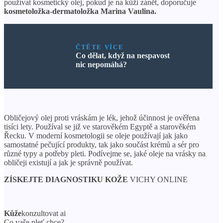
používat kosmetický olej, pokud je na kůži zánět, doporučuje
kosmetoložka-dermatoložka Marina Vaulina.
ČTĚTE VÍCE
Co dělat, když na nespavost
nic nepomáhá?
Obličejový olej proti vráskám je lék, jehož účinnost je ověřena
tisíci lety. Používal se již ve starověkém Egyptě a starověkém
Řecku. V moderní kosmetologii se oleje používají jak jako
samostatné pečující produkty, tak jako součást krémů a sér pro
různé typy a potřeby pleti. Podívejme se, jaké oleje na vrásky na
obličeji existují a jak je správně používat.
ZÍSKEJTE DIAGNOSTIKU KOŽE
VICHY ONLINE
Kůže
konzultovat ai
Co vaše pleť chce?