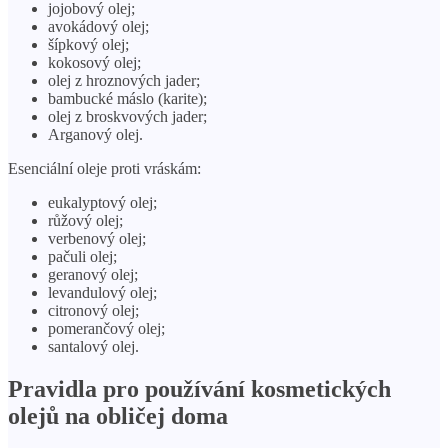
jojobový olej;
avokádový olej;
šípkový olej;
kokosový olej;
olej z hroznových jader;
bambucké máslo (karite);
olej z broskvových jader;
Arganový olej.
Esenciální oleje proti vráskám:
eukalyptový olej;
růžový olej;
verbenový olej;
pačuli olej;
geranový olej;
levandulový olej;
citronový olej;
pomerančový olej;
santalový olej.
Pravidla pro používání kosmetických
olejů na obličej doma