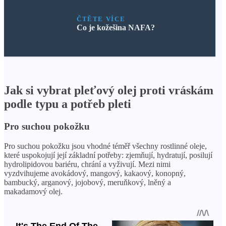
ČTĚTE VÍCE
Co je kožešina NAFA?
Jak si vybrat pleťový olej proti vráskám
podle typu a potřeb pleti
Pro suchou pokožku
Pro suchou pokožku jsou vhodné téměř všechny rostlinné oleje,
které uspokojují její základní potřeby: zjemňují, hydratují, posilují
hydrolipidovou bariéru, chrání a vyživují. Mezi nimi
vyzdvihujeme avokádový, mangový, kakaový, konopný,
bambucký, arganový, jojobový, meruňkový, lněný a
makadamový olej.