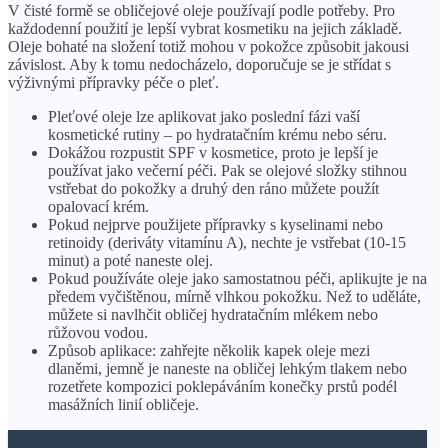
V čisté formě se obličejové oleje používají podle potřeby. Pro
každodenní použití je lepší vybrat kosmetiku na jejich základě.
Oleje bohaté na složení totiž mohou v pokožce způsobit jakousi
závislost. Aby k tomu nedocházelo, doporučuje se je střídat s
výživnými přípravky péče o pleť.
Pleťové oleje lze aplikovat jako poslední fázi vaší
kosmetické rutiny – po hydratačním krému nebo séru.
Dokážou rozpustit SPF v kosmetice, proto je lepší je
používat jako večerní péči. Pak se olejové složky stihnou
vstřebat do pokožky a druhý den ráno můžete použít
opalovací krém.
Pokud nejprve použijete přípravky s kyselinami nebo
retinoidy (deriváty vitamínu A), nechte je vstřebat (10-15
minut) a poté naneste olej.
Pokud používáte oleje jako samostatnou péči, aplikujte je na
předem vyčištěnou, mírně vlhkou pokožku. Než to uděláte,
můžete si navlhčit obličej hydratačním mlékem nebo
růžovou vodou.
Způsob aplikace: zahřejte několik kapek oleje mezi
dlaněmi, jemně je naneste na obličej lehkým tlakem nebo
rozetřete kompozici poklepáváním konečky prstů podél
masážních linií obličeje.