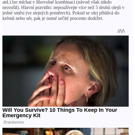
atd.) lze míchat v libovolné kombinaci (návod však nikdo
nezrušil). Hlavní pravidlo: nepoužívejte více než 5 druhů olejů v
jedné směsi (ve stejných poměrech). Pokud se olej přidává do
krémů nebo sér, pak je nutné určité procento dodržet.