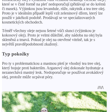
které se v čisté formě na pleť nedoporučují (přidávají se do krémů
či masek). Výjimkou jsou levandule, růže, rakytník a tea tree olej.
Proto je v ideálním případě lepší vzít zeleninový džem, který lze
použít v jakékoli podobě. Prodávají se ve specializovaných
kosmetických obchodech.
Téměř všechny oleje nejsou šetrné vůči slunci (výjimkou je
kokosový olej). Proto je velmi důležité, aby nádoba na olej byla
skleněná a tmavá. Pokud je olej na otevřené vitríně, tak je s
největší pravděpodobností zkažený.
Typ pokožky
Pro ty s problematickou a mastnou pletí je vhodný tea tree olej,
který bojuje proti bakteriím. Arganový olej dokonale hydratuje a
nezanechává mastný lesk. Nedoporučuje se používat avokádový
olej, protože může ucpávat póry.