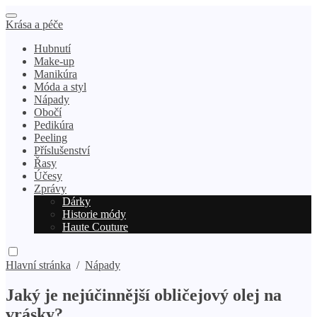
Krása a péče
Hubnutí
Make-up
Manikúra
Móda a styl
Nápady
Obočí
Pedikúra
Peeling
Příslušenství
Řasy
Účesy
Zprávy
Dárky
Historie módy
Haute Couture
Hlavní stránka
/
Nápady
Jaký je nejúčinnější obličejový olej na
vrásky?