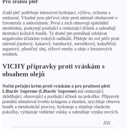
Pro zralou pleť
Zralá pleť potřebuje intenzivní hydrataci, výživu, ochranu a
omlazení. Vhodné jsou pleťové oleje proti stárnutí obohacené o
fytosteroly a antioxidanty. První z nich obnovují epiteliální
membránu, poskytují posilující a omlazující účinek a zabraňují
destrukci kožních buněk. Ty druhé jim pomáhají odolávat
negativním účinkům volných radikálů. Přidejte do své péče proti
stárnutí jojobový, kakaový, bambucký, meruňkový, kukuřičný,
arganový, pšeničný olej, rýžové otruby a oleje z hroznových
semínek.
VICHY přípravky proti vráskám s
obsahem olejů
Noční pečující krém proti vráskám a pro pružnost pleti
Liftactiv Supreme (Liftactiv Supreme)
má omlazující,
zklidňující, obnovující a posilující účinek na pokožku. Přípravek
pomáhá stimulovat tvorbu kolagenu a elastinu, urychluje obnovu
buněk a metabolické procesy, hydratuje a zlepšuje elasticitu
pokožky, vyhlazuje viditelné vrásky a zabraňuje vzniku nových.