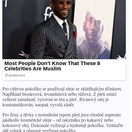
Pro citlivou pokožku se používají oleje se zklidňujícím účinkem.
Například broskvová, levandulová nebo růžová. Z pleti zmizí
veškeré zarudnutí, vyrovná se tón a pleť. Ricinový olej je
kontraindikován, naopak vyvolá zánět.
Pro ženy a dívky s normálním typem pleti jsou vhodné naprosto
jakékoliv kosmetické oleje – od rakytníku po kakaový nebo
kokosový olej. Dokonale vyživují a hydratují pokožku. Vyhlaďte
sítě vrásek a obnovte pružnost pokožky.