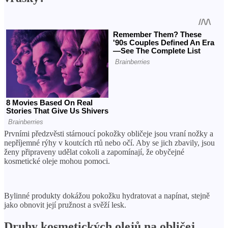
Prvními předzvěsti stárnoucí pokožky obličeje jsou vraní nožky a
nepříjemné rýhy v koutcích rtů nebo očí. Aby se jich zbavily, jsou
ženy připraveny udělat cokoli a zapomínají, že obyčejné
kosmetické oleje mohou pomoci.
Bylinné produkty dokážou pokožku hydratovat a napínat, stejně
jako obnovit její pružnost a svěží lesk.
Druhy kosmetických olejů na obličej