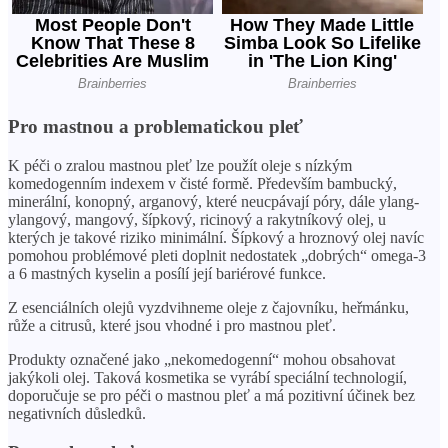
Pro mastnou a problematickou pleť
K péči o zralou mastnou pleť lze použít oleje s nízkým
komedogenním indexem v čisté formě. Především bambucký,
minerální, konopný, arganový, které neucpávají póry, dále ylang-
ylangový, mangový, šípkový, ricinový a rakytníkový olej, u
kterých je takové riziko minimální. Šípkový a hroznový olej navíc
pomohou problémové pleti doplnit nedostatek „dobrých“ omega-3
a 6 mastných kyselin a posílí její bariérové ​​funkce.
Z esenciálních olejů vyzdvihneme oleje z čajovníku, heřmánku,
růže a citrusů, které jsou vhodné i pro mastnou pleť.
Produkty označené jako „nekomedogenní“ mohou obsahovat
jakýkoli olej. Taková kosmetika se vyrábí speciální technologií,
doporučuje se pro péči o mastnou pleť a má pozitivní účinek bez
negativních důsledků.