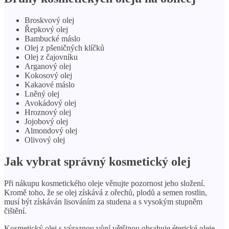
Broskvový olej
Řepkový olej
Bambucké máslo
Olej z pšeničných klíčků
Olej z čajovníku
Arganový olej
Kokosový olej
Kakaové máslo
Lněný olej
Avokádový olej
Hroznový olej
Jojobový olej
Almondový olej
Olivový olej
Jak vybrat správný kosmetický olej
Při nákupu kosmetického oleje věnujte pozornost jeho složení.
Kromě toho, že se olej získává z ořechů, plodů a semen rostlin,
musí být získáván lisováním za studena a s vysokým stupněm
čištění.
Kosmetický olej s výraznou vůní většinou obsahuje éterické oleje,