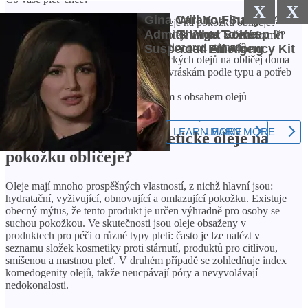
X
X
Jaký účinek mají kosmetické oleje na pokožku obličeje?
Je možné používat kosmetické oleje na pleť v čisté formě?
Jaké oleje se používají v kosmetice proti stárnutí?
Pravidla pro používání kosmetických olejů na obličej doma
Jak si vybrat pleťový olej proti vráskám podle typu a potřeb
pleti
VICHY přípravky proti vráskám s obsahem olejů
Často kladené otázky
Jaký účinek mají kosmetické oleje na
pokožku obličeje?
Oleje mají mnoho prospěšných vlastností, z nichž hlavní jsou:
hydratační, vyživující, obnovující a omlazující pokožku. Existuje
obecný mýtus, že tento produkt je určen výhradně pro osoby se
suchou pokožkou. Ve skutečnosti jsou oleje obsaženy v
produktech pro péči o různé typy pleti: často je lze nalézt v
seznamu složek kosmetiky proti stárnutí, produktů pro citlivou,
smíšenou a mastnou pleť. V druhém případě se zohledňuje index
komedogenity olejů, takže neucpávají póry a nevyvolávají
nedokonalosti.