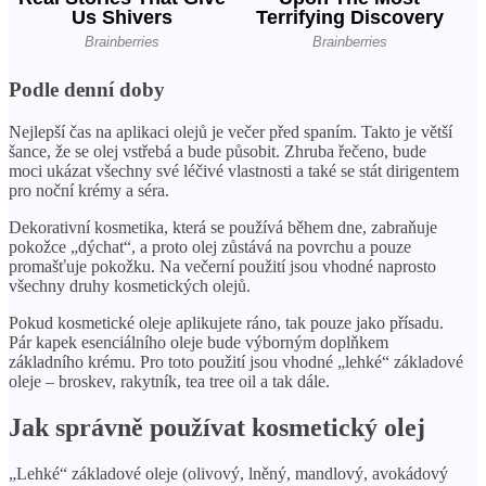
Podle denní doby
Nejlepší čas na aplikaci olejů je večer před spaním. Takto je větší
šance, že se olej vstřebá a bude působit. Zhruba řečeno, bude
moci ukázat všechny své léčivé vlastnosti a také se stát dirigentem
pro noční krémy a séra.
Dekorativní kosmetika, která se používá během dne, zabraňuje
pokožce „dýchat“, a proto olej zůstává na povrchu a pouze
promašťuje pokožku. Na večerní použití jsou vhodné naprosto
všechny druhy kosmetických olejů.
Pokud kosmetické oleje aplikujete ráno, tak pouze jako přísadu.
Pár kapek esenciálního oleje bude výborným doplňkem
základního krému. Pro toto použití jsou vhodné „lehké“ základové
oleje – broskev, rakytník, tea tree oil a tak dále.
Jak správně používat kosmetický olej
„Lehké“ základové oleje (olivový, lněný, mandlový, avokádový