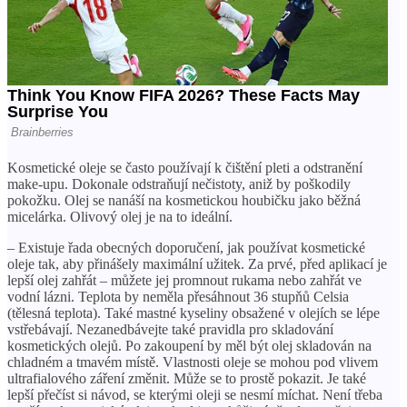
Kosmetické oleje se často používají k čištění pleti a odstranění
make-upu. Dokonale odstraňují nečistoty, aniž by poškodily
pokožku. Olej se nanáší na kosmetickou houbičku jako běžná
micelárka. Olivový olej je na to ideální.
– Existuje řada obecných doporučení, jak používat kosmetické
oleje tak, aby přinášely maximální užitek. Za prvé, před aplikací je
lepší olej zahřát – můžete jej promnout rukama nebo zahřát ve
vodní lázni. Teplota by neměla přesáhnout 36 stupňů Celsia
(tělesná teplota). Také mastné kyseliny obsažené v olejích se lépe
vstřebávají. Nezanedbávejte také pravidla pro skladování
kosmetických olejů. Po zakoupení by měl být olej skladován na
chladném a tmavém místě. Vlastnosti oleje se mohou pod vlivem
ultrafialového záření změnit. Může se to prostě pokazit. Je také
lepší přečíst si návod, se kterými oleji se nesmí míchat. Není třeba