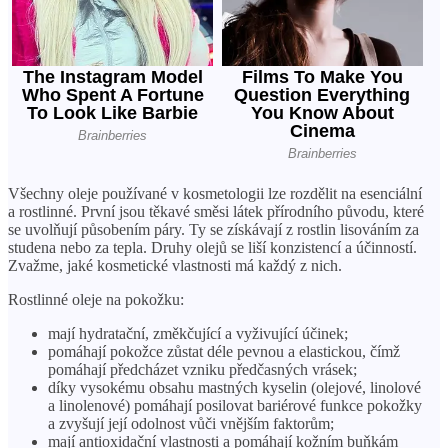
Všechny oleje používané v kosmetologii lze rozdělit na esenciální
a rostlinné. První jsou těkavé směsi látek přírodního původu, které
se uvolňují působením páry. Ty se získávají z rostlin lisováním za
studena nebo za tepla. Druhy olejů se liší konzistencí a účinností.
Zvažme, jaké kosmetické vlastnosti má každý z nich.
Rostlinné oleje na pokožku:
mají hydratační, změkčující a vyživující účinek;
pomáhají pokožce zůstat déle pevnou a elastickou, čímž
pomáhají předcházet vzniku předčasných vrásek;
díky vysokému obsahu mastných kyselin (olejové, linolové
a linolenové) pomáhají posilovat bariérové ​​funkce pokožky
a zvyšují její odolnost vůči vnějším faktorům;
mají antioxidační vlastnosti a pomáhají kožním buňkám