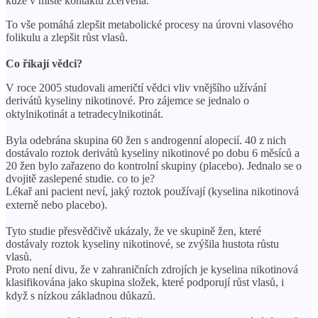
kůže v místě kontaktu zčervená.
To vše pomáhá zlepšit metabolické procesy na úrovni vlasového
folikulu a zlepšit růst vlasů.
⠀
Co říkají vědci?
V roce 2005 studovali američtí vědci vliv vnějšího užívání
derivátů kyseliny nikotinové. Pro zájemce se jednalo o
oktylnikotinát a tetradecylnikotinát. ⠀
⠀
Byla odebrána skupina 60 žen s androgenní alopecií. 40 z nich
dostávalo roztok derivátů kyseliny nikotinové po dobu 6 měsíců a
20 žen bylo zařazeno do kontrolní skupiny (placebo). Jednalo se o
dvojitě zaslepené studie. co to je?
Lékař ani pacient neví, jaký roztok používají (kyselina nikotinová
externě nebo placebo). ⠀
⠀
Tyto studie přesvědčivě ukázaly, že ve skupině žen, které
dostávaly roztok kyseliny nikotinové, se zvýšila hustota růstu
vlasů.
Proto není divu, že v zahraničních zdrojích je kyselina nikotinová
klasifikována jako skupina složek, které podporují růst vlasů, i
když s nízkou základnou důkazů. ⠀
⠀