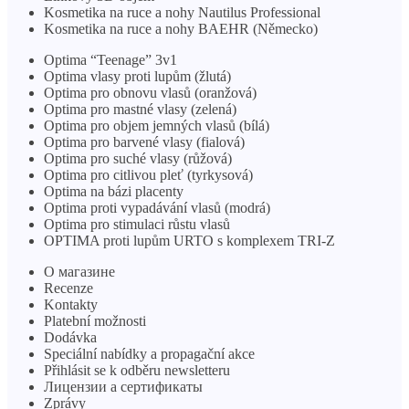
Kosmetika na ruce a nohy Nautilus Professional
Kosmetika na ruce a nohy BAEHR (Německo)
Optima “Teenage” 3v1
Optima vlasy proti lupům (žlutá)
Optima pro obnovu vlasů (oranžová)
Optima pro mastné vlasy (zelená)
Optima pro objem jemných vlasů (bílá)
Optima pro barvené vlasy (fialová)
Optima pro suché vlasy (růžová)
Optima pro citlivou pleť (tyrkysová)
Optima na bázi placenty
Optima proti vypadávání vlasů (modrá)
Optima pro stimulaci růstu vlasů
OPTIMA proti lupům URTO s komplexem TRI-Z
О магазине
Recenze
Kontakty
Platební možnosti
Dodávka
Speciální nabídky a propagační akce
Přihlásit se k odběru newsletteru
Лицензии a сертификаты
Zprávy