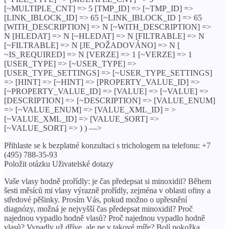
[~MULTIPLE_CNT] => 5 [TMP_ID] => [~TMP_ID] =>
[LINK_IBLOCK_ID] => 65 [~LINK_IBLOCK_ID ] => 65
[WITH_DESCRIPTION] => N [~WITH_DESCRIPTION] =>
N [HLEDAT] => N [~HLEDAT] => N [FILTRABLE] => N
[~FILTRABLE] => N [JE_POŽADOVÁNO] => N [
~IS_REQUIRED] => N [VERZE] => 1 [~VERZE] => 1
[USER_TYPE] => [~USER_TYPE] =>
[USER_TYPE_SETTINGS] => [~USER_TYPE_SETTINGS]
=> [HINT] => [~HINT] => [PROPERTY_VALUE_ID] =>
[~PROPERTY_VALUE_ID] => [VALUE] => [~VALUE] =>
[DESCRIPTION] => [~DESCRIPTION] => [VALUE_ENUM]
=> [~VALUE_ENUM] => [VALUE_XML_ID] = >
[~VALUE_XML_ID] => [VALUE_SORT] =>
[~VALUE_SORT] => ) ) —>
Přihlaste se k bezplatné konzultaci s trichologem na telefonu: +7
(495) 788-35-93
Položit otázku Uživatelské dotazy
Vaše vlasy hodně prořídly: je čas předepsat si minoxidil? Během
šesti měsíců mi vlasy výrazně prořídly, zejména v oblasti ofiny a
středové pěšinky. Prosím Vás, pokud možno o upřesnění
diagnózy, možná je nejvyšší čas předepsat minoxidil? Proč
najednou vypadlo hodně vlasů? Proč najednou vypadlo hodně
vlasů? Vypadly už dříve, ale ne v takové míře? Bolí pokožka