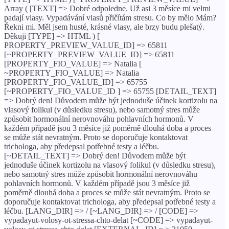
Array ( [TEXT] => Dobré odpoledne. Už asi 3 měsíce mi velmi
padají vlasy. Vypadávání vlasů přičítám stresu. Co by mělo Mám?
Řekni mi. Měl jsem husté, krásné vlasy, ale brzy budu plešatý.
Děkuji [TYPE] => HTML ) [
PROPERTY_PREVIEW_VALUE_ID] => 65811
[~PROPERTY_PREVIEW_VALUE_ID] => 65811
[PROPERTY_FIO_VALUE] => Natalia [
~PROPERTY_FIO_VALUE] => Natalia
[PROPERTY_FIO_VALUE_ID] => 65755
[~PROPERTY_FIO_VALUE_ID ] => 65755 [DETAIL_TEXT]
=> Dobrý den! Důvodem může být jednoduše účinek kortizolu na
vlasový folikul (v důsledku stresu), nebo samotný stres může
způsobit hormonální nerovnováhu pohlavních hormonů. V
každém případě jsou 3 měsíce již poměrně dlouhá doba a proces
se může stát nevratným. Proto se doporučuje kontaktovat
trichologa, aby předepsal potřebné testy a léčbu.
[~DETAIL_TEXT] => Dobrý den! Důvodem může být
jednoduše účinek kortizolu na vlasový folikul (v důsledku stresu),
nebo samotný stres může způsobit hormonální nerovnováhu
pohlavních hormonů. V každém případě jsou 3 měsíce již
poměrně dlouhá doba a proces se může stát nevratným. Proto se
doporučuje kontaktovat trichologa, aby předepsal potřebné testy a
léčbu. [LANG_DIR] => / [~LANG_DIR] => / [CODE] =>
vypadayut-volosy-ot-stressa-chto-delat [~CODE] => vypadayut-