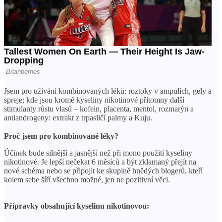
Jsem pro užívání kombinovaných léků: roztoky v ampulích, gely a
spreje; kde jsou kromě kyseliny nikotinové přítomny další
stimulanty růstu vlasů – kofein, placenta, mentol, rozmarýn a
antiandrogeny: extrakt z trpasličí palmy a Kuju.
⠀
Proč jsem pro kombinované léky?
Účinek bude silnější a jasnější než při mono použití kyseliny
nikotinové. Je lepší nečekat 6 měsíců a být zklamaný přejít na
nové schéma nebo se připojit ke skupině hnědých blogerů, kteří
kolem sebe šíří všechno možné, jen ne pozitivní věci.
⠀
Přípravky obsahující kyselinu nikotinovou: