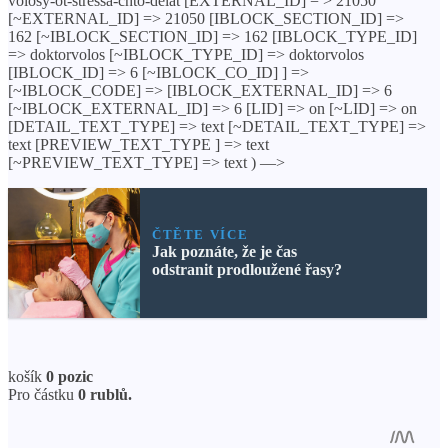
volosy-ot-stressa-chto-delat [EXTERNAL_ID] = > 21050
[~EXTERNAL_ID] => 21050 [IBLOCK_SECTION_ID] =>
162 [~IBLOCK_SECTION_ID] => 162 [IBLOCK_TYPE_ID]
=> doktorvolos [~IBLOCK_TYPE_ID] => doktorvolos
[IBLOCK_ID] => 6 [~IBLOCK_CO_ID] ] =>
[~IBLOCK_CODE] => [IBLOCK_EXTERNAL_ID] => 6
[~IBLOCK_EXTERNAL_ID] => 6 [LID] => on [~LID] => on
[DETAIL_TEXT_TYPE] => text [~DETAIL_TEXT_TYPE] =>
text [PREVIEW_TEXT_TYPE ] => text
[~PREVIEW_TEXT_TYPE] => text ) —>
ČTĚTE VÍCE
Jak poznáte, že je čas
odstranit prodloužené řasy?
košík
0 pozic
Pro částku
0 rublů.