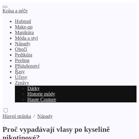
Krása a péče
Hubnutí
Make-up
Manikúra
Móda a styl
Nápady
Obočí
Pedikúra
Peeling
Příslušenství
Řasy
Účesy
Zprávy
Dárky
Historie módy
Haute Couture
Hlavní stránka
/
Nápady
Proč vypadávají vlasy po kyselině
nikotinové?