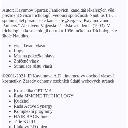
Autor: Kayumov Spartak Fanilovich, kandidát lékařských věd,
prezident Svazu trichologů, vedoucí společnosti Nautilus LLC,
spolumajitel poradenské kanceláře „Sergeev, Kayumov and
Partners.“ Absolvent Vojenské lékařské akademie (1993). V
trichologii a kosmetologii od roku 1996, učitel na Trichologické
škole Nautilus.
vypadávání vlasů
Lupy
Mastná pokožka hlavy
Zničené vlasy
Stimulace růstu vlasů
©2001-2021, IP Kayumova A.D., internetový obchod vlasové
kosmetiky. Zásady ochrany osobních údajů webových stránek
Kosmetika OPTIMA
Řada SIMONE TRICHOLOGY
Kudzitol
Řada Active Synergy
Komplexní programy
HAIR BACK linie
série KUJU
Linkový 3D objem