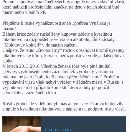
Pokud se podíváte na téměř všechny ampule na vypadávání vlasů,
které nabízejí profesionální značky, najdete v jejich složení buď
niacin nebo vitamín PP.
⠀
Přejděme k ruské vynalézavosti aneb „potřeba vynálezu je
mazaná“. ⠀
Během krize začaly ruské ženy kupovat tablety s kyselinou
nikotinovou a rozpouštět je ve vodě a alkoholu, čímž získaly
„Molotovův koktejl“ v domácím stáčení. ⠀
Chápete, že tento „životodárný“ roztok obsahoval kromě kyseliny
nikotinové také křídu, která se nerozpouští ve vodě, a další plniva
tablet.
V letech 2013-2016 Všechna ženská fóra byla plná titulků:
„Dívky, vyzkoušejte tento zázračný lék vyrobený vlastníma
rukama, ne jako lékaři, kteří chytají přemrštěné ceny.“ Problém
vypadávání vlasů však nebyl vyřešen v žádném městě v Rusku, s
výjimkou nárůstu případů kontaktní dermatitidy po použití
„domácího“ zázračného léku.
⠀
Ruští výrobci ale viděli pohyb mas a nyní se v lékárnách objevily
ampule s kyselinou nikotinovou s nápisem na podporu růstu vlasů.
ČTĚTE VÍCE