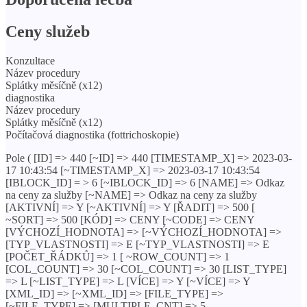
Ceny služeb
Konzultace
Název procedury
Splátky měsíčně (x12)
diagnostika
Název procedury
Splátky měsíčně (x12)
Počítačová diagnostika (fottrichoskopie)
Pole ( [ID] => 440 [~ID] => 440 [TIMESTAMP_X] => 2023-03-
17 10:43:54 [~TIMESTAMP_X] => 2023-03-17 10:43:54
[IBLOCK_ID] = > 6 [~IBLOCK_ID] => 6 [NAME] => Odkaz
na ceny za služby [~NAME] => Odkaz na ceny za služby
[AKTIVNÍ] => Y [~AKTIVNÍ] => Y [ŘADIT] => 500 [
~SORT] => 500 [KÓD] => CENY [~CODE] => CENY
[VÝCHOZÍ_HODNOTA] => [~VÝCHOZÍ_HODNOTA] =>
[TYP_VLASTNOSTI] => E [~TYP_VLASTNOSTI] => E
[POČET_ŘÁDKŮ] => 1 [ ~ROW_COUNT] => 1
[COL_COUNT] => 30 [~COL_COUNT] => 30 [LIST_TYPE]
=> L [~LIST_TYPE] => L [VÍCE] => Y [~VÍCE] => Y
[XML_ID] => [~XML_ID] => [FILE_TYPE] =>
[~FILE_TYPE] => [MULTIPLE_CNT] => 5