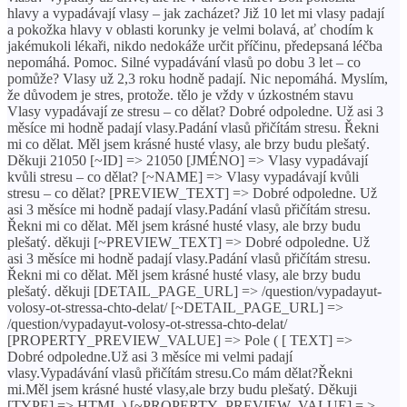
hlavy a vypadávají vlasy – jak zacházet? Již 10 let mi vlasy padají
a pokožka hlavy v oblasti korunky je velmi bolavá, ať chodím k
jakémukoli lékaři, nikdo nedokáže určit příčinu, předepsaná léčba
nepomáhá. Pomoc. Silné vypadávání vlasů po dobu 3 let – co
pomůže? Vlasy už 2,3 roku hodně padají. Nic nepomáhá. Myslím,
že důvodem je stres, protože. tělo je vždy v úzkostném stavu
Vlasy vypadávají ze stresu – co dělat? Dobré odpoledne. Už asi 3
měsíce mi hodně padají vlasy.Padání vlasů přičítám stresu. Řekni
mi co dělat. Měl jsem krásné husté vlasy, ale brzy budu plešatý.
Děkuji 21050 [~ID] => 21050 [JMÉNO] => Vlasy vypadávají
kvůli stresu – co dělat? [~NAME] => Vlasy vypadávají kvůli
stresu – co dělat? [PREVIEW_TEXT] => Dobré odpoledne. Už
asi 3 měsíce mi hodně padají vlasy.Padání vlasů přičítám stresu.
Řekni mi co dělat. Měl jsem krásné husté vlasy, ale brzy budu
plešatý. děkuji [~PREVIEW_TEXT] => Dobré odpoledne. Už
asi 3 měsíce mi hodně padají vlasy.Padání vlasů přičítám stresu.
Řekni mi co dělat. Měl jsem krásné husté vlasy, ale brzy budu
plešatý. děkuji [DETAIL_PAGE_URL] => /question/vypadayut-
volosy-ot-stressa-chto-delat/ [~DETAIL_PAGE_URL] =>
/question/vypadayut-volosy-ot-stressa-chto-delat/
[PROPERTY_PREVIEW_VALUE] => Pole ( [ TEXT] =>
Dobré odpoledne.Už asi 3 měsíce mi velmi padají
vlasy.Vypadávání vlasů přičítám stresu.Co mám dělat?Řekni
mi.Měl jsem krásné husté vlasy,ale brzy budu plešatý. Děkuji
[TYPE] => HTML ) [~PROPERTY_PREVIEW_VALUE] = >