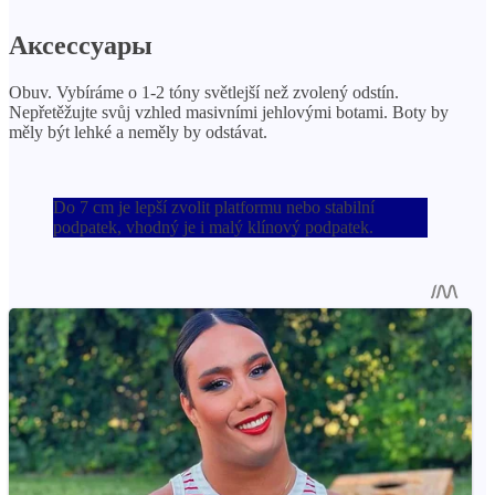
Аксессуары
Obuv. Vybíráme o 1-2 tóny světlejší než zvolený odstín.
Nepřetěžujte svůj vzhled masivními jehlovými botami. Boty by
měly být lehké a neměly by odstávat.
Do 7 cm je lepší zvolit platformu nebo stabilní
podpatek, vhodný je i malý klínový podpatek.