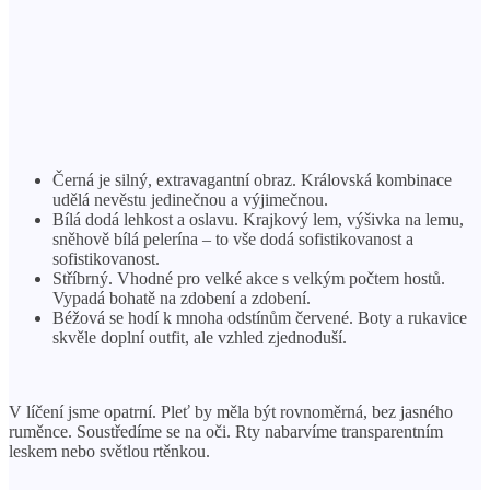
Černá je silný, extravagantní obraz. Královská kombinace
udělá nevěstu jedinečnou a výjimečnou.
Bílá dodá lehkost a oslavu. Krajkový lem, výšivka na lemu,
sněhově bílá pelerína – to vše dodá sofistikovanost a
sofistikovanost.
Stříbrný. Vhodné pro velké akce s velkým počtem hostů.
Vypadá bohatě na zdobení a zdobení.
Béžová se hodí k mnoha odstínům červené. Boty a rukavice
skvěle doplní outfit, ale vzhled zjednoduší.
V líčení jsme opatrní. Pleť by měla být rovnoměrná, bez jasného
ruměnce. Soustředíme se na oči. Rty nabarvíme transparentním
leskem nebo světlou rtěnkou.