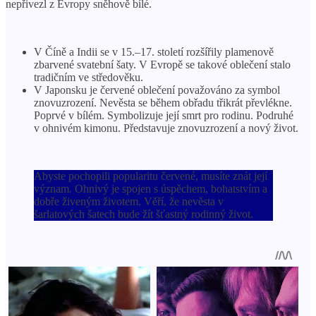
nepřivezl z Evropy sněhově bílé.
V Číně a Indii se v 15.–17. století rozšířily plamenově
zbarvené svatební šaty. V Evropě se takové oblečení stalo
tradičním ve středověku.
V Japonsku je červené oblečení považováno za symbol
znovuzrození. Nevěsta se během obřadu třikrát převlékne.
Poprvé v bílém. Symbolizuje její smrt pro rodinu. Podruhé
v ohnivém kimonu. Představuje znovuzrození a nový život.
Abyste pochopili popularitu červené, musíte znát její
význam. Ohnivý je spojen s úspěchem, bohatstvím a
dobře živeným životem. Věří, že nevěsta v
šarlatových šatech bude žít šťastný rodinný život.