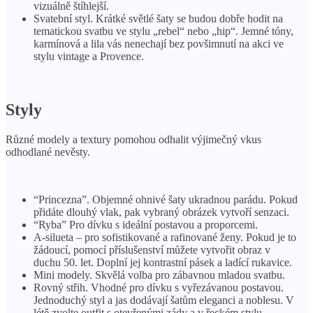
vizuálně štíhlejší.
Svatební styl. Krátké světlé šaty se budou dobře hodit na
tematickou svatbu ve stylu „rebel“ nebo „hip“. Jemné tóny,
karmínová a lila vás nenechají bez povšimnutí na akci ve
stylu vintage a Provence.
Styly
Různé modely a textury pomohou odhalit výjimečný vkus
odhodlané nevěsty.
“Princezna”. Objemné ohnivé šaty ukradnou parádu. Pokud
přidáte dlouhý vlak, pak vybraný obrázek vytvoří senzaci.
“Ryba” Pro dívku s ideální postavou a proporcemi.
A-silueta – pro sofistikované a rafinované ženy. Pokud je to
žádoucí, pomocí příslušenství můžete vytvořit obraz v
duchu 50. let. Doplní jej kontrastní pásek a ladící rukavice.
Mini modely. Skvělá volba pro zábavnou mladou svatbu.
Rovný střih. Vhodné pro dívku s vyřezávanou postavou.
Jednoduchý styl a jas dodávají šatům eleganci a noblesu. V
létě zvolte outfit s otevřenými zády a v řeckém stylu.