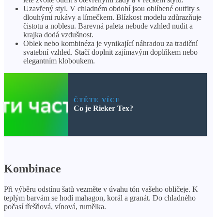
Uzavřený styl. V chladném období jsou oblíbené outfity s
dlouhými rukávy a límečkem. Blízkost modelu zdůrazňuje
čistotu a noblesu. Barevná paleta nebude vzhled nudit a
krajka dodá vzdušnost.
Oblek nebo kombinéza je vynikající náhradou za tradiční
svatební vzhled. Stačí doplnit zajímavým doplňkem nebo
elegantním kloboukem.
ČTĚTE VÍCE
Co je Rieker Tex?
Kombinace
Při výběru odstínu šatů vezměte v úvahu tón vašeho obličeje. K
teplým barvám se hodí mahagon, korál a granát. Do chladného
počasí třešňová, vínová, rumělka.