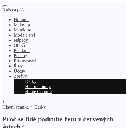
Krása a péče
Hubnutí
Make-up
Manikúra
Móda a styl
Nápady
Obočí
Pedikúra
Peeling
Příslušenství
Řasy
Účesy
Zprávy
Dárky
Historie módy
Haute Couture
Hlavní stránka
/
Dárky
Proč se lidé podruhé žení v červených
šatech?