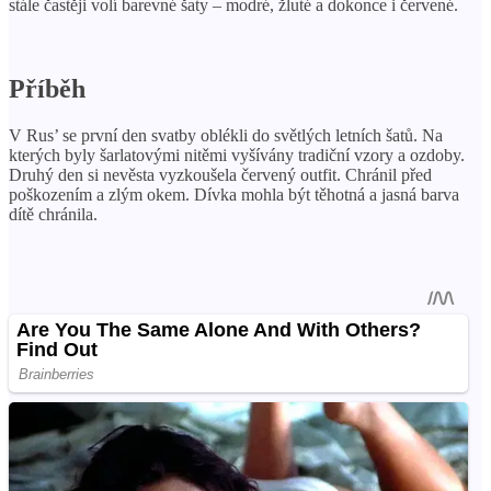
stále častěji volí barevné šaty – modré, žluté a dokonce i červené.
Příběh
V Rus’ se první den svatby oblékli do světlých letních šatů. Na
kterých byly šarlatovými nitěmi vyšívány tradiční vzory a ozdoby.
Druhý den si nevěsta vyzkoušela červený outfit. Chránil před
poškozením a zlým okem. Dívka mohla být těhotná a jasná barva
dítě chránila.