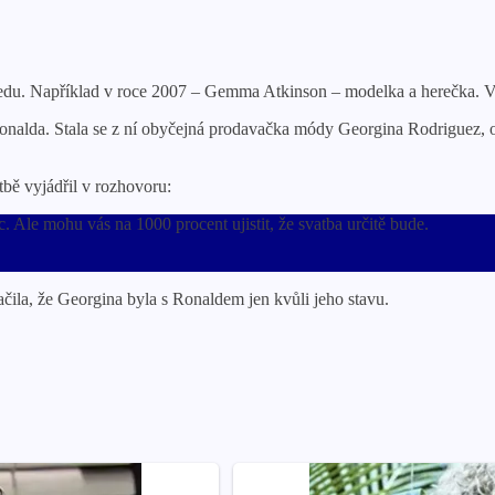
du. Například v roce 2007 – Gemma Atkinson – modelka a herečka. V
onalda. Stala se z ní obyčejná prodavačka módy Georgina Rodriguez, o k
tbě vyjádřil v rozhovoru:
 Ale mohu vás na 1000 procent ujistit, že svatba určitě bude.
čila, že Georgina byla s Ronaldem jen kvůli jeho stavu.