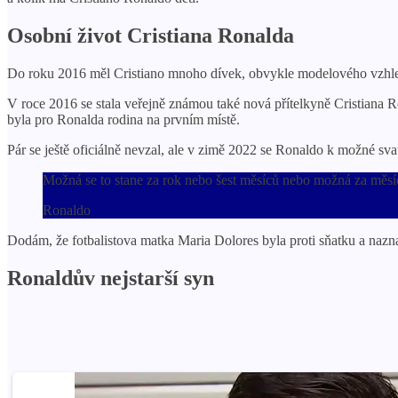
Osobní život Cristiana Ronalda
Do roku 2016 měl Cristiano mnoho dívek, obvykle modelového vzhle
V roce 2016 se stala veřejně známou také nová přítelkyně Cristiana R
byla pro Ronalda rodina na prvním místě.
Pár se ještě oficiálně nevzal, ale v zimě 2022 se Ronaldo k možné sva
Možná se to stane za rok nebo šest měsíců nebo možná za měsíc.
Ronaldo
Dodám, že fotbalistova matka Maria Dolores byla proti sňatku a nazna
Ronaldův nejstarší syn