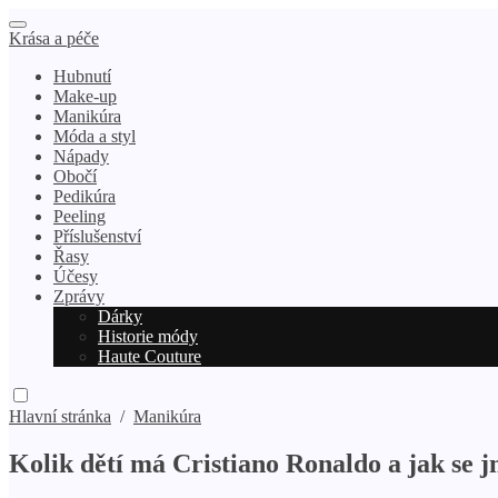
Krása a péče
Hubnutí
Make-up
Manikúra
Móda a styl
Nápady
Obočí
Pedikúra
Peeling
Příslušenství
Řasy
Účesy
Zprávy
Dárky
Historie módy
Haute Couture
Hlavní stránka
/
Manikúra
Kolik dětí má Cristiano Ronaldo a jak se 