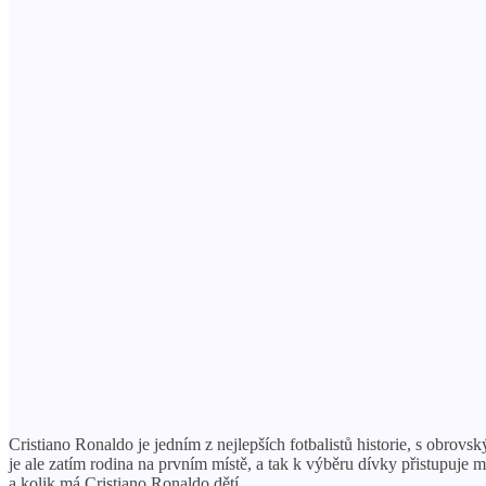
Cristiano Ronaldo je jedním z nejlepších fotbalistů historie, s obr
je ale zatím rodina na prvním místě, a tak k výběru dívky přistupuje
a kolik má Cristiano Ronaldo dětí.