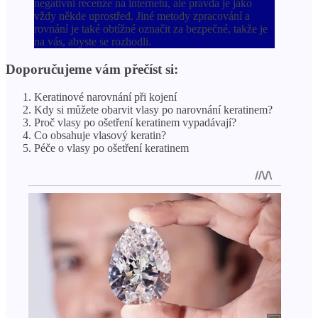
negativní recenze na internetu, ale pravda je jako
vždy někde uprostřed. Jiné metody zpracování a
rovnání je také obtížné označit za bezpečné, takže je
na vás, abyste se rozhodli.
Doporučujeme vám přečíst si:
Keratinové narovnání při kojení
Kdy si můžete obarvit vlasy po narovnání keratinem?
Proč vlasy po ošetření keratinem vypadávají?
Co obsahuje vlasový keratin?
Péče o vlasy po ošetření keratinem