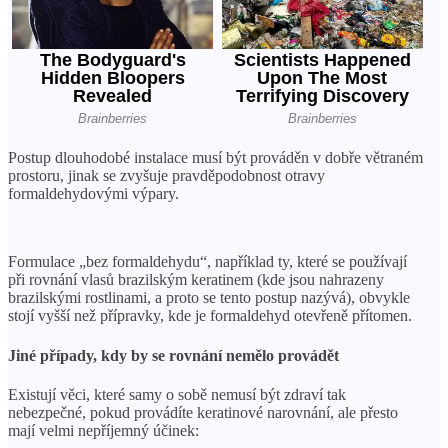
Postup dlouhodobé instalace musí být prováděn v dobře větraném
prostoru, jinak se zvyšuje pravděpodobnost otravy
formaldehydovými výpary.
Formulace „bez formaldehydu“, například ty, které se používají
při rovnání vlasů brazilským keratinem (kde jsou nahrazeny
brazilskými rostlinami, a proto se tento postup nazývá), obvykle
stojí vyšší než přípravky, kde je formaldehyd otevřeně přítomen.
Jiné případy, kdy by se rovnání nemělo provádět
Existují věci, které samy o sobě nemusí být zdraví tak
nebezpečné, pokud provádíte keratinové narovnání, ale přesto
mají velmi nepříjemný účinek: