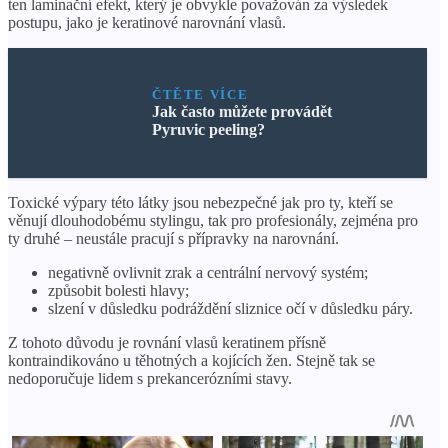
ten laminační efekt, který je obvykle považován za výsledek
postupu, jako je keratinové narovnání vlasů.
ČTĚTE VÍCE
Jak často můžete provádět
Pyruvic peeling?
Toxické výpary této látky jsou nebezpečné jak pro ty, kteří se
věnují dlouhodobému stylingu, tak pro profesionály, zejména pro
ty druhé – neustále pracují s přípravky na narovnání.
negativně ovlivnit zrak a centrální nervový systém;
způsobit bolesti hlavy;
slzení v důsledku podráždění sliznice očí v důsledku páry.
Z tohoto důvodu je rovnání vlasů keratinem přísně
kontraindikováno u těhotných a kojících žen. Stejně tak se
nedoporučuje lidem s prekancerózními stavy.