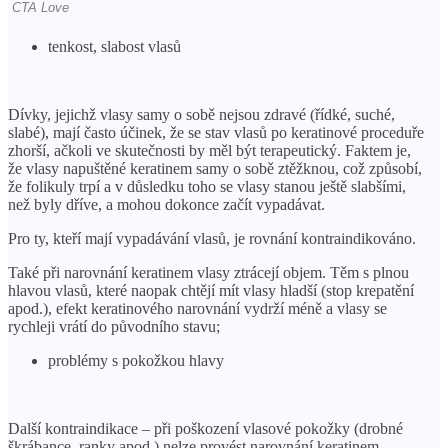
tenkost, slabost vlasů
Dívky, jejichž vlasy samy o sobě nejsou zdravé (řídké, suché,
slabé), mají často účinek, že se stav vlasů po keratinové proceduře
zhorší, ačkoli ve skutečnosti by měl být terapeutický. Faktem je,
že vlasy napuštěné keratinem samy o sobě ztěžknou, což způsobí,
že folikuly trpí a v důsledku toho se vlasy stanou ještě slabšími,
než byly dříve, a mohou dokonce začít vypadávat.
Pro ty, kteří mají vypadávání vlasů, je rovnání kontraindikováno.
Také při narovnání keratinem vlasy ztrácejí objem. Těm s plnou
hlavou vlasů, které naopak chtějí mít vlasy hladší (stop krepatění
apod.), efekt keratinového narovnání vydrží méně a vlasy se
rychleji vrátí do původního stavu;
problémy s pokožkou hlavy
Další kontraindikace – při poškození vlasové pokožky (drobné
škrábance, ranky apod.) nelze provést narovnání keratinem.