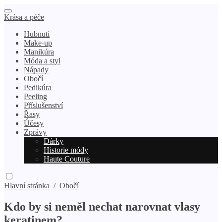
Krása a péče
Hubnutí
Make-up
Manikúra
Móda a styl
Nápady
Obočí
Pedikúra
Peeling
Příslušenství
Řasy
Účesy
Zprávy
Dárky
Historie módy
Haute Couture
Hlavní stránka
/
Obočí
Kdo by si neměl nechat narovnat vlasy
keratinem?