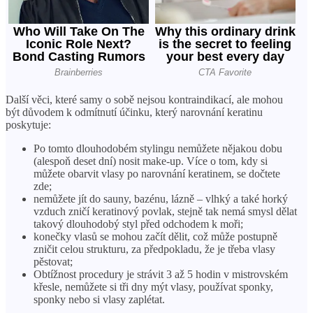
Další věci, které samy o sobě nejsou kontraindikací, ale mohou
být důvodem k odmítnutí účinku, který narovnání keratinu
poskytuje:
Po tomto dlouhodobém stylingu nemůžete nějakou dobu
(alespoň deset dní) nosit make-up. Více o tom, kdy si
můžete obarvit vlasy po narovnání keratinem, se dočtete
zde;
nemůžete jít do sauny, bazénu, lázně – vlhký a také horký
vzduch zničí keratinový povlak, stejně tak nemá smysl dělat
takový dlouhodobý styl před odchodem k moři;
konečky vlasů se mohou začít dělit, což může postupně
zničit celou strukturu, za předpokladu, že je třeba vlasy
pěstovat;
Obtížnost procedury je strávit 3 až 5 hodin v mistrovském
křesle, nemůžete si tři dny mýt vlasy, používat sponky,
sponky nebo si vlasy zaplétat.