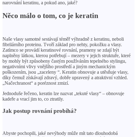
narovnání keratinu, a pokud ano, jaké?
Něco málo o tom, co je keratin
Naše vlasy samotné sestávají téměř výhradně z keratinu, neboli
fibrilárního proteinu. Tvoří základ pro nehty, pokožku a vlasy.
Zatímco se provádí keratinové rovnání, prameny se zdají být
naplněny látkou, kterou potřebují – mezery v jejich struktuře, které
by mohly být způsobeny častým používáním tepelného stylingu,
negativními vlivy vnějšího prostředí a jiným mechanickým
poškozením, jsou „zaceleny “. Keratin obnovuje a utěsňuje vlasy,
díky čemuž získávají zdravý, dobře upravený a atraktivní vzhled.
„Načechranost“ a poréznost zmizí.
Jednoduše řečeno, keratin lze nazvat „tekuté vlasy“ – obnovuje
kadeře a vrací jim to, co ztratily.
Jak postup rovnání probíhá?
Abyste pochopili, jaké nevýhody může mít tato dlouhodobá