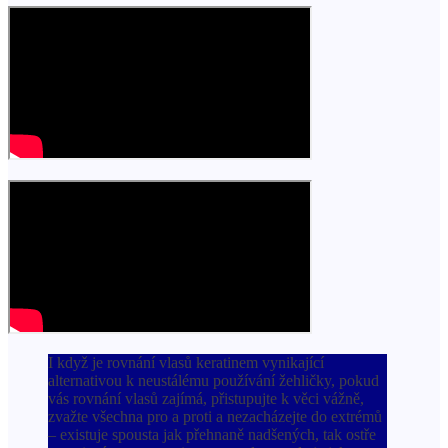
I když je rovnání vlasů keratinem vynikající
alternativou k neustálému používání žehličky, pokud
vás rovnání vlasů zajímá, přistupujte k věci vážně,
zvažte všechna pro a proti a nezacházejte do extrémů
– existuje spousta jak přehnaně nadšených, tak ostře