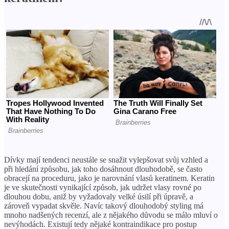
Dívky mají tendenci neustále se snažit vylepšovat svůj vzhled a
při hledání způsobu, jak toho dosáhnout dlouhodobě, se často
obracejí na proceduru, jako je narovnání vlasů keratinem. Keratin
je ve skutečnosti vynikající způsob, jak udržet vlasy rovné po
dlouhou dobu, aniž by vyžadovaly velké úsilí při úpravě, a
zároveň vypadat skvěle. Navíc takový dlouhodobý styling má
mnoho nadšených recenzí, ale z nějakého důvodu se málo mluví o
nevýhodách. Existují tedy nějaké kontraindikace pro postup