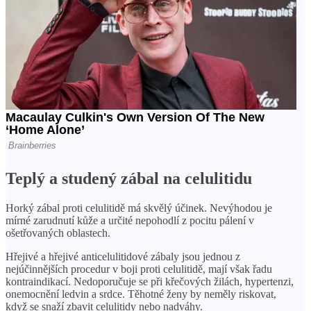
Teplý a studený zábal na celulitidu
Horký zábal proti celulitidě má skvělý účinek. Nevýhodou je
mírné zarudnutí kůže a určité nepohodlí z pocitu pálení v
ošetřovaných oblastech.
Hřejivé a hřejivé anticelulitidové zábaly jsou jednou z
nejúčinnějších procedur v boji proti celulitidě, mají však řadu
kontraindikací. Nedoporučuje se při křečových žilách, hypertenzi,
onemocnění ledvin a srdce. Těhotné ženy by neměly riskovat,
když se snaží zbavit celulitidy nebo nadváhy.