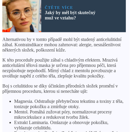
ČTĚTE VÍCE
Jaký by měl být skutečný
muž ve vztahu?
Alternativou by v tomto případě mohl být studený anticelulitidní
zábal. Kontraindikace mohou zahrnovat: alergie, nesnášenlivost
některých složek, poškození kůže.
K této proceduře použijte zábal s chladivým efektem. Mrazivá
anticelulární tělová maska ​​je určena pro příjemnou péči, která
nezpůsobuje nepohodlí. Mírný chlad z mentolu povzbuzuje a
uvolňuje napětí z celého těla, zlepšuje kvalitu pokožky.
Boj s celulitidou se díky účinkům přírodních složek promění v
příjemnou proceduru, kterou si nenecháte ujít:
Magnesia. Odstraňuje přebytečnou tekutinu a toxiny z těla,
tonizuje pokožku a zmírňuje otoky.
Mentol. Pomáhá zužovat póry, normalizovat procesy
mikrocirkulace a redukovat tvorbu žilek.
Extrakt Laminaria. Omlazuje a obnovuje pokožku,
vyhlazuje celulitidu.