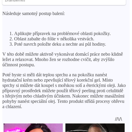
Následuje samotný postup balení:
Aplikujte přípravek na problémové oblasti pokožky.
Oblast zabalte do fólie v několika vrstvách.
Poté navrch položte deku a nechte asi půl hodiny.
V této době můžete aktivně vykonávat domácí práce nebo klidně
ležet a relaxovat. Mnoho žen se rozhodne cvičit, aby zvýšilo
účinnost postupu.
Poté byste si měli dát teplou sprchu a na pokožku nanést
hydratační krém nebo zpevňující tělový korekční gel. Místo
sprchy si můžete dát koupel s mořskou solí a éterickými oleji. Jako
přípravný prostředek můžete použít tělový peeling proti celulitidě
s hřejivým nebo chladivým účinkem. Nakonec můžete masážními
pohyby nanést speciální olej. Tento produkt střídá procesy ohřevu
a chlazení.