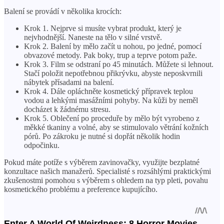
Balení se provádí v několika krocích:
Krok 1. Nejprve si musíte vybrat produkt, který je
nejvhodnější. Naneste na tělo v silné vrstvě.
Krok 2. Balení by mělo začít u nohou, po jedné, pomocí
obvazové metody. Pak boky, trup a teprve potom paže.
Krok 3. Film se odstraní po 45 minutách. Můžete si lehnout.
Stačí položit nepotřebnou přikrývku, abyste neposkvrnili
nábytek přísadami na balení.
Krok 4. Dále opláchněte kosmetický přípravek teplou
vodou a lehkými masážními pohyby. Na kůži by neměl
docházet k žádnému stresu.
Krok 5. Oblečení po proceduře by mělo být vyrobeno z
měkké tkaniny a volné, aby se stimulovalo větrání kožních
pórů. Po zákroku je nutné si dopřát několik hodin
odpočinku.
Pokud máte potíže s výběrem zavinovačky, využijte bezplatné
konzultace našich manažerů. Specialisté s rozsáhlými praktickými
zkušenostmi pomohou s výběrem s ohledem na typ pleti, povahu
kosmetického problému a preference kupujícího.