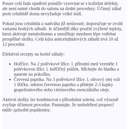
Pouze celá řada opatření pomůže vyrovnat se s kožními defekty,
ale není nutné chodit do salonu na drahé procedury. Účinný zábal
proti celulitidě doma nevyžaduje velké úsilí.
Pokud jsou celulitida a nadváha již neúnosné, doporučuje se zvolit
variantu horkých zábalů. Je účinnější díky použití zvýšené teploty,
která aktivuje metabolismus a umožňuje mnohem lépe vstřebat
prospěšné složky. Celá kúra anticelulitidových zábalů trvá 10 až
12 procedur.
Efektivní recepty na horké zábaly:
Hořčice. Na 2 polévkové lžíce. l. přírodní med vezměte 1
polévkovou lžíci. l. hořčičný prášek. Míchejte do hladka a
naneste na pokožku.
Červená paprika. Na 3 polévkové lžíce. l. olivový olej vzít
1 lžičku. mletou červenou papriku a přidejte 2-3 kapky
grapefruitového nebo citrónového esenciálního oleje.
Aktivní složky lze kombinovat s přírodními solemi, což výrazně
zvyšuje účinnost procedur. Pamatujte, že nedodržení proporcí
může způsobit popáleniny.