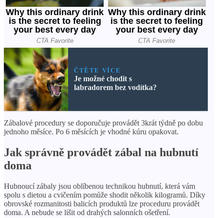
ČTĚTE VÍCE
Je možné chodit s
labradorem bez vodítka?
Zábalové procedury se doporučuje provádět 3krát týdně po dobu
jednoho měsíce. Po 6 měsících je vhodné kúru opakovat.
Jak správně provádět zábal na hubnutí
doma
Hubnoucí zábaly jsou oblíbenou technikou hubnutí, která vám
spolu s dietou a cvičením pomůže shodit několik kilogramů. Díky
obrovské rozmanitosti balicích produktů lze proceduru provádět
doma. A nebude se lišit od drahých salonních ošetření.