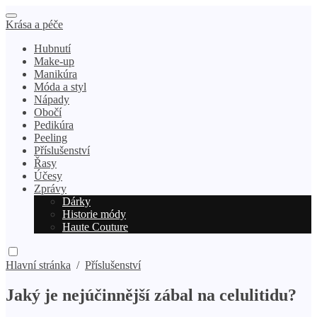
Krása a péče
Hubnutí
Make-up
Manikúra
Móda a styl
Nápady
Obočí
Pedikúra
Peeling
Příslušenství
Řasy
Účesy
Zprávy
Dárky
Historie módy
Haute Couture
Hlavní stránka
/
Příslušenství
Jaký je nejúčinnější zábal na celulitidu?