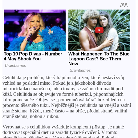
Celulitida je problém, který trápí mnoho žen, které nestaví svůj
vzhled na poslední místo. Pokud je z jakéhokoli důvodu
mikrocirkulace narušena, tuk a toxiny se začnou hromadit pod
kůží. Celulitida se objevuje ve formě tuberkul, připomínajících
kůru pomeranče. Objeví se „pomerančová kůra“ bez ohledu na
procento tělesného tuku. Nejběžnější je celulitida na vnější a zadní
straně stehna, hýždí, méně často – na břiše, přední straně, vnitřní
straně stehna, nohou a rukou.
Vyrovnat se s celulitidou vyžaduje komplexní přístup. Je nutné
dodržovat speciální dietu a zařadit fyzické cvičení. V tomto
případě jsou užitečné masáže a zdravý životní styl. Pokud si