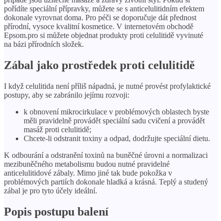
pořídíte speciální přípravky, můžete se s anticelulitidním efektem
dokonale vyrovnat doma. Pro péči se doporučuje dát přednost
přírodní, vysoce kvalitní kosmetice. V internetovém obchodě
Epsom.pro si můžete objednat produkty proti celulitidě vyvinuté
na bázi přírodních složek.
Zábal jako prostředek proti celulitidě
I když celulitida není příliš nápadná, je nutné provést profylaktické
postupy, aby se zabránilo jejímu rozvoji:
k obnovení mikrocirkulace v problémových oblastech byste
měli pravidelně provádět speciální sadu cvičení a provádět
masáž proti celulitidě;
Chcete-li odstranit toxiny a odpad, dodržujte speciální dietu.
K odbourání a odstranění toxinů na buněčné úrovni a normalizaci
mezibuněčného metabolismu budou nutné pravidelné
anticelulitidové zábaly. Mimo jiné tak bude pokožka v
problémových partiích dokonale hladká a krásná. Teplý a studený
zábal je pro tyto účely ideální.
Popis postupu balení