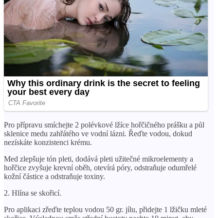
Pro přípravu smíchejte 2 polévkové lžíce hořčičného prášku a půl
sklenice medu zahřátého ve vodní lázni. Řeďte vodou, dokud
nezískáte konzistenci krému.
Med zlepšuje tón pleti, dodává pleti užitečné mikroelementy a
hořčice zvyšuje krevní oběh, otevírá póry, odstraňuje odumřelé
kožní částice a odstraňuje toxiny.
2. Hlína se skořicí.
Pro aplikaci zřeďte teplou vodou 50 gr. jílu, přidejte 1 lžičku mleté