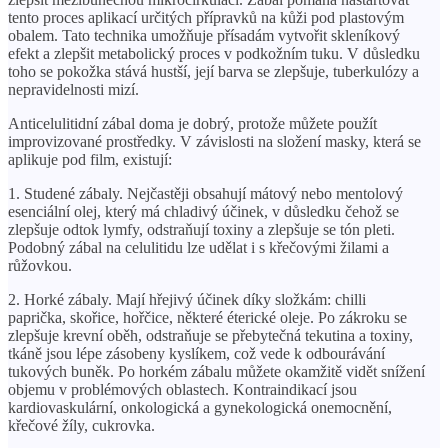
tento proces aplikací určitých přípravků na kůži pod plastovým
obalem. Tato technika umožňuje přísadám vytvořit skleníkový
efekt a zlepšit metabolický proces v podkožním tuku. V důsledku
toho se pokožka stává hustší, její barva se zlepšuje, tuberkulózy a
nepravidelnosti mizí.
Anticelulitidní zábal doma je dobrý, protože můžete použít
improvizované prostředky. V závislosti na složení masky, která se
aplikuje pod film, existují:
1. Studené zábaly. Nejčastěji obsahují mátový nebo mentolový
esenciální olej, který má chladivý účinek, v důsledku čehož se
zlepšuje odtok lymfy, odstraňují toxiny a zlepšuje se tón pleti.
Podobný zábal na celulitidu lze udělat i s křečovými žilami a
růžovkou.
2. Horké zábaly. Mají hřejivý účinek díky složkám: chilli
paprička, skořice, hořčice, některé éterické oleje. Po zákroku se
zlepšuje krevní oběh, odstraňuje se přebytečná tekutina a toxiny,
tkáně jsou lépe zásobeny kyslíkem, což vede k odbourávání
tukových buněk. Po horkém zábalu můžete okamžitě vidět snížení
objemu v problémových oblastech. Kontraindikací jsou
kardiovaskulární, onkologická a gynekologická onemocnění,
křečové žíly, cukrovka.