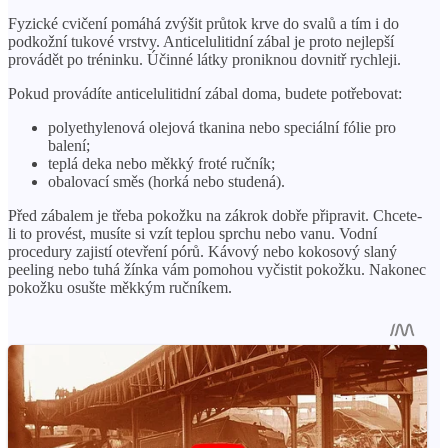
Fyzické cvičení pomáhá zvýšit průtok krve do svalů a tím i do
podkožní tukové vrstvy. Anticelulitidní zábal je proto nejlepší
provádět po tréninku. Účinné látky proniknou dovnitř rychleji.
Pokud provádíte anticelulitidní zábal doma, budete potřebovat:
polyethylenová olejová tkanina nebo speciální fólie pro
balení;
teplá deka nebo měkký froté ručník;
obalovací směs (horká nebo studená).
Před zábalem je třeba pokožku na zákrok dobře připravit. Chcete-
li to provést, musíte si vzít teplou sprchu nebo vanu. Vodní
procedury zajistí otevření pórů. Kávový nebo kokosový slaný
peeling nebo tuhá žínka vám pomohou vyčistit pokožku. Nakonec
pokožku osušte měkkým ručníkem.