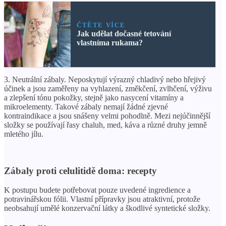
ČTĚTE VÍCE
Jak udělat dočasné tetování
vlastníma rukama?
3. Neutrální zábaly. Neposkytují výrazný chladivý nebo hřejivý
účinek a jsou zaměřeny na vyhlazení, změkčení, zvlhčení, výživu
a zlepšení tónu pokožky, stejně jako nasycení vitamíny a
mikroelementy. Takové zábaly nemají žádné zjevné
kontraindikace a jsou snášeny velmi pohodlně. Mezi nejúčinnější
složky se používají řasy chaluh, med, káva a různé druhy jemně
mletého jílu.
Zábaly proti celulitidě doma: recepty
K postupu budete potřebovat pouze uvedené ingredience a
potravinářskou fólii. Vlastní přípravky jsou atraktivní, protože
neobsahují umělé konzervační látky a škodlivé syntetické složky.