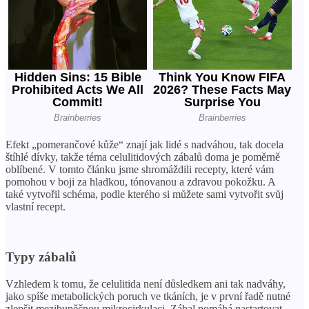
Efekt „pomerančové kůže“ znají jak lidé s nadváhou, tak docela
štíhlé dívky, takže téma celulitidových zábalů doma je poměrně
oblíbené. V tomto článku jsme shromáždili recepty, které vám
pomohou v boji za hladkou, tónovanou a zdravou pokožku. A
také vytvořil schéma, podle kterého si můžete sami vytvořit svůj
vlastní recept.
Typy zábalů
Vzhledem k tomu, že celulitida není důsledkem ani tak nadváhy,
jako spíše metabolických poruch ve tkáních, je v první řadě nutné
zlepšit mezibuněčnou mikrocirkulaci. Zábal pomáhá nastartovat