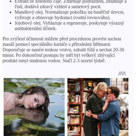
Extrakt ze zeleného čaje. Zmírňuje podráždění, zmatňuje a
čistí, dodává zdravý vzhled a sametový pocit.
Mandlový olej. Normalizuje pokožku na buněčné úrovni,
vyživuje a obnovuje hydrataci (vodní rovnováhu).
Jojobový olej. Vyhlazuje a regeneruje, poskytuje výrazný
antibakteriální účinek.
Pro zvýšení účinnosti můžete před procedurou provést suchou
masáž pomocí speciálního kartáče s přírodními štětinami.
Doporučuje se nanést tenkou vrstvu, zabalit fólií a nechat 20-30
minut. Po dokončení postupu by měl být veškerý zbývající
produkt omyt studenou vodou. Stačí 2-3 sezení týdně.