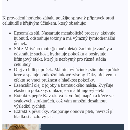
K provedení horkého zábalu použijte správný přípravek proti
celulitidě s hřejivým účinkem, který obsahuje:
Epsomská sůl. Nastartuje metabolické procesy, aktivuje
hubnutí, odstraňuje toxiny a má výrazný lymfodrenážní
účinek.
Sůl z Mrtvého moře (jemně mletá). Zmírňuje záněty a
odstraňuje suchost, hydratuje pokožku a poskytuje
liftingový efekt, který je nezbytný pro různá stádia
celulitidy.
Olej z chilli papriček. Má hřejivý účinek, stimuluje průtok
krve a spaluje podkožní tukové zásoby. Díky hřejivému
efektu se vrací pružnost a hladkost pokožky.
Esenciální olej z jojoby a bambuckého másla. Zvyšuje
elasticitu pokožky, omlazuje a má liftingový efekt.
Extrakt z pepře Kava-kava. Uvolňují napětí a křeče ve
svalových strukturách, což vám umožní dosáhnout
výsledků rychleji.
Extrakt z přesličky. Podporuje obnovu pleti, navrací jí
hladkost a zdravý jas.