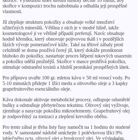
​​skořice. Výslednou směs střední hustoty nechte 10 minut, aby
skořice v kompozici trochu nabobtnala a odhalila její prospěšné
vlastnosti.
Jíl zlepšuje strukturu pokožky a obsahuje velké množství
užitečných minerálů. Většina z nich je v modré hlíně, takže
kosmetologové ji ve většině případů preferují. Navíc obsahuje
hodně křemíku, který obnovuje pojivovou tkáň i v pozdějších
fázích vývoje pomerančové kůže. Také na tělové zábaly proti
celulitidě se doma používá černý jíl, který dokáže proniknout
hluboko do pokožky, nastartuje proces štěpení tukových usazenin
a pokožku udělá pružnější. Skořice v masce prohřívá pokožku,
stimuluje odstranění toxinů a hlubší pronikání prospěšných látek.
Pro přípravu uvařte 100 gr. mletou kávu v 50 ml vroucí vody. Po
5-10 minutách přidejte 1 lžíci medu a olivového oleje a 3 kapky
grapefruitového esenciálního oleje.
Káva dokonale aktivuje metabolické procesy, odlupuje odumřelé
buňky a odstraňuje přebytečnou tekutinu. Olivový olej vyživuje,
zjemňuje a nasycuje pokožku mikroelementy. Grapefruitový olej
je zodpovědný za tonizaci a zlepšení krevního oběhu.
Pro tento zábal je třeba listy řasy namočit na 1 hodinu do studené
vody. V samostatné nádobě smíchejte 1 polévkovou lžíci 9%
jablečného octa, olivový olej a broskvový olej. Ve výsledném