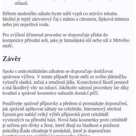
oblastí.
Během studeného zábalu byste měli vypít co nejvíce tekutin.
Ideální je teplý zázvorový čaj s mátou a citronem, šípková tinktura
nebo jen neperlivá voda.
Pro zvýšení účinnosti procedur se doporučuje přidat do
kompozice přírodní soli, jako je himalájská sůl nebo sůl z Mrtvého
moře.
Závěr
Spolu s anticelulitidním zábalem se doporučuje dodržovat
správnou výživu. V tomto případě byste měli ze svého jídelníčku
vyloučit sladká, tučná a smažená jídla. Koneckonců škodí postavě
a má škodlivý vliv na zdraví. Jakékoliv salonní procedury lze díky
kvalitní a správné kosmetice nahradit domácí péčí.
Používejte správné přípravky a předem si prostudujte doporučení,
jak správně aplikovat zábaly na celulitidu. Internetový obchod
Epsom.pro nabízí velký výběr přípravků proti celulitidě
vyvinutých na přírodní bázi. Nová řada kosmetiky proti celulitidě
je určena pro dívky a ženy, které dbají na hladkost a pružnost
pokožky.Řada obsahuje 6 produktů, které je doporučeno