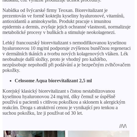
Nabídka od švýcarské firmy Teoxan. Biorevitalizant je
prezentován ve formě koktejlu kyseliny hyaluronové, vitamínů,
antioxidantů a aminokyselin. Produkt pracuje s imunitou
epidermis a dermis, zvyšuje jejich ochranné vlastnosti, normalizuje
metabolické procesy v buňkách a stimuluje neokolagenezi.
Lehký francouzský biorevitalizant s nemodifikovanou kyselinou
hyaluronovou 10 mg/ml podporuje zvýšenou buněčnou regeneraci
v dermálních tkáních a tvorbu nových kolagenových vláken. Lék
neobsahuje další složky, proto je vhodný pro každého,
nezpůsobuje nepohodlí při podávání a je bezpečným zvlhčovačem
pokožky.
Celosome Aqua biorevitalizant 2,5 ml
Korejský klasický biorevitalizant s čistou nestabilizovanou
kyselinou hyaluronovou 24 mg/ml, díky čemuž se úspěšně
používá u pacientů s citlivou pokožkou a sklonem k alergickým
reakcím. Droga s atraktivní cenou je vynikající pro tenkou a
suchou pokožku, lze ji používat od 30 let.