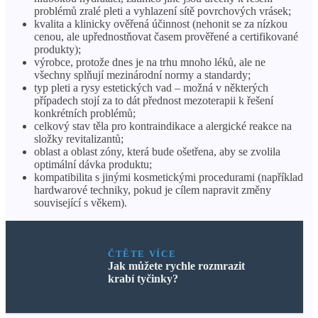
problémů zralé pleti a vyhlazení sítě povrchových vrásek;
kvalita a klinicky ověřená účinnost (nehonit se za nízkou
cenou, ale upřednostňovat časem prověřené a certifikované
produkty);
výrobce, protože dnes je na trhu mnoho léků, ale ne
všechny splňují mezinárodní normy a standardy;
typ pleti a rysy estetických vad – možná v některých
případech stojí za to dát přednost mezoterapii k řešení
konkrétních problémů;
celkový stav těla pro kontraindikace a alergické reakce na
složky revitalizantů;
oblast a oblast zóny, která bude ošetřena, aby se zvolila
optimální dávka produktu;
kompatibilita s jinými kosmetickými procedurami (například
hardwarové techniky, pokud je cílem napravit změny
související s věkem).
ČTĚTE VÍCE
Jak můžete rychle rozmrazit
krabí tyčinky?