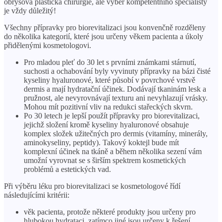
obrysová plastická chirurgie, ale výběr kompetentního specialisty
je vždy důležitý!
Všechny přípravky pro biorevitalizaci jsou konvenčně rozděleny
do několika kategorií, které jsou určeny věkem pacienta a úkoly
přidělenými kosmetologovi.
Pro mladou pleť do 30 let s prvními známkami stárnutí,
suchosti a ochabování byly vyvinuty přípravky na bázi čisté
kyseliny hyaluronové, které působí v povrchové vrstvě
dermis a mají hydratační účinek. Dodávají tkaninám lesk a
pružnost, ale nevyrovnávají texturu ani nevyhlazují vrásky.
Mohou mít pozitivní vliv na redukci stařeckých skvrn.
Po 30 letech je lepší použít přípravky pro biorevitalizaci,
jejichž složení kromě kyseliny hyaluronové obsahuje
komplex složek užitečných pro dermis (vitamíny, minerály,
aminokyseliny, peptidy). Takový koktejl bude mít
komplexní účinek na tkáně a během několika sezení vám
umožní vyrovnat se s širším spektrem kosmetických
problémů a estetických vad.
Při výběru léku pro biorevitalizaci se kosmetologové řídí
následujícími kritérii:
věk pacienta, protože některé produkty jsou určeny pro
hlubokou hydrataci, zatímco jiné jsou určeny k řešení