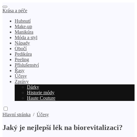
Krása a péče
Hubnutí
Make-up
Manikúra
Móda a styl
Nápady
Obočí
Pedikúra
Peeling
Příslušenství
Řasy
Účesy
Zprávy
Dárky
Historie módy
Haute Couture
Hlavní stránka
/
Účesy
Jaký je nejlepší lék na biorevitalizaci?