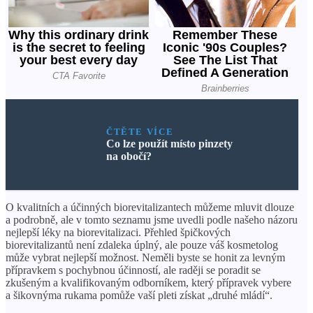
ČTĚTE VÍCE
Co lze použít místo pinzety
na obočí?
O kvalitních a účinných biorevitalizantech můžeme mluvit dlouze
a podrobně, ale v tomto seznamu jsme uvedli podle našeho názoru
nejlepší léky na biorevitalizaci. Přehled špičkových
biorevitalizantů není zdaleka úplný, ale pouze váš kosmetolog
může vybrat nejlepší možnost. Neměli byste se honit za levným
přípravkem s pochybnou účinností, ale raději se poradit se
zkušeným a kvalifikovaným odborníkem, který přípravek vybere
a šikovnýma rukama pomůže vaší pleti získat „druhé mládí“.