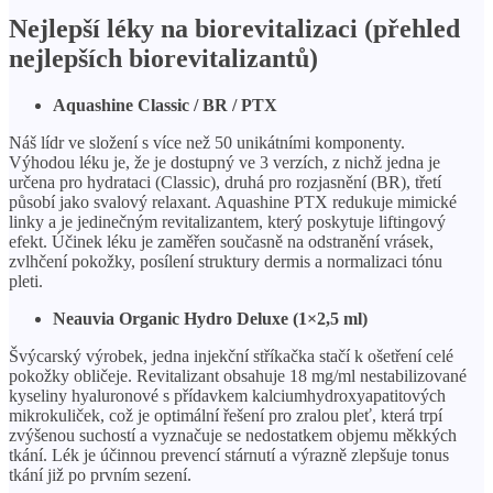
Nejlepší léky na biorevitalizaci (přehled
nejlepších biorevitalizantů)
Aquashine Classic / BR / PTX
Náš lídr ve složení s více než 50 unikátními komponenty.
Výhodou léku je, že je dostupný ve 3 verzích, z nichž jedna je
určena pro hydrataci (Classic), druhá pro rozjasnění (BR), třetí
působí jako svalový relaxant. Aquashine PTX redukuje mimické
linky a je jedinečným revitalizantem, který poskytuje liftingový
efekt. Účinek léku je zaměřen současně na odstranění vrásek,
zvlhčení pokožky, posílení struktury dermis a normalizaci tónu
pleti.
Neauvia Organic Hydro Deluxe (1×2,5 ml)
Švýcarský výrobek, jedna injekční stříkačka stačí k ošetření celé
pokožky obličeje. Revitalizant obsahuje 18 mg/ml nestabilizované
kyseliny hyaluronové s přídavkem kalciumhydroxyapatitových
mikrokuliček, což je optimální řešení pro zralou pleť, která trpí
zvýšenou suchostí a vyznačuje se nedostatkem objemu měkkých
tkání. Lék je účinnou prevencí stárnutí a výrazně zlepšuje tonus
tkání již po prvním sezení.