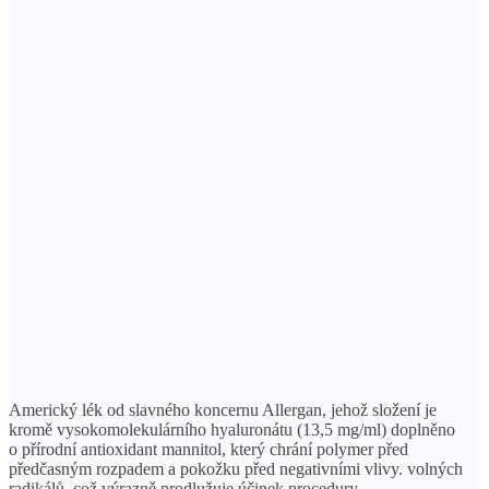
Americký lék od slavného koncernu Allergan, jehož složení je
kromě vysokomolekulárního hyaluronátu (13,5 mg/ml) doplněno
o přírodní antioxidant mannitol, který chrání polymer před
předčasným rozpadem a pokožku před negativními vlivy. volných
radikálů, což výrazně prodlužuje účinek procedury.