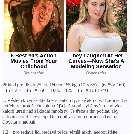
Příklad pro dívku 25 let, 160 cm, 65 kg: (10 × 65) + (6,25 × 160)
– (5 × 25) – 161 = 650 + 1000 + 125 – 161 = 1614 kcal
2. Výsledek vynásobte koeficientem fyzické aktivity. Koeficient je
potřebný, protože čím aktivnější je životní styl člověka, tím více
kalorií utratí nad základní množství. Je třeba s tím počítat, aby
aktivní člověk nevyčerpal tělo dodržováním normy sedavého
člověka a naopak:
1,2 – pro sedavé lidi (sedavá práce, téměř nikdy neopouštějte