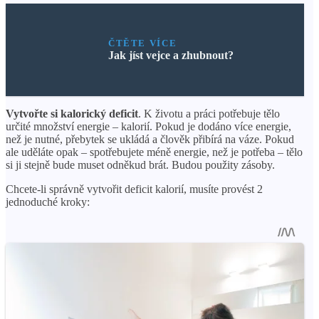
ČTĚTE VÍCE
Jak jíst vejce a zhubnout?
Vytvořte si kalorický deficit
. K životu a práci potřebuje tělo
určité množství energie – kalorií. Pokud je dodáno více energie,
než je nutné, přebytek se ukládá a člověk přibírá na váze. Pokud
ale uděláte opak – spotřebujete méně energie, než je potřeba – tělo
si ji stejně bude muset odněkud brát. Budou použity zásoby.
Chcete-li správně vytvořit deficit kalorií, musíte provést 2
jednoduché kroky: