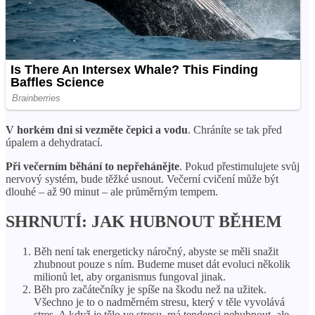
V horkém dni si vezměte čepici a vodu
. Chráníte se tak před
úpalem a dehydratací.
Při večerním běhání to nepřehánějte
. Pokud přestimulujete svůj
nervový systém, bude těžké usnout. Večerní cvičení může být
dlouhé – až 90 minut – ale průměrným tempem.
SHRNUTÍ: JAK HUBNOUT BĚHEM
Běh není tak energeticky náročný, abyste se měli snažit
zhubnout pouze s ním. Budeme muset dát evoluci několik
milionů let, aby organismus fungoval jinak.
Běh pro začátečníky je spíše na škodu než na užitek.
Všechno je to o nadměrném stresu, který v těle vyvolává
stres. A když je tělo ve stresu, má tendenci nehubnout, ale