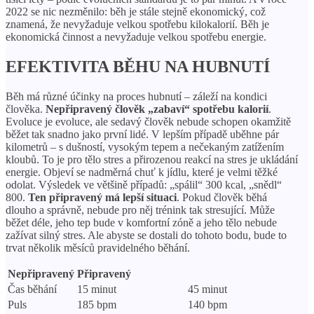
2022 se nic nezměnilo: běh je stále stejně ekonomický, což
znamená, že nevyžaduje velkou spotřebu kilokalorií. Běh je
ekonomická činnost a nevyžaduje velkou spotřebu energie.
EFEKTIVITA BĚHU NA HUBNUTÍ
Běh má různé účinky na proces hubnutí – záleží na kondici
člověka.
Nepřipravený člověk „zabaví“ spotřebu kalorií
.
Evoluce je evoluce, ale sedavý člověk nebude schopen okamžitě
běžet tak snadno jako první lidé. V lepším případě uběhne pár
kilometrů – s dušností, vysokým tepem a nečekaným zatížením
kloubů. To je pro tělo stres a přirozenou reakcí na stres je ukládání
energie. Objeví se nadměrná chuť k jídlu, které je velmi těžké
odolat. Výsledek ve většině případů: „spálil“ 300 kcal, „snědl“
800.
Ten připravený má lepší situaci
. Pokud člověk běhá
dlouho a správně, nebude pro něj trénink tak stresující. Může
běžet déle, jeho tep bude v komfortní zóně a jeho tělo nebude
zažívat silný stres. Ale abyste se dostali do tohoto bodu, bude to
trvat několik měsíců pravidelného běhání.
Nepřipravený
Připravený
Čas běhání
15 minut
45 minut
Puls
185 bpm
140 bpm