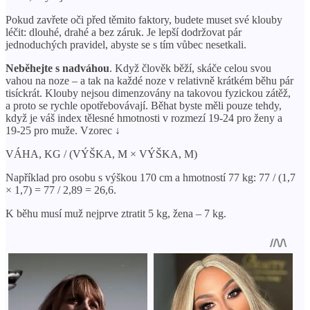
Pokud zavřete oči před těmito faktory, budete muset své klouby
léčit: dlouhé, drahé a bez záruk. Je lepší dodržovat pár
jednoduchých pravidel, abyste se s tím vůbec nesetkali.
Neběhejte s nadváhou
. Když člověk běží, skáče celou svou
vahou na noze – a tak na každé noze v relativně krátkém běhu pár
tisíckrát. Klouby nejsou dimenzovány na takovou fyzickou zátěž,
a proto se rychle opotřebovávají. Běhat byste měli pouze tehdy,
když je váš index tělesné hmotnosti v rozmezí 19-24 pro ženy a
19-25 pro muže. Vzorec ↓
VÁHA, KG / (VÝŠKA, M × VÝŠKA, M)
Například pro osobu s výškou 170 cm a hmotností 77 kg: 77 / (1,7
× 1,7) = 77 / 2,89 = 26,6.
K běhu musí muž nejprve ztratit 5 kg, žena – 7 kg.