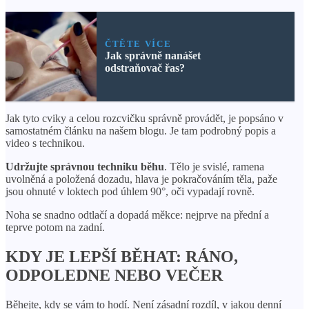
ČTĚTE VÍCE
Jak správně nanášet
odstraňovač řas?
Jak tyto cviky a celou rozcvičku správně provádět, je popsáno v
samostatném článku na našem blogu. Je tam podrobný popis a
video s technikou.
Udržujte správnou techniku ​​běhu
. Tělo je svislé, ramena
uvolněná a položená dozadu, hlava je pokračováním těla, paže
jsou ohnuté v loktech pod úhlem 90°, oči vypadají rovně.
Noha se snadno odtlačí a dopadá měkce: nejprve na přední a
teprve potom na zadní.
KDY JE LEPŠÍ BĚHAT: RÁNO,
ODPOLEDNE NEBO VEČER
Běhejte, kdy se vám to hodí. Není zásadní rozdíl, v jakou denní