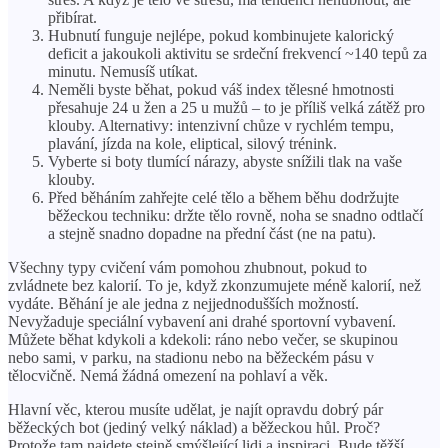
přibírat.
Hubnutí funguje nejlépe, pokud kombinujete kalorický
deficit a jakoukoli aktivitu se srdeční frekvencí ~140 tepů za
minutu. Nemusíš utíkat.
Neměli byste běhat, pokud váš index tělesné hmotnosti
přesahuje 24 u žen a 25 u mužů – to je příliš velká zátěž pro
klouby. Alternativy: intenzivní chůze v rychlém tempu,
plavání, jízda na kole, eliptical, silový trénink.
Vyberte si boty tlumící nárazy, abyste snížili tlak na vaše
klouby.
Před běháním zahřejte celé tělo a během běhu dodržujte
běžeckou techniku: držte tělo rovně, noha se snadno odtlačí
a stejně snadno dopadne na přední část (ne na patu).
Všechny typy cvičení vám pomohou zhubnout, pokud to
zvládnete bez kalorií. To je, když zkonzumujete méně kalorií, než
vydáte. Běhání je ale jedna z nejjednodušších možností.
Nevyžaduje speciální vybavení ani drahé sportovní vybavení.
Můžete běhat kdykoli a kdekoli: ráno nebo večer, se skupinou
nebo sami, v parku, na stadionu nebo na běžeckém pásu v
tělocvičně. Nemá žádná omezení na pohlaví a věk.
Hlavní věc, kterou musíte udělat, je najít opravdu dobrý pár
běžeckých bot (jediný velký náklad) a běžeckou hůl. Proč?
Protože tam najdete stejně smýšlející lidi a inspiraci. Bude těžší