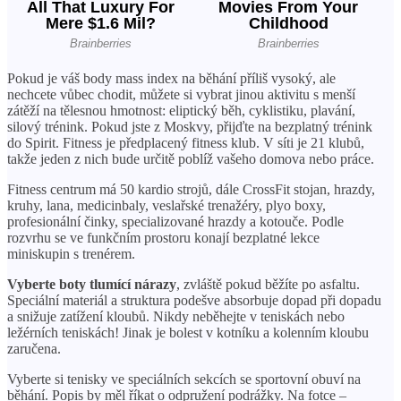
Pokud je váš body mass index na běhání příliš vysoký, ale
nechcete vůbec chodit, můžete si vybrat jinou aktivitu s menší
zátěží na tělesnou hmotnost: eliptický běh, cyklistiku, plavání,
silový trénink. Pokud jste z Moskvy, přijďte na bezplatný trénink
do Spirit. Fitness je předplacený fitness klub. V síti je 21 klubů,
takže jeden z nich bude určitě poblíž vašeho domova nebo práce.
Fitness centrum má 50 kardio strojů, dále CrossFit stojan, hrazdy,
kruhy, lana, medicinbaly, veslařské trenažéry, plyo boxy,
profesionální činky, specializované hrazdy a kotouče. Podle
rozvrhu se ve funkčním prostoru konají bezplatné lekce
miniskupin s trenérem.
Vyberte boty tlumící nárazy
, zvláště pokud běžíte po asfaltu.
Speciální materiál a struktura podešve absorbuje dopad při dopadu
a snižuje zatížení kloubů. Nikdy neběhejte v teniskách nebo
ležérních teniskách! Jinak je bolest v kotníku a kolenním kloubu
zaručena.
Vyberte si tenisky ve speciálních sekcích se sportovní obuví na
běhání. Popis by měl říkat o odpružení podrážky. Na fotce –