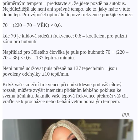
průměrným tempem – představte si, že jdete pozdě na autobus.
Nejdůležitější ale není ani správné tempo, ale to, jaký máte v tuto
dobu tep. Pro výpočet optimální tepové frekvence použijte vzorec:
70 + (220 – 70 – VĚK) × 0,6,
kde 70 je klidová srdeční frekvence; 0,6 – koeficient pro pulzní
zónu pro hubnutí
Například pro 38letého člověka je puls pro hubnutí: 70 + (220 –
70 – 38) × 0,6 = 137 tepů za minutu.
Není nutné udržovat puls přesně na 137 tepech/min – jsou
povoleny odchylky ±10 tepů/min.
Když vaše srdeční frekvence při chůzi klesne pod váš cílový
rozsah, můžete zvýšit intenzitu přidáním lehkého poklusu ke
svému tréninku. Jakmile vaše tepová frekvence překročí váš cíl,
vraťte se k procházce nebo běhání velmi pomalým tempem.