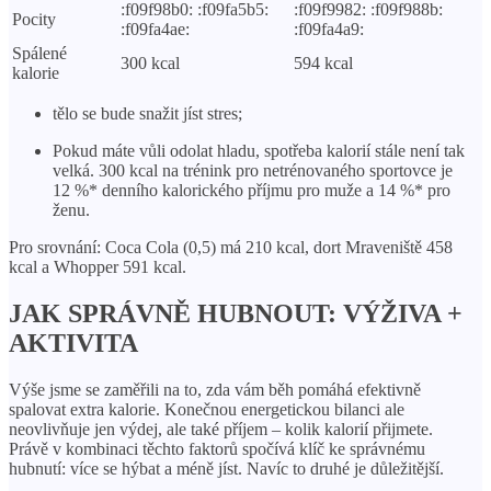
:f09f98b0: :f09fa5b5:
:f09f9982: :f09f988b:
Pocity
:f09fa4ae:
:f09fa4a9:
Spálené
300 kcal
594 kcal
kalorie
tělo se bude snažit jíst stres;
Pokud máte vůli odolat hladu, spotřeba kalorií stále není tak
velká. 300 kcal na trénink pro netrénovaného sportovce je
12 %* denního kalorického příjmu pro muže a 14 %* pro
ženu.
Pro srovnání: Coca Cola (0,5) má 210 kcal, dort Mraveniště 458
kcal a Whopper 591 kcal.
JAK SPRÁVNĚ HUBNOUT: VÝŽIVA +
AKTIVITA
Výše jsme se zaměřili na to, zda vám běh pomáhá efektivně
spalovat extra kalorie. Konečnou energetickou bilanci ale
neovlivňuje jen výdej, ale také příjem – kolik kalorií přijmete.
Právě v kombinaci těchto faktorů spočívá klíč ke správnému
hubnutí: více se hýbat a méně jíst. Navíc to druhé je důležitější.