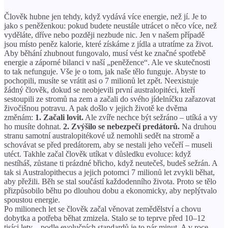
Člověk hubne jen tehdy, když vydává více energie, než jí. Je to
jako s peněženkou: pokud budete neustále utrácet o něco více, než
vyděláte, dříve nebo později nezbude nic. Jen v našem případě
jsou místo peněz kalorie, které získáme z jídla a utratíme za život.
Aby běhání zhubnout fungovalo, musí vést ke značné spotřebě
energie a záporné bilanci v naší „peněžence“. Ale ve skutečnosti
to tak nefunguje. Vše je o tom, jak naše tělo funguje. Abyste to
pochopili, musíte se vrátit asi o 7 milionů let zpět. Neexistuje
žádný člověk, dokud se neobjevili první australopitéci, kteří
sestoupili ze stromů na zem a začali do svého jídelníčku zařazovat
živočišnou potravu. A pak došlo v jejich životě ke dvěma
změnám:
1. Začali lovit.
Ale zvíře nechce být sežráno – utíká a vy
ho musíte dohnat.
2. Zvýšilo se nebezpečí predátorů.
Na druhou
stranu samotní australopitékové už nemohli sedět na stromě a
schovávat se před predátorem, aby se nestali jeho večeří – museli
utéct. Takhle začal člověk utíkat v důsledku evoluce: když
nestíháš, zůstane ti prázdné břicho, když neutečeš, budeš sežrán. A
tak si Australopithecus a jejich potomci 7 milionů let zvykli běhat,
aby přežili. Běh se stal součástí každodenního života. Proto se tělo
přizpůsobilo běhu po dlouhou dobu a ekonomicky, aby neplýtvalo
spoustou energie.
Po milionech let se člověk začal věnovat zemědělství a chovu
dobytka a potřeba běhat zmizela. Stalo se to teprve před 10–12
tisíci lety – podle evolučních standardů je to pár minut. A v roce