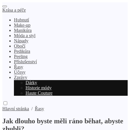
Krása a péče
Hubnutí
Make-up
Manikúra
Móda a styl
Nápady
Obočí
Pedikúra
Peeling
Příslušenství
Řasy
Účesy
Zprávy
Dárky
Historie módy
Haute Couture
Hlavní stránka
/
Řasy
Jak dlouho byste měli ráno běhat, abyste
zhubli?