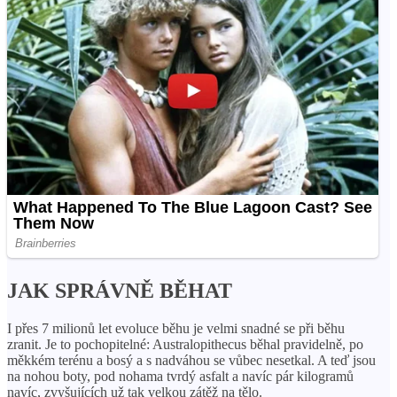
JAK SPRÁVNĚ BĚHAT
I přes 7 milionů let evoluce běhu je velmi snadné se při běhu
zranit. Je to pochopitelné: Australopithecus běhal pravidelně, po
měkkém terénu a bosý a s nadváhou se vůbec nesetkal. A teď jsou
na nohou boty, pod nohama tvrdý asfalt a navíc pár kilogramů
navíc, zvyšujících už tak velkou zátěž na tělo.