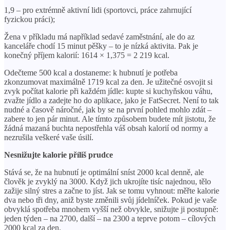
1,9 – pro extrémně aktivní lidi (sportovci, práce zahrnující
fyzickou práci);
Žena v příkladu má například sedavé zaměstnání, ale do az
kanceláře chodí 15 minut pěšky – to je nízká aktivita. Pak je
konečný příjem kalorií: 1614 × 1,375 = 2 219 kcal.
Odečteme 500 kcal a dostaneme: k hubnutí je potřeba
zkonzumovat maximálně 1719 kcal za den. Je užitečné osvojit si
zvyk počítat kalorie při každém jídle: kupte si kuchyňskou váhu,
zvažte jídlo a zadejte ho do aplikace, jako je FatSecret. Není to tak
nudné a časově náročné, jak by se na první pohled mohlo zdát –
zabere to jen pár minut. Ale tímto způsobem budete mít jistotu, že
žádná mazaná buchta nepostřehla váš obsah kalorií od normy a
nezrušila veškeré vaše úsilí.
Nesnižujte kalorie příliš prudce
Stává se, že na hubnutí je optimální sníst 2000 kcal denně, ale
člověk je zvyklý na 3000. Když jich ukrojíte tisíc najednou, tělo
zažije silný stres a začne to jíst. Jak se tomu vyhnout: měřte kalorie
dva nebo tři dny, aniž byste změnili svůj jídelníček. Pokud je vaše
obvyklá spotřeba mnohem vyšší než obvykle, snižujte ji postupně:
jeden týden – na 2700, další – na 2300 a teprve potom – cílových
2000 kcal za den.