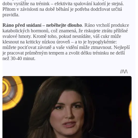
dobu vyrážíte na trénink – efektivita spalování kalorií je stejná.
Přitom v závislosti na době běhání je potřeba dodržovat určitá
pravidla.
Ráno před snídaní – neběhejte dlouho
. Ráno vrcholí produkce
katabolických hormonů, což znamená, že riskujete ztrátu přílišné
svalové hmoty. Kromě toho, pokud nesnídáte, váš cukr může
klesnout na kriticky nízkou úroveň – a to je hypoglykémie:
můžete pociťovat závratě a vaše vidění může ztmavnout. Nejlepší
je pracovat průměrným tempem a zvolit délku tréninku ne delší
než 30-40 minut.