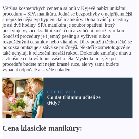
Většina kosmetických center a salonů v Kyjevě nabízí unikátní
proceduru – SPA manikúru. Jedná se bezpochyby o nejpříjemnější
a nejužitečnější typ hygienické manikúry. Doba trvání procedury
je asi dvě hodiny. SPA manikúra je soubor opatření, který
poskytuje vysoce kvalitní změkčení a zvlhčení pokožky rukou.
Součástí procedury je i jemný peeling a vyživení rukou
rozpuštěnými ceramidy nebo vitamíny. Díky použití těchto léků se
pokožka omlazuje a stává se pružnější. Někteří kosmetologové se
také uchylují k relaxační masáži rukou. Dokonale zmírňuje únavu
a zlepšuje celkový tonus vašeho těla. Výsledkem je, že po
proceduře budete mít nejen krásné ruce, ale vy sama budete
vypadat odpočatě a skvěle naladěni.
ČTĚTE VÍCE
Co dát třídnímu učiteli ze
třídy?
Cena klasické manikúry: