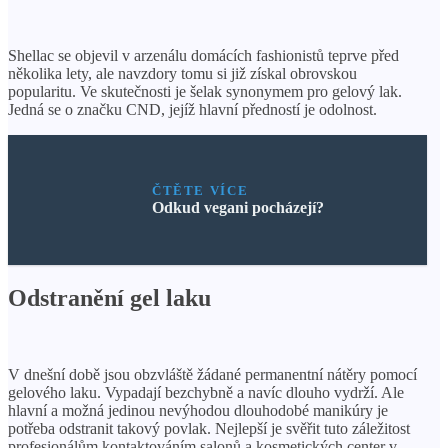
Shellac se objevil v arzenálu domácích fashionistů teprve před
několika lety, ale navzdory tomu si již získal obrovskou
popularitu. Ve skutečnosti je šelak synonymem pro gelový lak.
Jedná se o značku CND, jejíž hlavní předností je odolnost.
ČTĚTE VÍCE
Odkud vegani pocházejí?
Odstranění gel laku
V dnešní době jsou obzvláště žádané permanentní nátěry pomocí
gelového laku. Vypadají bezchybně a navíc dlouho vydrží. Ale
hlavní a možná jedinou nevýhodou dlouhodobé manikúry je
potřeba odstranit takový povlak. Nejlepší je svěřit tuto záležitost
profesionálům kontaktováním salonů a kosmetických center v