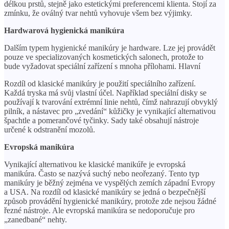
délkou prstů, stejně jako estetickými preferencemi klienta. Stojí za
zmínku, že oválný tvar nehtů vyhovuje všem bez výjimky.
Hardwarová hygienická manikúra
Dalším typem hygienické manikúry je hardware. Lze jej provádět
pouze ve specializovaných kosmetických salonech, protože to
bude vyžadovat speciální zařízení s mnoha přílohami. Hlavní
Rozdíl od klasické manikúry je použití speciálního zařízení.
Každá tryska má svůj vlastní účel. Například speciální disky se
používají k tvarování extrémní linie nehtů, čímž nahrazují obvyklý
pilník, a nástavec pro „zvedání“ kůžičky je vynikající alternativou
špachtle a pomerančové tyčinky. Sady také obsahují nástroje
určené k odstranění mozolů.
Evropská manikúra
Vynikající alternativou ke klasické manikúře je evropská
manikúra. Často se nazývá suchý nebo neořezaný. Tento typ
manikúry je běžný zejména ve vyspělých zemích západní Evropy
a USA. Na rozdíl od klasické manikúry se jedná o bezpečnější
způsob provádění hygienické manikúry, protože zde nejsou žádné
řezné nástroje. Ale evropská manikúra se nedoporučuje pro
„zanedbané“ nehty.