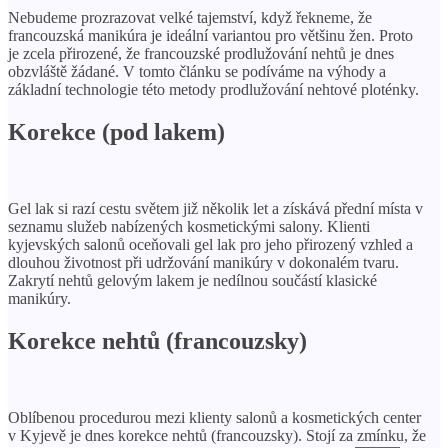
Nebudeme prozrazovat velké tajemství, když řekneme, že
francouzská manikúra je ideální variantou pro většinu žen. Proto
je zcela přirozené, že francouzské prodlužování nehtů je dnes
obzvláště žádané. V tomto článku se podíváme na výhody a
základní technologie této metody prodlužování nehtové ploténky.
Korekce (pod lakem)
Gel lak si razí cestu světem již několik let a získává přední místa v
seznamu služeb nabízených kosmetickými salony. Klienti
kyjevských salonů oceňovali gel lak pro jeho přirozený vzhled a
dlouhou životnost při udržování manikúry v dokonalém tvaru.
Zakrytí nehtů gelovým lakem je nedílnou součástí klasické
manikúry.
Korekce nehtů (francouzsky)
Oblíbenou procedurou mezi klienty salonů a kosmetických center
v Kyjevě je dnes korekce nehtů (francouzsky). Stojí za zmínku, že