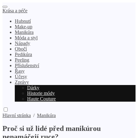
Krása a péče
Hubnutí
Make-up
Manikúra
Móda a styl
Nápady
Obočí
Pedikúra
Peeling
Příslušenství
Řasy
Účesy
Zprávy
Dárky
Historie módy
Haute Couture
Hlavní stránka
/
Manikúra
Proč si už lidé před manikúrou
nenamáčejí ruce?