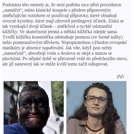
Podstatou této metody je, že není potřeba ruce před procedurou
„namáčet“, místo klasické koupele s předem připraveným
změkčujícím roztokem se používají přípravky, které obsahují
ovocné kyseliny, které mají zároveň peelingový účinek. Získá se
tak vynikající dvojí účinek – změkčení a rychlé odstranění
kůžičky. Ve skutečnosti jemná a měkká kůžička odejde sama.
Tvrdší kůžičku kosmetička odstraňuje pemzou (ve formě tužky)
nebo pomerančovým dřívkem. Nepopiratelnou výhodou evropské
manikúry je absence napařování. Jak víte, když jsou nehty
„namočené“, absorbují vodu a doslova se slepí a stanou se
plochými. Po nějaké době se přirozeně vrátí do předchozího stavu,
ale již nanesený lak se může kvůli tomu začít odlupovat.