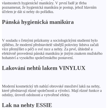
vlastnostech hygienické manikúry. V první řadě je třeba
poznamenat, že hygienická manikúra je postup, jehož hlavním
účelem je dát si nehty do pořádku.
Pánská hygienická manikúra
V souladu s četnými průzkumy a sociologickými studiemi bylo
zjištěno, že moderní představitelé silnější poloviny lidstva začali
více přemýšlet o péči o své ruce a nehty. Za prvé, úhledně a
efektivně provedená pánská manikúra je jistým znakem mužského
bohatství a vysokého společenského postavení.
Lakování nehtů lakem VINYLUX
Moderní kosmetický trh nabízí obrovské množství laků na nehty,
které představují různé společnosti a výrobci. Mají různé funkce a
odstíny, úroveň odolnosti a vytvořené efekty.
Lak na nehty ESSIE