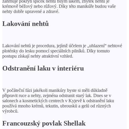
zahrnuje pokrytí špiček nehtů bílým lakem, zbytek nehtů je
krémově béžový nebo růžový. Díky této manikúře budou vaše
nehty dobře upravené a zdravé.
Lakování nehtů
Lakování nehtů je procedura, jejímž účelem je „uhlazení“ nehtové
ploténky do lesku pomocí speciálních pilníků. Díky tomuto
postupu získají nehty atraktivní vzhled.
Odstranění laku v interiéru
V počáteční fázi jakékoli manikúry byste si měli důkladně
připravit ruce a nehty, zejména odstranit starý lak. Dnes se v
salonech a kosmetických centrech v Kyjevě k odstranění laku
používá mnoho krémů, tekutin, ubrousků a gelů od různých
výrobců.
Francouzský povlak Shellak