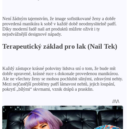
Není žádným tajemstvím, že image sofistikované ženy a dobře
provedená manikúra k sobě v každé době neodmyslitelně patří.
Díky moderní řadě nail art produktů můžete oživit i ty
nejodvážnější designové nápady.
Terapeutický základ pro lak (Nail Tek)
Každý zástupce krásné poloviny lidstva sní o tom, že bude mít
dobře upravené, krásné ruce s dokonale provedenou manikúrou.
Ale ne všechny ženy se mohou pochlubit silnými, zdravými nehty.
Mezi nejčastější problémy patří lámavost nehtů, jejich loupání,
pokrytí „bílými“ skvrnami, vznik drápů a prasklin.