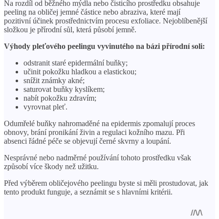
Na rozdíl od běžného mýdla nebo čisticího prostředku obsahuje
peeling na obličej jemné částice nebo abraziva, které mají
pozitivní účinek prostřednictvím procesu exfoliace. Nejoblíbenější
složkou je přírodní sůl, která působí jemně.
Výhody pleťového peelingu vyvinutého na bázi přírodní soli:
odstranit staré epidermální buňky;
učinit pokožku hladkou a elastickou;
snížit známky akné;
saturovat buňky kyslíkem;
nabít pokožku zdravím;
vyrovnat pleť.
Odumřelé buňky nahromaděné na epidermis zpomalují proces
obnovy, brání pronikání živin a regulaci kožního mazu. Při
absenci řádné péče se objevují černé skvrny a loupání.
Nesprávné nebo nadměrné používání tohoto prostředku však
způsobí více škody než užitku.
Před výběrem obličejového peelingu byste si měli prostudovat, jak
tento produkt funguje, a seznámit se s hlavními kritérii.