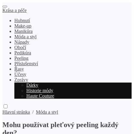
Krása a péče
Hubnutí
Make-up
Manikúra
Móda a styl
Nápady
Obočí
Pedikúra
Peeling
Příslušenství
Řasy
Účesy
Zprávy
Dárky
Historie módy
Haute Couture
Hlavní stránka
/
Móda a styl
Mohu používat pleťový peeling každý
den?