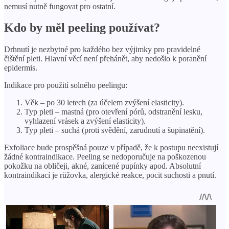
nemusí nutně fungovat pro ostatní.
Kdo by měl peeling používat?
Drhnutí je nezbytné pro každého bez výjimky pro pravidelné
čištění pleti. Hlavní věcí není přehánět, aby nedošlo k poranění
epidermis.
Indikace pro použití solného peelingu:
Věk – po 30 letech (za účelem zvýšení elasticity).
Typ pleti – mastná (pro otevření pórů, odstranění lesku,
vyhlazení vrásek a zvýšení elasticity).
Typ pleti – suchá (proti svědění, zarudnutí a šupinatění).
Exfoliace bude prospěšná pouze v případě, že k postupu neexistují
žádné kontraindikace. Peeling se nedoporučuje na poškozenou
pokožku na obličeji, akné, zanícené pupínky apod. Absolutní
kontraindikací je růžovka, alergické reakce, pocit suchosti a pnutí.