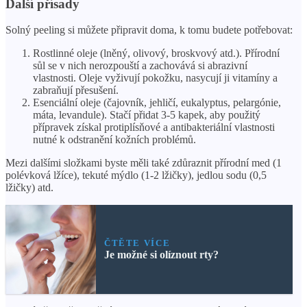
Další přísady
Solný peeling si můžete připravit doma, k tomu budete potřebovat:
Rostlinné oleje (lněný, olivový, broskvový atd.). Přírodní
sůl se v nich nerozpouští a zachovává si abrazivní
vlastnosti. Oleje vyživují pokožku, nasycují ji vitamíny a
zabraňují přesušení.
Esenciální oleje (čajovník, jehličí, eukalyptus, pelargónie,
máta, levandule). Stačí přidat 3-5 kapek, aby použitý
přípravek získal protiplísňové a antibakteriální vlastnosti
nutné k odstranění kožních problémů.
Mezi dalšími složkami byste měli také zdůraznit přírodní med (1
polévková lžíce), tekuté mýdlo (1-2 lžičky), jedlou sodu (0,5
lžičky) atd.
ČTĚTE VÍCE
Je možné si olíznout rty?