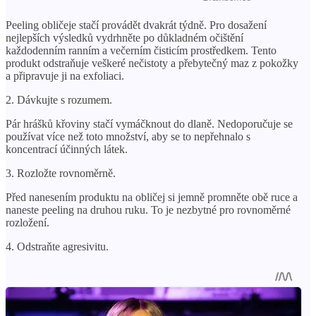
Peeling obličeje stačí provádět dvakrát týdně. Pro dosažení
nejlepších výsledků vydrhněte po důkladném očištění
každodenním ranním a večerním čisticím prostředkem. Tento
produkt odstraňuje veškeré nečistoty a přebytečný maz z pokožky
a připravuje ji na exfoliaci.
2. Dávkujte s rozumem.
Pár hrášků křoviny stačí vymáčknout do dlaně. Nedoporučuje se
používat více než toto množství, aby se to nepřehnalo s
koncentrací účinných látek.
3. Rozložte rovnoměrně.
Před nanesením produktu na obličej si jemně promněte obě ruce a
naneste peeling na druhou ruku. To je nezbytné pro rovnoměrné
rozložení.
4. Odstraňte agresivitu.