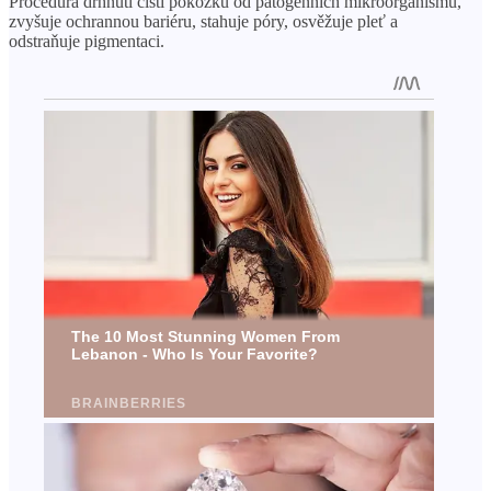
Procedura drhnutí čistí pokožku od patogenních mikroorganismů,
zvyšuje ochrannou bariéru, stahuje póry, osvěžuje pleť a
odstraňuje pigmentaci.