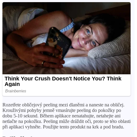
Rozetřete obličejový peeling mezi dlaněmi a naneste na obličej.
Krouživými pohyby jemně vmasírujte peeling do pokožky po
dobu 5-10 sekund. Během aplikace nenatahujte, netahejte ani
netlačte na pokožku. Peeling může dráždit oči, proto se této oblasti
při aplikaci vyhněte. Použijte tento produkt na krk a pod bradu.