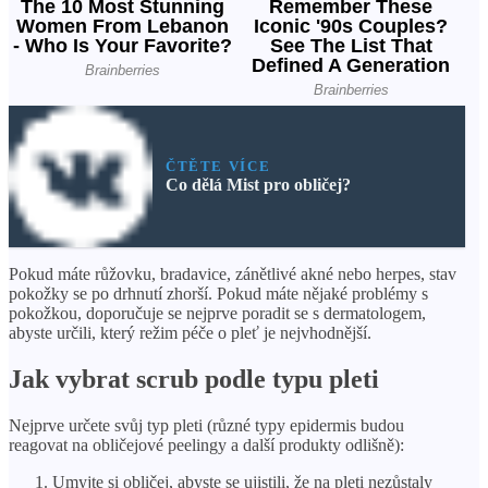
ČTĚTE VÍCE
Co dělá Mist pro obličej?
Pokud máte růžovku, bradavice, zánětlivé akné nebo herpes, stav
pokožky se po drhnutí zhorší. Pokud máte nějaké problémy s
pokožkou, doporučuje se nejprve poradit se s dermatologem,
abyste určili, který režim péče o pleť je nejvhodnější.
Jak vybrat scrub podle typu pleti
Nejprve určete svůj typ pleti (různé typy epidermis budou
reagovat na obličejové peelingy a další produkty odlišně):
Umyjte si obličej, abyste se ujistili, že na pleti nezůstaly