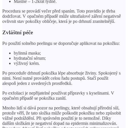
Mastné – 1-2krát týdně.
Procedura se provádí večer před spaním. Toto pravidlo je třeba
dodržovat. V opačném případě může ultrafialové záření negativně
ovlivnit stav pokožky obličeje, která je po drhnutí zranitelnější.
Zvláštní péče
Po použití solného peelingu se doporučuje aplikovat na pokožku:
bylinná maska;
hydratační sérum;
výživný krém.
Po proceduře drhnutí pokožka lépe absorbuje živiny. Spokojený s
nimi. Není nutné provádět celou řadu postupů. Stačí použít
alespoň jeden z uvedených prostředků.
Po exfoliaci je nepřijatelné používat přípravky s kyselinami. V
opačném případě se pokožka zanítí.
Mnoho lidí si dává pozor na peelingy, které obsahují přírodní sůl,
protože věří, že tato složka může poškodit pokožku nebo způsobit
vážné podráždění. Při správném použití je to nemožné. Díky
dalším složkám je negativní dopad na epidermis minimalizován.