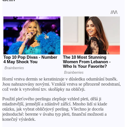
Horní vrstva dermis se keratinizuje v důsledku odumírání buněk.
Jsou nahrazovány novými. Vzniklá vrstva se přirozeně neodstraní,
což vede k vytvoření tzv. skořápky na obličeji.
Použití pleťového peelingu zlepšuje vzhled pleti, dělá ji
mladistvější, jemnější a zdánlivě zářící. Mnoho lidí si klade
otázku, jak vybrat obličejový peeling. Všechno je docela
jednoduché: bereme v úvahu typ pleti, finanční možnosti a
konečný výsledek.