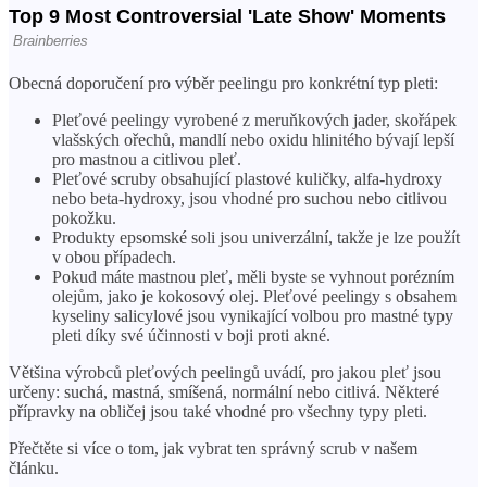
Obecná doporučení pro výběr peelingu pro konkrétní typ pleti:
Pleťové peelingy vyrobené z meruňkových jader, skořápek
vlašských ořechů, mandlí nebo oxidu hlinitého bývají lepší
pro mastnou a citlivou pleť.
Pleťové scruby obsahující plastové kuličky, alfa-hydroxy
nebo beta-hydroxy, jsou vhodné pro suchou nebo citlivou
pokožku.
Produkty epsomské soli jsou univerzální, takže je lze použít
v obou případech.
Pokud máte mastnou pleť, měli byste se vyhnout porézním
olejům, jako je kokosový olej. Pleťové peelingy s obsahem
kyseliny salicylové jsou vynikající volbou pro mastné typy
pleti díky své účinnosti v boji proti akné.
Většina výrobců pleťových peelingů uvádí, pro jakou pleť jsou
určeny: suchá, mastná, smíšená, normální nebo citlivá. Některé
přípravky na obličej jsou také vhodné pro všechny typy pleti.
Přečtěte si více o tom, jak vybrat ten správný scrub v našem
článku.