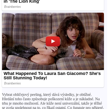
Vybrat obličejový peeling, který dává výsledky, je obtížné.
Hledání toho často způsobuje poškození kůže a je nákladné. Na
trhu je mnoho možností. Ale kůže není univerzální, takže je těžké
se zcela spolehnout na to, co říkají ostatní. Co funguje pro některé,