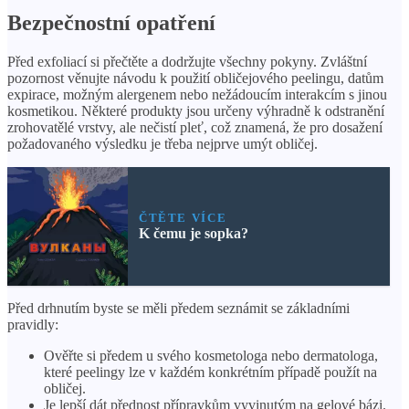
Bezpečnostní opatření
Před exfoliací si přečtěte a dodržujte všechny pokyny. Zvláštní
pozornost věnujte návodu k použití obličejového peelingu, datům
expirace, možným alergenem nebo nežádoucím interakcím s jinou
kosmetikou. Některé produkty jsou určeny výhradně k odstranění
zrohovatělé vrstvy, ale nečistí pleť, což znamená, že pro dosažení
požadovaného výsledku je třeba nejprve umýt obličej.
ČTĚTE VÍCE
K čemu je sopka?
Před drhnutím byste se měli předem seznámit se základními
pravidly:
Ověřte si předem u svého kosmetologa nebo dermatologa,
které peelingy lze v každém konkrétním případě použít na
obličej.
Je lepší dát přednost přípravkům vyvinutým na gelové bázi.