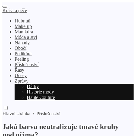
Krása a péče
Hubnutí
Make-up
Manikúra
Móda a styl
Nápady
Obočí
Pedikúra
Peeling
Příslušenství
Řasy
Účesy
Zprávy
Dárky
Historie módy
Haute Couture
Hlavní stránka
/
Příslušenství
Jaká barva neutralizuje tmavé kruhy
pod očima?