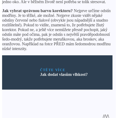
jedno oko. Ale v běžném životě není potřeba se tolik stresovat.
Jak vybrat správnou barvu korektoru?
Nejprve určíme odstín
modřiny. Je to těžké, ale možné. Nejprve zkuste vidět nějaké
odstíny červené nebo fialové (obvykle jsou nápadnější a snadno
rozlišitelné). Pokud to vidíte, znamená to, že potřebujete žlutý
korektor. Pokud ne, a ještě více nemůžete přesně pochopit, jaký
odstín máte pod očima, pak je odstín s největší pravděpodobností
šedo-modrý, takže potřebujete meruňkovou, aka broskev, aka
oranžovou. Například na fotce PŘED mám šedomodrou modřinu
nízké intenzity.
ČTĚTE VÍCE
Jak dodat vlasům vlhkost?