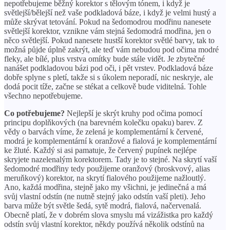
nepotřebujeme běžný korektor s tělovým tónem, i když je
světlejší/bělejší než vaše podkladová báze, i když je velmi hustý a
může skrývat tetování. Pokud na šedomodrou modřinu nanesete
světlejší korektor, vznikne vám stejná šedomodrá modřina, jen o
něco světlejší. Pokud nanesete hustší korektor světlé barvy, tak to
možná půjde úplně zakrýt, ale teď vám nebudou pod očima modré
fleky, ale bílé, plus vrstva omítky bude stále vidět. Je zbytečné
nanášet podkladovou bázi pod oči, i pět vrstev. Podkladová báze
dobře splyne s pletí, takže si s úkolem neporadí, nic neskryje, ale
dodá pocit tíže, začne se stékat a celkově bude viditelná. Tohle
všechno nepotřebujeme.
Co potřebujeme?
Nejlepší je skrýt kruhy pod očima pomocí
principu doplňkových (na barevném kolečku opaku) barev. Z
vědy o barvách víme, že zelená je komplementární k červené,
modrá je komplementární k oranžové a fialová je komplementární
ke žluté. Každý si asi pamatuje, že červený pupínek nejlépe
skryjete nazelenalým korektorem. Tady je to stejné. Na skrytí vaší
šedomodré modřiny tedy použijeme oranžový (broskvový, alias
meruňkový) korektor, na skrytí fialového použijeme nažloutlý.
Ano, každá modřina, stejně jako my všichni, je jedinečná a má
svůj vlastní odstín (ne nutně stejný jako odstín vaší pleti). Jeho
barva může být světle šedá, sytě modrá, fialová, načervenalá.
Obecně platí, že v dobrém slova smyslu má vizážistka pro každý
odstín svůj vlastní korektor, někdy používá několik odstínů na