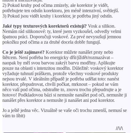
2) Pokud kruhy pod očima zmizely, ale korektor je vidět,
potřebujete ten odstín korektoru, jen méně intenzivní, světlejší.
3) Pokud jsou vidět kruhy i korektor, je potřeba jiný odstín.
Jaké typy texturových korektorů existují?
Vosk a silikon.
Nemám rád silikonové: ty, které jsem vyzkoušel, odvedly velmi
špatnou práci. Doporučuji voskové. Za prvé nevysušují jemnou
pokožku pod očima a za druhé docela dobře fungují.
Co je ještě zajímavé?
Korektor můžete nanášet prsty nebo
štětcem. Není potřeba ho energicky dřít/jíždět/rozmazávat –
naopak by měl svou barvou zakrýt barvu modřiny. Aplikujte
pouze na oblasti s intenzitou modřin. Důležité: voskový korektor
vyžaduje tuhnutí práškem, protože všechny voskové produkty
nejsou trvalé. V ideálním případě je potřeba udělat toto: nanést
korektor, přepudrovat, chvíli počkat, mrknout – pokud se vám
něco valí pod očima, odstraňte to, znovu trochu přepudrujte a je
hotovo! Podkladovou bázi si nemusíte nanášet pod oči, nemusíte ji
nanášet přes korektor a nemusíte ji nanášet ani pod korektor.
Jo a ještě jedna věc. Vizuálně se vaše oči trochu zmenší, nemusí se
vám to líbit)