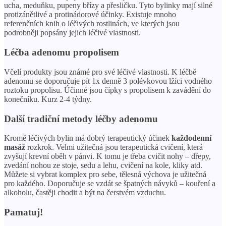
ucha, meduňku, pupeny břízy a přesličku. Tyto bylinky mají silné
protizánětlivé a protinádorové účinky. Existuje mnoho
referenčních knih o léčivých rostlinách, ve kterých jsou
podrobněji popsány jejich léčivé vlastnosti.
Léčba adenomu propolisem
Včelí produkty jsou známé pro své léčivé vlastnosti. K léčbě
adenomu se doporučuje pít 1x denně 3 polévkovou lžíci vodného
roztoku propolisu. Účinné jsou čípky s propolisem k zavádění do
konečníku. Kurz 2-4 týdny.
Další tradiční metody léčby adenomu
Kromě léčivých bylin má dobrý terapeutický účinek
každodenní
masáž
rozkrok. Velmi užitečná jsou terapeutická cvičení, která
zvyšují krevní oběh v pánvi. K tomu je třeba cvičit nohy – dřepy,
zvedání nohou ze stoje, sedu a lehu, cvičení na kole, kliky atd.
Můžete si vybrat komplex pro sebe, tělesná výchova je užitečná
pro každého. Doporučuje se vzdát se špatných návyků – kouření a
alkoholu, častěji chodit a být na čerstvém vzduchu.
Pamatuj!