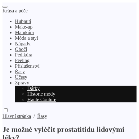
Krása a péče
Hubnutí
Make-up
Manikúra
Móda a styl
Nápady
Obočí
Pedikúra
Peeling
Příslušenství
Řasy
Účesy
Zprávy
Dárky
Historie módy
Haute Couture
Hlavní stránka
/
Řasy
Je možné vyléčit prostatitidu lidovými
léky?