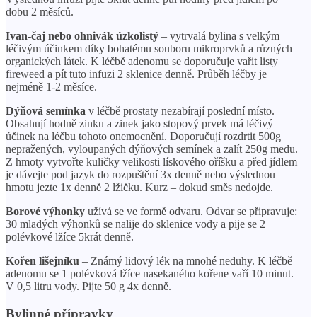
dobu 2 měsíců.
Ivan-čaj nebo ohnivák úzkolistý
– vytrvalá bylina s velkým
léčivým účinkem díky bohatému souboru mikroprvků a různých
organických látek. K léčbě adenomu se doporučuje vařit listy
fireweed a pít tuto infuzi 2 sklenice denně. Průběh léčby je
nejméně 1-2 měsíce.
Dýňová semínka
v léčbě prostaty nezabírají poslední místo.
Obsahují hodně zinku a zinek jako stopový prvek má léčivý
účinek na léčbu tohoto onemocnění. Doporučují rozdrtit 500g
nepražených, vyloupaných dýňových semínek a zalít 250g medu.
Z hmoty vytvořte kuličky velikosti lískového oříšku a před jídlem
je dávejte pod jazyk do rozpuštění 3x denně nebo výslednou
hmotu jezte 1x denně 2 lžičku. Kurz – dokud směs nedojde.
Borové výhonky
užívá se ve formě odvaru. Odvar se připravuje:
30 mladých výhonků se nalije do sklenice vody a pije se 2
polévkové lžíce 5krát denně.
Kořen lišejníku
– Známý lidový lék na mnohé neduhy. K léčbě
adenomu se 1 polévková lžíce nasekaného kořene vaří 10 minut.
V 0,5 litru vody. Pijte 50 g 4x denně.
Bylinné přípravky