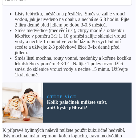
Listy řebříčku, měsíčku a přesličky. Směs se zalije vroucí
vodou, jak je uvedeno na obalu, a nechá se 6-8 hodin. Pijte
2 litru denně před jídlem po dobu 3-0,5 měsíců.
Směs medvědice (medvědí uši), chrpy modré a oddenku
lékořice v poměru 3:1:1. 10 g směsi zalijte sklenicí vroucí
vody a nechte 15 minut ve vodní lázni. Po vychladnutí
sceďte a užívejte 2-3 polévkové lžíce 3-4x denně před
jídlem.
Směs listů mochna, routy vonné, meduňky a kořene kozlíku
lékařského v poměru 3:3:1:1. Nalijte 1 polévkovou lžíci
směsi do sklenice vroucí vody a nechte 15 minut. Užívejte
1krát denně.
ČTĚTE VÍCE
Kolik palačinek můžete sníst,
aniž byste přibrali?
K přípravě bylinných nálevů můžete použít kukuřičné hedvábí,
listy mochna, mátu peprnou, kořen lopuchu, trávu medvědího