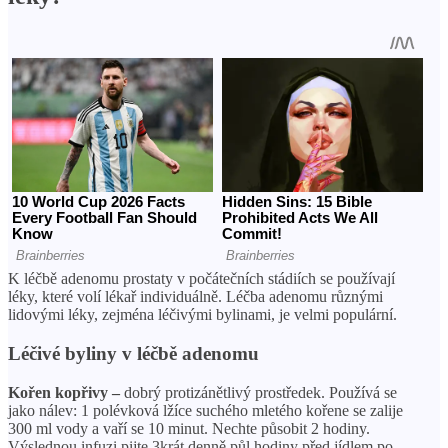
K léčbě adenomu prostaty v počátečních stádiích se používají
léky, které volí lékař individuálně. Léčba adenomu různými
lidovými léky, zejména léčivými bylinami, je velmi populární.
Léčivé byliny v léčbě adenomu
Kořen kopřivy –
dobrý protizánětlivý prostředek. Používá se
jako nálev: 1 polévková lžíce suchého mletého kořene se zalije
300 ml vody a vaří se 10 minut. Nechte působit 2 hodiny.
Výslednou infuzi pijte 3krát denně půl hodiny před jídlem po