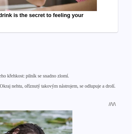
eho křehkost: pilník se snadno zlomí.
kraj nehtu, oříznutý takovým nástrojem, se odlupuje a drolí.