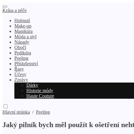
Krása a péče
Hubnutí
Make-up
Manikúra
Móda a styl
Nápady
Obočí
Pedikúra
Peeling
Příslušenství
Řasy
Účesy
Zprávy
Dárky
Historie módy
Haute Couture
Hlavní stránka
/
Peeling
Jaký pilník bych měl použít k ošetření ne