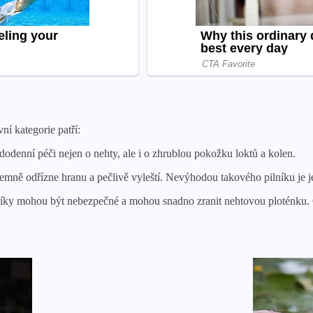
ní kategorie patří:
odenní péči nejen o nehty, ale i o zhrublou pokožku loktů a kolen.
 jemně odřízne hranu a pečlivě vyleští. Nevýhodou takového pilníku je j
ilníky mohou být nebezpečné a mohou snadno zranit nehtovou ploténku. O