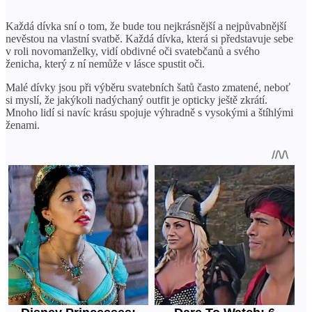
Každá dívka sní o tom, že bude tou nejkrásnější a nejpůvabnější
nevěstou na vlastní svatbě. Každá dívka, která si představuje sebe
v roli novomanželky, vidí obdivné oči svatebčanů a svého
ženicha, který z ní nemůže v lásce spustit oči.
Malé dívky jsou při výběru svatebních šatů často zmatené, neboť
si myslí, že jakýkoli nadýchaný outfit je opticky ještě zkrátí.
Mnoho lidí si navíc krásu spojuje výhradně s vysokými a štíhlými
ženami.