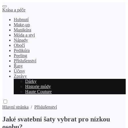
Krása a péče
Hubnutí
Make-up
Manikúra
Móda a styl
Nápady
Obočí
Pedikúra
Peeling
Příslušenství
Řasy
Účesy
Zprávy
Dárky
Historie módy
Haute Couture
Hlavní stránka
/
Příslušenství
Jaké svatební šaty vybrat pro nízkou
osobu?