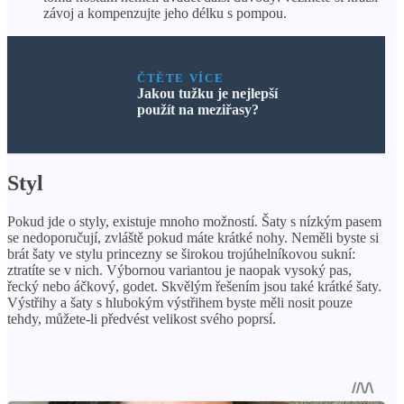
závoj a kompenzujte jeho délku s pompou.
ČTĚTE VÍCE
Jakou tužku je nejlepší
použít na meziřasy?
Styl
Pokud jde o styly, existuje mnoho možností. Šaty s nízkým pasem
se nedoporučují, zvláště pokud máte krátké nohy. Neměli byste si
brát šaty ve stylu princezny se širokou trojúhelníkovou sukní:
ztratíte se v nich. Výbornou variantou je naopak vysoký pas,
řecký nebo áčkový, godet. Skvělým řešením jsou také krátké šaty.
Výstřihy a šaty s hlubokým výstřihem byste měli nosit pouze
tehdy, můžete-li předvést velikost svého poprsí.