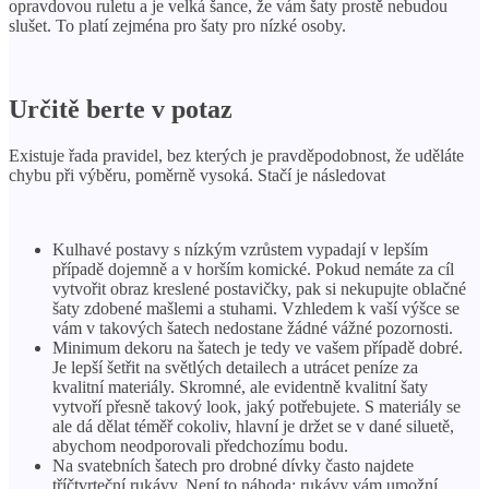
opravdovou ruletu a je velká šance, že vám šaty prostě nebudou
slušet. To platí zejména pro šaty pro nízké osoby.
Určitě berte v potaz
Existuje řada pravidel, bez kterých je pravděpodobnost, že uděláte
chybu při výběru, poměrně vysoká. Stačí je následovat
Kulhavé postavy s nízkým vzrůstem vypadají v lepším
případě dojemně a v horším komické. Pokud nemáte za cíl
vytvořit obraz kreslené postavičky, pak si nekupujte oblačné
šaty zdobené mašlemi a stuhami. Vzhledem k vaší výšce se
vám v takových šatech nedostane žádné vážné pozornosti.
Minimum dekoru na šatech je tedy ve vašem případě dobré.
Je lepší šetřit na světlých detailech a utrácet peníze za
kvalitní materiály. Skromné, ale evidentně kvalitní šaty
vytvoří přesně takový look, jaký potřebujete. S materiály se
ale dá dělat téměř cokoliv, hlavní je držet se v dané siluetě,
abychom neodporovali předchozímu bodu.
Na svatebních šatech pro drobné dívky často najdete
tříčtvrteční rukávy. Není to náhoda: rukávy vám umožní