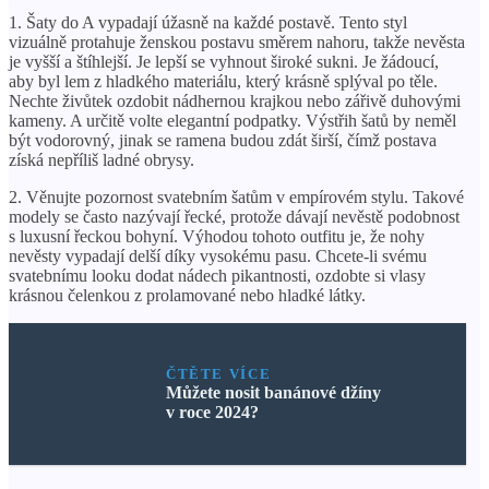
1. Šaty do A vypadají úžasně na každé postavě. Tento styl
vizuálně protahuje ženskou postavu směrem nahoru, takže nevěsta
je vyšší a štíhlejší. Je lepší se vyhnout široké sukni. Je žádoucí,
aby byl lem z hladkého materiálu, který krásně splýval po těle.
Nechte živůtek ozdobit nádhernou krajkou nebo zářivě duhovými
kameny. A určitě volte elegantní podpatky. Výstřih šatů by neměl
být vodorovný, jinak se ramena budou zdát širší, čímž postava
získá nepříliš ladné obrysy.
2. Věnujte pozornost svatebním šatům v empírovém stylu. Takové
modely se často nazývají řecké, protože dávají nevěstě podobnost
s luxusní řeckou bohyní. Výhodou tohoto outfitu je, že nohy
nevěsty vypadají delší díky vysokému pasu. Chcete-li svému
svatebnímu looku dodat nádech pikantnosti, ozdobte si vlasy
krásnou čelenkou z prolamované nebo hladké látky.
ČTĚTE VÍCE
Můžete nosit banánové džíny
v roce 2024?