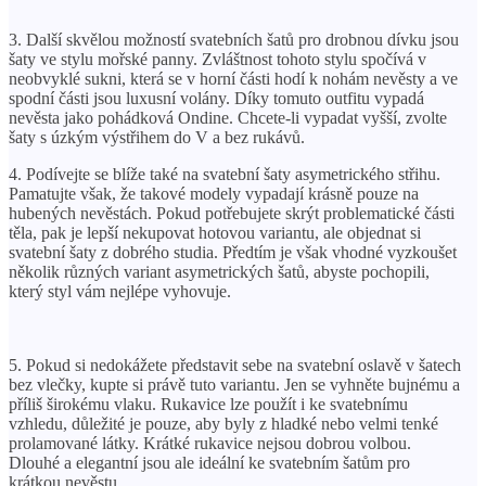
3. Další skvělou možností svatebních šatů pro drobnou dívku jsou
šaty ve stylu mořské panny. Zvláštnost tohoto stylu spočívá v
neobvyklé sukni, která se v horní části hodí k nohám nevěsty a ve
spodní části jsou luxusní volány. Díky tomuto outfitu vypadá
nevěsta jako pohádková Ondine. Chcete-li vypadat vyšší, zvolte
šaty s úzkým výstřihem do V a bez rukávů.
4. Podívejte se blíže také na svatební šaty asymetrického střihu.
Pamatujte však, že takové modely vypadají krásně pouze na
hubených nevěstách. Pokud potřebujete skrýt problematické části
těla, pak je lepší nekupovat hotovou variantu, ale objednat si
svatební šaty z dobrého studia. Předtím je však vhodné vyzkoušet
několik různých variant asymetrických šatů, abyste pochopili,
který styl vám nejlépe vyhovuje.
5. Pokud si nedokážete představit sebe na svatební oslavě v šatech
bez vlečky, kupte si právě tuto variantu. Jen se vyhněte bujnému a
příliš širokému vlaku. Rukavice lze použít i ke svatebnímu
vzhledu, důležité je pouze, aby byly z hladké nebo velmi tenké
prolamované látky. Krátké rukavice nejsou dobrou volbou.
Dlouhé a elegantní jsou ale ideální ke svatebním šatům pro
krátkou nevěstu.