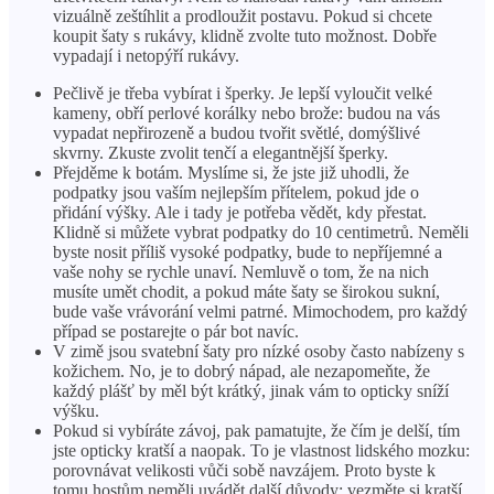
vizuálně zeštíhlit a prodloužit postavu. Pokud si chcete
koupit šaty s rukávy, klidně zvolte tuto možnost. Dobře
vypadají i netopýří rukávy.
Pečlivě je třeba vybírat i šperky. Je lepší vyloučit velké
kameny, obří perlové korálky nebo brože: budou na vás
vypadat nepřirozeně a budou tvořit světlé, domýšlivé
skvrny. Zkuste zvolit tenčí a elegantnější šperky.
Přejděme k botám. Myslíme si, že jste již uhodli, že
podpatky jsou vaším nejlepším přítelem, pokud jde o
přidání výšky. Ale i tady je potřeba vědět, kdy přestat.
Klidně si můžete vybrat podpatky do 10 centimetrů. Neměli
byste nosit příliš vysoké podpatky, bude to nepříjemné a
vaše nohy se rychle unaví. Nemluvě o tom, že na nich
musíte umět chodit, a pokud máte šaty se širokou sukní,
bude vaše vrávorání velmi patrné. Mimochodem, pro každý
případ se postarejte o pár bot navíc.
V zimě jsou svatební šaty pro nízké osoby často nabízeny s
kožichem. No, je to dobrý nápad, ale nezapomeňte, že
každý plášť by měl být krátký, jinak vám to opticky sníží
výšku.
Pokud si vybíráte závoj, pak pamatujte, že čím je delší, tím
jste opticky kratší a naopak. To je vlastnost lidského mozku:
porovnávat velikosti vůči sobě navzájem. Proto byste k
tomu hostům neměli uvádět další důvody: vezměte si kratší