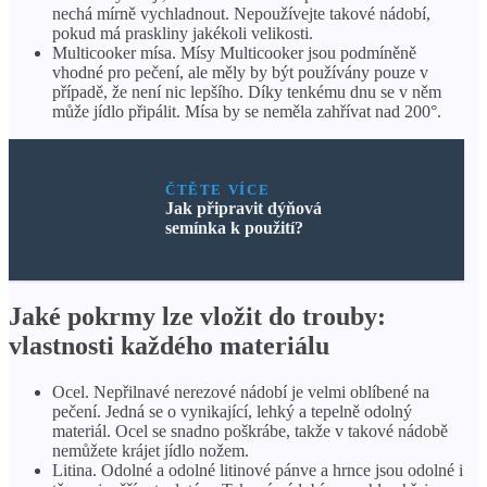
nechá mírně vychladnout. Nepoužívejte takové nádobí,
pokud má praskliny jakékoli velikosti.
Multicooker mísa. Mísy Multicooker jsou podmíněně
vhodné pro pečení, ale měly by být používány pouze v
případě, že není nic lepšího. Díky tenkému dnu se v něm
může jídlo připálit. Mísa by se neměla zahřívat nad 200°.
ČTĚTE VÍCE
Jak připravit dýňová
semínka k použití?
Jaké pokrmy lze vložit do trouby:
vlastnosti každého materiálu
Ocel. Nepřilnavé nerezové nádobí je velmi oblíbené na
pečení. Jedná se o vynikající, lehký a tepelně odolný
materiál. Ocel se snadno poškrábe, takže v takové nádobě
nemůžete krájet jídlo nožem.
Litina. Odolné a odolné litinové pánve a hrnce jsou odolné i