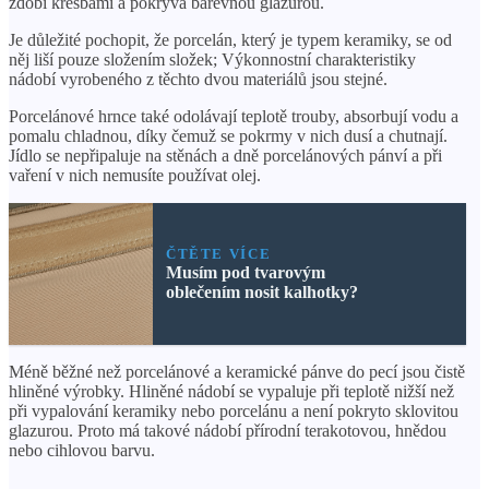
zdobí kresbami a pokrývá barevnou glazurou.
Je důležité pochopit, že porcelán, který je typem keramiky, se od
něj liší pouze složením složek; Výkonnostní charakteristiky
nádobí vyrobeného z těchto dvou materiálů jsou stejné.
Porcelánové hrnce také odolávají teplotě trouby, absorbují vodu a
pomalu chladnou, díky čemuž se pokrmy v nich dusí a chutnají.
Jídlo se nepřipaluje na stěnách a dně porcelánových pánví a při
vaření v nich nemusíte používat olej.
ČTĚTE VÍCE
Musím pod tvarovým
oblečením nosit kalhotky?
Méně běžné než porcelánové a keramické pánve do pecí jsou čistě
hliněné výrobky. Hliněné nádobí se vypaluje při teplotě nižší než
při vypalování keramiky nebo porcelánu a není pokryto sklovitou
glazurou. Proto má takové nádobí přírodní terakotovou, hnědou
nebo cihlovou barvu.