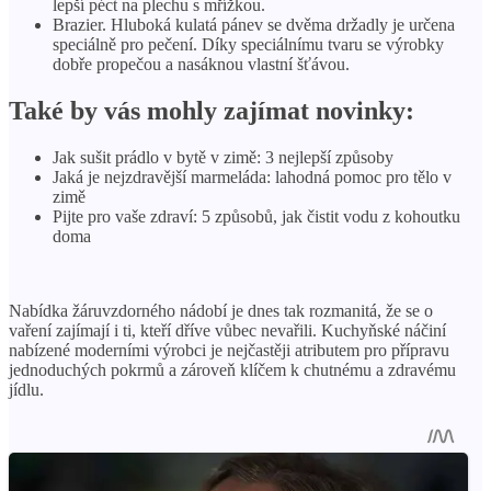
lepší péct na plechu s mřížkou.
Brazier. Hluboká kulatá pánev se dvěma držadly je určena
speciálně pro pečení. Díky speciálnímu tvaru se výrobky
dobře propečou a nasáknou vlastní šťávou.
Také by vás mohly zajímat novinky:
Jak sušit prádlo v bytě v zimě: 3 nejlepší způsoby
Jaká je nejzdravější marmeláda: lahodná pomoc pro tělo v
zimě
Pijte pro vaše zdraví: 5 způsobů, jak čistit vodu z kohoutku
doma
Nabídka žáruvzdorného nádobí je dnes tak rozmanitá, že se o
vaření zajímají i ti, kteří dříve vůbec nevařili. Kuchyňské náčiní
nabízené moderními výrobci je nejčastěji atributem pro přípravu
jednoduchých pokrmů a zároveň klíčem k chutnému a zdravému
jídlu.