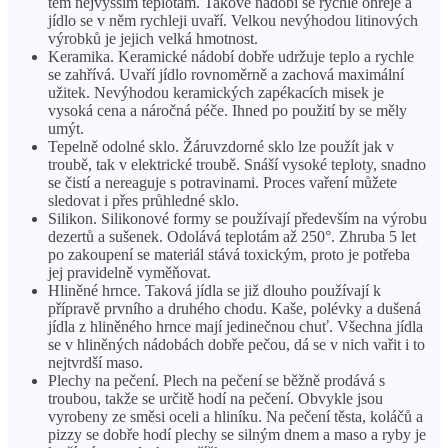
těm nejvyšším teplotám. Takové nádobí se rychle ohřeje a
jídlo se v něm rychleji uvaří. Velkou nevýhodou litinových
výrobků je jejich velká hmotnost.
Keramika. Keramické nádobí dobře udržuje teplo a rychle
se zahřívá. Uvaří jídlo rovnoměrně a zachová maximální
užitek. Nevýhodou keramických zapékacích misek je
vysoká cena a náročná péče. Ihned po použití by se měly
umýt.
Tepelně odolné sklo. Žáruvzdorné sklo lze použít jak v
troubě, tak v elektrické troubě. Snáší vysoké teploty, snadno
se čistí a nereaguje s potravinami. Proces vaření můžete
sledovat i přes průhledné sklo.
Silikon. Silikonové formy se používají především na výrobu
dezertů a sušenek. Odolává teplotám až 250°. Zhruba 5 let
po zakoupení se materiál stává toxickým, proto je potřeba
jej pravidelně vyměňovat.
Hliněné hrnce. Taková jídla se již dlouho používají k
přípravě prvního a druhého chodu. Kaše, polévky a dušená
jídla z hliněného hrnce mají jedinečnou chuť. Všechna jídla
se v hliněných nádobách dobře pečou, dá se v nich vařit i to
nejtvrdší maso.
Plechy na pečení. Plech na pečení se běžně prodává s
troubou, takže se určitě hodí na pečení. Obvykle jsou
vyrobeny ze směsi oceli a hliníku. Na pečení těsta, koláčů a
pizzy se dobře hodí plechy se silným dnem a maso a ryby je