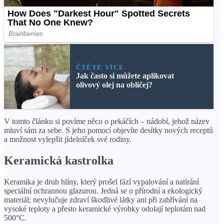
ČTĚTE VÍCE
Jak často si můžete aplikovat
olivový olej na obličej?
V tomto článku si povíme něco o pekáčích – nádobí, jehož název
mluví sám za sebe. S jeho pomocí objevíte desítky nových receptů
a možnost vylepšit jídelníček své rodiny.
Keramická kastrolka
Keramika je druh hlíny, který prošel fází vypalování a natírání
speciální ochrannou glazurou. Jedná se o přírodní a ekologický
materiál; nevylučuje zdraví škodlivé látky ani při zahřívání na
vysoké teploty a přesto keramické výrobky odolají teplotám nad
500°C.