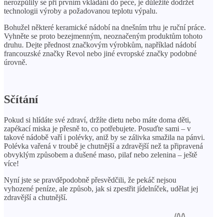
nerozpůlily se při prvním vkládání do pece, je důležité dodržet
technologii výroby a požadovanou teplotu výpalu.
Bohužel některé keramické nádobí na dnešním trhu je ruční práce.
Vyhněte se proto bezejmenným, neoznačeným produktům tohoto
druhu. Dejte přednost značkovým výrobkům, například nádobí
francouzské značky Revol nebo jiné evropské značky podobné
úrovně.
Sčítání
Pokud si hlídáte své zdraví, držíte dietu nebo máte doma děti,
zapékací miska je přesně to, co potřebujete. Posuďte sami – v
takové nádobě vaří i polévky, aniž by se zálivka smažila na pánvi.
Polévka vařená v troubě je chutnější a zdravější než ta připravená
obvyklým způsobem a dušené maso, pilaf nebo zelenina – ještě
více!
Nyní jste se pravděpodobně přesvědčili, že pekáč nejsou
vyhozené peníze, ale způsob, jak si zpestřit jídelníček, udělat jej
zdravější a chutnější.