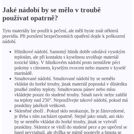
Jaké nádobí by se mělo v troubě
používat opatrně?
Tyto materiály lze použít k pečení, ale měli byste znát některá
pravidla. Při porušení bezpečnostních opatření dojde k poškození
nádobí.
Hliníkové nádobí. Samotný hliník dobře odolává vysokým
teplotám, ale při kontaktu s kyselinou uvolňuje materiál
toxické látky. V hliníkovém nádobí proto nemůžete péct
pokrmy s citronem, kyselým ovocem nebo masem v kyselé
marinádě.
Smaltované nádobí. Smaltované nádobí by se nemělo
vkládat do horké trouby, jinak materiál popraská v důsledku
prudké změny teploty. Smaltovanou pánev nebo mísu
vkládejte pouze do studené trouby. Smalt navíc nelze zahřát
na teploty nad 250°. Nepoužívejte takové nádobí, pokud má
praskliny jakékoli velikosti.
Skleněné zboží . Pokud sklo neukazuje, že je žáruvzdorné,
je třeba s ním zacházet opatrně. Stejně jako smalt, ani sklo
by se nemělo vkládat do horké trouby, jinak se vytvoří
praskliny. Sklenice se vloží do studené pece a po upečení se
hned nevytahují, ale dvířka se mírně pootevře a hmota se