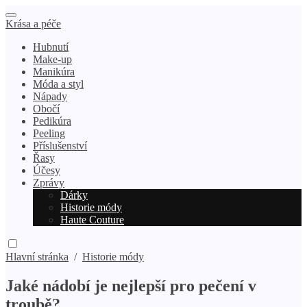
Krása a péče
Hubnutí
Make-up
Manikúra
Móda a styl
Nápady
Obočí
Pedikúra
Peeling
Příslušenství
Řasy
Účesy
Zprávy
Dárky
Historie módy
Haute Couture
Hlavní stránka
/
Historie módy
Jaké nádobí je nejlepší pro pečení v
troubě?