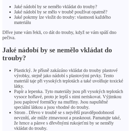
Jaké nádobí by se nemělo vkládat do trouby?
Jaké nádobí by se mělo v troubě používat opatrně?
Jaké pokrmy lze vložit do trouby: vlastnosti každého
materiálu
Dříve jsme vám řekli, co dát do trouby, když se vám spálí dno
pečiva.
Jaké nádobí by se nemělo vkládat do
trouby?
Plastický. Je přísně zakázáno vkládat do trouby plastové
výrobky, stejně jako nádobí s plastovými prvky. Tento
materiál taje při vysokých teplotách a také uvolňuje toxické
látky.
Papír a lepenka. Tyto materiály jsou při vysokých teplotách
vysoce hořlavé, proto je lepší s nimi neriskovat. Výjimkou
jsou papírové formičky na muffiny. Jsou napuštěné
speciální látkou a jsou vhodné do trouby.
Strom . Dřevo v troubě se s největší pravděpodobností
nevznítí, ale může ztmavnout a prasknout. Pamatujte také,
že hrnce a pánve s dřevěnými rukojeťmi by se neměly
vkládat do trouby.