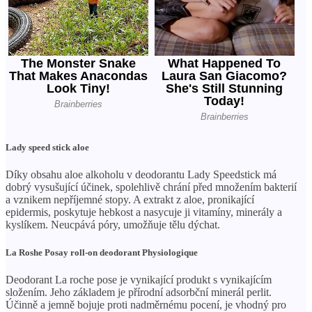
Lady speed stick aloe
Díky obsahu aloe alkoholu v deodorantu Lady Speedstick má
dobrý vysušující účinek, spolehlivě chrání před množením bakterií
a vznikem nepříjemné stopy. A extrakt z aloe, pronikající
epidermis, poskytuje hebkost a nasycuje ji vitamíny, minerály a
kyslíkem. Neucpává póry, umožňuje tělu dýchat.
La Roshe Posay roll-on deodorant Physiologique
Deodorant La roche pose je vynikající produkt s vynikajícím
složením. Jeho základem je přírodní adsorbční minerál perlit.
Účinně a jemně bojuje proti nadměrnému pocení, je vhodný pro