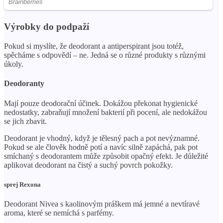
Výrobky do podpaží
Pokud si myslíte, že deodorant a antiperspirant jsou totéž,
spěcháme s odpovědí – ne. Jedná se o různé produkty s různými
úkoly.
Deodoranty
Mají pouze deodorační účinek. Dokážou překonat hygienické
nedostatky, zabraňují množení bakterií při pocení, ale nedokážou
se jich zbavit.
Deodorant je vhodný, když je tělesný pach a pot nevýznamné.
Pokud se ale člověk hodně potí a navíc silně zapáchá, pak pot
smíchaný s deodorantem může způsobit opačný efekt. Je důležité
aplikovat deodorant na čistý a suchý povrch pokožky.
sprej Rexona
Deodorant Nivea s kaolinovým práškem má jemné a nevtíravé
aroma, které se nemíchá s parfémy.