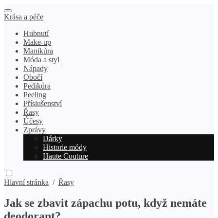
Krása a péče
Hubnutí
Make-up
Manikúra
Móda a styl
Nápady
Obočí
Pedikúra
Peeling
Příslušenství
Řasy
Účesy
Zprávy
Dárky
Historie módy
Haute Couture
Hlavní stránka
/
Řasy
Jak se zbavit zápachu potu, když nemáte
deodorant?