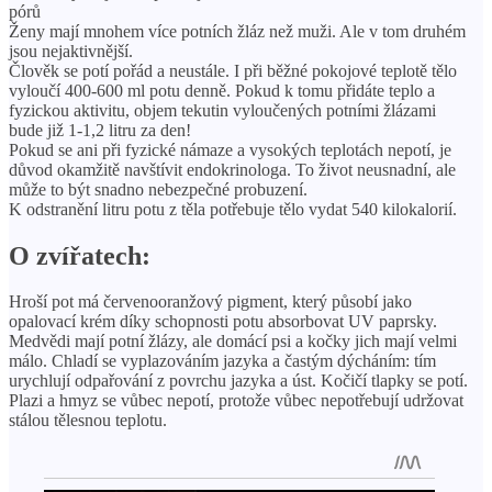
pórů
Ženy mají mnohem více potních žláz než muži. Ale v tom druhém
jsou nejaktivnější.
Člověk se potí pořád a neustále. I při běžné pokojové teplotě tělo
vyloučí 400-600 ml potu denně. Pokud k tomu přidáte teplo a
fyzickou aktivitu, objem tekutin vyloučených potními žlázami
bude již 1-1,2 litru za den!
Pokud se ani při fyzické námaze a vysokých teplotách nepotí, je
důvod okamžitě navštívit endokrinologa. To život neusnadní, ale
může to být snadno nebezpečné probuzení.
K odstranění litru potu z těla potřebuje tělo vydat 540 kilokalorií.
O zvířatech:
Hroší pot má červenooranžový pigment, který působí jako
opalovací krém díky schopnosti potu absorbovat UV paprsky.
Medvědi mají potní žlázy, ale domácí psi a kočky jich mají velmi
málo. Chladí se vyplazováním jazyka a častým dýcháním: tím
urychlují odpařování z povrchu jazyka a úst. Kočičí tlapky se potí.
Plazi a hmyz se vůbec nepotí, protože vůbec nepotřebují udržovat
stálou tělesnou teplotu.