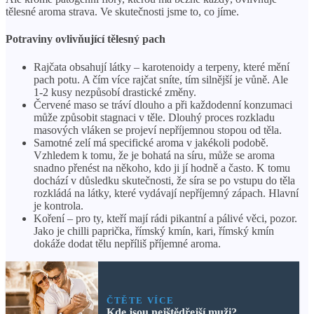
tělesné aroma strava. Ve skutečnosti jsme to, co jíme.
Potraviny ovlivňující tělesný pach
Rajčata obsahují látky – karotenoidy a terpeny, které mění
pach potu. A čím více rajčat sníte, tím silnější je vůně. Ale
1-2 kusy nezpůsobí drastické změny.
Červené maso se tráví dlouho a při každodenní konzumaci
může způsobit stagnaci v těle. Dlouhý proces rozkladu
masových vláken se projeví nepříjemnou stopou od těla.
Samotné zelí má specifické aroma v jakékoli podobě.
Vzhledem k tomu, že je bohatá na síru, může se aroma
snadno přenést na někoho, kdo ji jí hodně a často. K tomu
dochází v důsledku skutečnosti, že síra se po vstupu do těla
rozkládá na látky, které vydávají nepříjemný zápach. Hlavní
je kontrola.
Koření – pro ty, kteří mají rádi pikantní a pálivé věci, pozor.
Jako je chilli paprička, římský kmín, kari, římský kmín
dokáže dodat tělu nepříliš příjemné aroma.
ČTĚTE VÍCE
Kde jsou nejštědřejší muži?