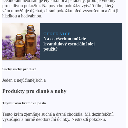
Deodorant neobsahuje etylalkohol a parabeny, proto je vhodný
pro citlivou pokožku. Na povrchu pokožky vytváří film, který
vám umožňuje dýchat, chrání pokožku před vysoušením a činí ji
hladkou a hedvábnou.
ČTĚTE VÍCE
Na co všechno můžete
levandulový esenciální olej
použít?
Suchý suchý produkt
Jeden z nejúčinnějších a
Produkty pro dlaně a nohy
Teymurova krémová pasta
Tento krém zjemňuje suchá a drsná chodidla. Má dezinfekční,
vysušující a mírně deodorační účinky. Nedráždí pokožku.