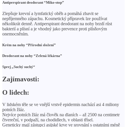
Antiperspirant deodorant “Miko-stop”
Zlepšuje krevní a lymfatický oběh a pomáhá zbavit se
nepříjemného zápachu. Kosmetický přípravek lze používat
několikrát denně. Antiperspirant deodorant na nohy brzdí růst
bakterií a plísní a je vhodný jako prevence proti plísňovým
onemocněním.
Krém na nohy “Přírodní složení”
Deodorant na nohy “Zelená lékárna”
Sprej „Suchý suchý“
Zajímavosti:
O lidech:
V lidském těle se ve vnější vrstvě epidermis nachází asi 4 miliony
potních žláz.
Nejvíce potních žláz má člověk na dlaních – až 2500 na centimetr
čtvereční, v podpaží, na chodidlech, v oblasti třísel.
Geneticky mají zástupci asijské krve ve srovnání s ostatními méně