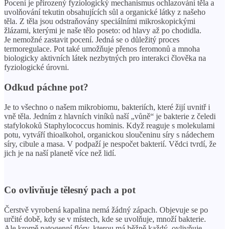
Pocení je přirozený fyziologický mechanismus ochlazování těla a
uvolňování tekutin obsahujících sůl a organické látky z našeho
těla. Z těla jsou odstraňovány speciálními mikroskopickými
žlázami, kterými je naše tělo poseto: od hlavy až po chodidla.
Je nemožné zastavit pocení. Jedná se o důležitý proces
termoregulace. Pot také umožňuje přenos feromonů a mnoha
biologicky aktivních látek nezbytných pro interakci člověka na
fyziologické úrovni.
Odkud páchne pot?
Je to všechno o našem mikrobiomu, bakteriích, které žijí uvnitř i
vně těla. Jedním z hlavních viníků naší „vůně“ je bakterie z čeledi
stafylokoků Staphylococcus hominis. Když reaguje s molekulami
potu, vytváří thioalkohol, organickou sloučeninu síry s nádechem
síry, cibule a masa. V podpaží je nespočet bakterií. Vědci tvrdí, že
jich je na naší planetě více než lidí.
Co ovlivňuje tělesný pach a pot
Čerstvě vyrobená kapalina nemá žádný zápach. Objevuje se po
určité době, kdy se v místech, kde se uvolňuje, množí bakterie.
Ale kromě patogenní flóry, kterou má běžně každý, ovlivňuje