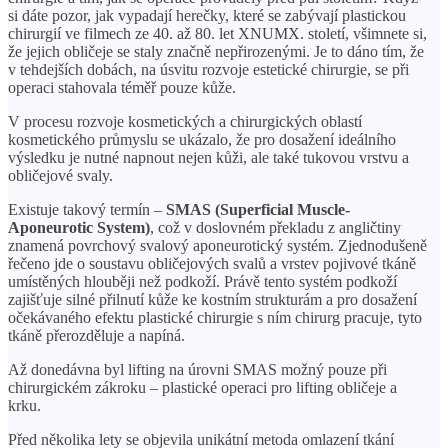
si dáte pozor, jak vypadají herečky, které se zabývají plastickou
chirurgií ve filmech ze 40. až 80. let XNUMX. století, všimnete si,
že jejich obličeje se staly značně nepřirozenými. Je to dáno tím, že
v tehdejších dobách, na úsvitu rozvoje estetické chirurgie, se při
operaci stahovala téměř pouze kůže.
V procesu rozvoje kosmetických a chirurgických oblastí
kosmetického průmyslu se ukázalo, že pro dosažení ideálního
výsledku je nutné napnout nejen kůži, ale také tukovou vrstvu a
obličejové svaly.
Existuje takový termín –
SMAS (Superficial Muscle-
Aponeurotic System)
, což v doslovném překladu z angličtiny
znamená povrchový svalový aponeurotický systém. Zjednodušeně
řečeno jde o soustavu obličejových svalů a vrstev pojivové tkáně
umístěných hlouběji než podkoží. Právě tento systém podkoží
zajišťuje silné přilnutí kůže ke kostním strukturám a pro dosažení
očekávaného efektu plastické chirurgie s ním chirurg pracuje, tyto
tkáně přerozděluje a napíná.
Až donedávna byl lifting na úrovni SMAS možný pouze při
chirurgickém zákroku – plastické operaci pro lifting obličeje a
krku.
Před několika lety se objevila unikátní metoda omlazení tkání