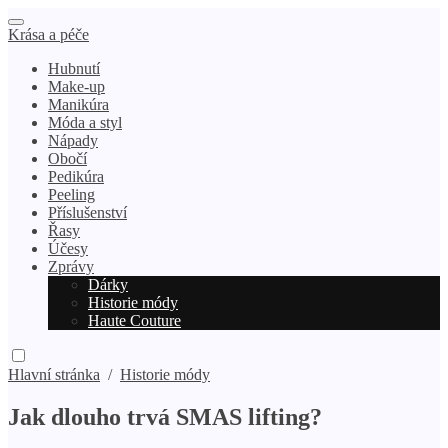
Krása a péče
Hubnutí
Make-up
Manikúra
Móda a styl
Nápady
Obočí
Pedikúra
Peeling
Příslušenství
Řasy
Účesy
Zprávy
Dárky
Historie módy
Haute Couture
Hlavní stránka
/
Historie módy
Jak dlouho trvá SMAS lifting?