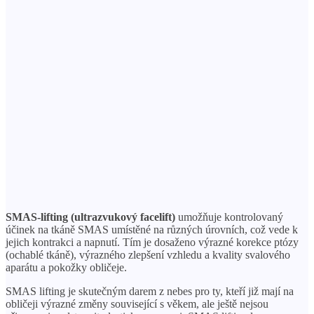
SMAS-lifting (ultrazvukový facelift)
umožňuje kontrolovaný
účinek na tkáně SMAS umístěné na různých úrovních, což vede k
jejich kontrakci a napnutí. Tím je dosaženo výrazné korekce ptózy
(ochablé tkáně), výrazného zlepšení vzhledu a kvality svalového
aparátu a pokožky obličeje.
SMAS lifting je skutečným darem z nebes pro ty, kteří již mají na
obličeji výrazné změny související s věkem, ale ještě nejsou