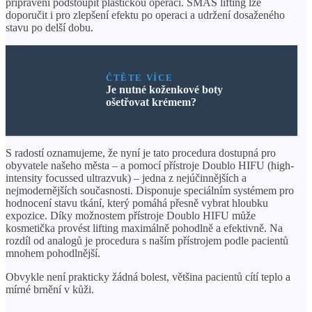
připraveni podstoupit plastickou operaci. SMAS lifting lze
doporučit i pro zlepšení efektu po operaci a udržení dosaženého
stavu po delší dobu.
ČTĚTE VÍCE
Je nutné koženkové boty
ošetřovat krémem?
S radostí oznamujeme, že nyní je tato procedura dostupná pro
obyvatele našeho města – a pomocí přístroje Doublo HIFU (high-
intensity focussed ultrazvuk) – jedna z nejúčinnějších a
nejmodernějších současnosti. Disponuje speciálním systémem pro
hodnocení stavu tkání, který pomáhá přesně vybrat hloubku
expozice. Díky možnostem přístroje Doublo HIFU může
kosmetička provést lifting maximálně pohodlně a efektivně. Na
rozdíl od analogů je procedura s naším přístrojem podle pacientů
mnohem pohodlnější.
Obvykle není prakticky žádná bolest, většina pacientů cítí teplo a
mírné brnění v kůži.