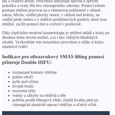
tuk a svalová atonie. Procedura umožňuje zpevnit a zpevnit
pokožku a svaly těla bez chirurgického zákroku. Pomocí tohoto
postupu můžete pracovat na a eliminovat poklesnutí v oblasti
rukou, břicha, vnitřní plochy ramen, v oblasti nad koleny, na
vnitřní ploše stehen a v dalších problémových partiích, které jsou
obtížné. zacílit pomocí diet a cvičení v posilovně.
Díky úspěchům moderní kosmetologie je udržení mládí a krásy po
dlouhou dobu docela možné, a to i bez vážných lékařských
zásahů. Vyzkoušejte tuto kouzelnou proceduru a užijte si krásu
mladistvé tváře!
Indikace pro ultrazvukový SMAS lifting pomocí
přístroje Doublo HIFU:
rozmazané kontury obličeje
pokles obočí
pytle pod očima
dvojitá brada
nosoretní rýhy
vrásky a záhyby na obličeji a těle
potřeba posílit liftingový efekt, zlepšit kvalitu pleti po
chirurgické plastické operaci obličeje a očních víček