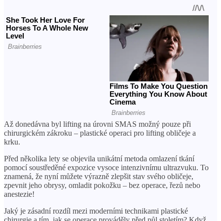
Až donedávna byl lifting na úrovni SMAS možný pouze při
chirurgickém zákroku – plastické operaci pro lifting obličeje a
krku.
Před několika lety se objevila unikátní metoda omlazení tkání
pomocí soustředěné expozice vysoce intenzivnímu ultrazvuku. To
znamená, že nyní můžete výrazně zlepšit stav svého obličeje,
zpevnit jeho obrysy, omladit pokožku – bez operace, řezů nebo
anestezie!
Jaký je zásadní rozdíl mezi moderními technikami plastické
chirurgie a tím, jak se operace prováděly před půl stoletím? Když