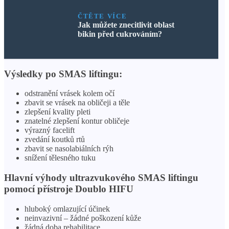
ČTĚTE VÍCE
Jak můžete znecitlivit oblast
bikin před cukrováním?
Výsledky po SMAS liftingu:
odstranění vrásek kolem očí
zbavit se vrásek na obličeji a těle
zlepšení kvality pleti
znatelné zlepšení kontur obličeje
výrazný facelift
zvedání koutků rtů
zbavit se nasolabiálních rýh
snížení tělesného tuku
Hlavní výhody ultrazvukového SMAS liftingu
pomocí přístroje Doublo HIFU
hluboký omlazující účinek
neinvazivní – žádné poškození kůže
žádná doba rehabilitace