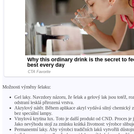
Možnosti výměny šelaku:
Gel laky. Navzdory názoru, že šelak a gelový lak jsou totéž, r
odstraní lesklá přirozená vrstva.
Akrylový nátěr. Během aplikace akryl vydává silný chemický z
bez speciální lampy.
Vinylová krytina lux. Toto je další produkt od CND. Proces je 
Jako nevýhodu stojí za zmínku krátká životnost: výrobce slibuj
Permanentní laky. Aby výrobci tradičních laků vytvořili důstojn