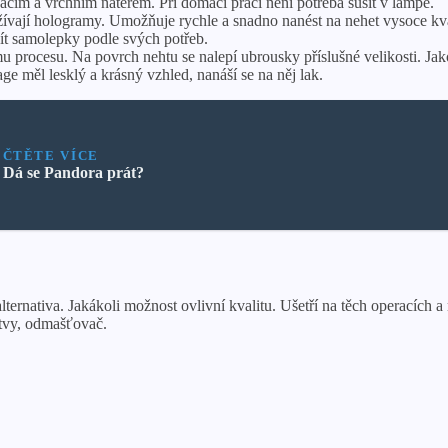
acím a vrchním nátěrem. Při domácí práci není potřeba sušit v lampě.
ívají hologramy. Umožňuje rychle a snadno nanést na nehet vysoce kvali
jít samolepky podle svých potřeb.
rocesu. Na povrch nehtu se nalepí ubrousky příslušné velikosti. Jako
 měl lesklý a krásný vzhled, nanáší se na něj lak.
ČTĚTE VÍCE
Dá se Pandora prát?
ernativa. Jakákoli možnost ovlivní kvalitu. Ušetří na těch operacích a
stvy, odmašťovač.