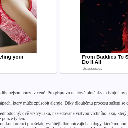
ozdíly nejsou pouze v ceně. Pro přípravu nehtové ploténky existuje jin
ápach, který může způsobit alergie. Díky dlouhému procesu sušení se c
jednoduchý: dvě vrstvy laku, následované vrstvou vrchního laku, který
e pouze týden.
ou konkurenci pro šelak, vyrábějí dlouhotrvající analogy, které mohou 