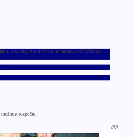
elaku, základny, horní části a mít lampu, což vyžaduje
.
 možnost rozpočtu.