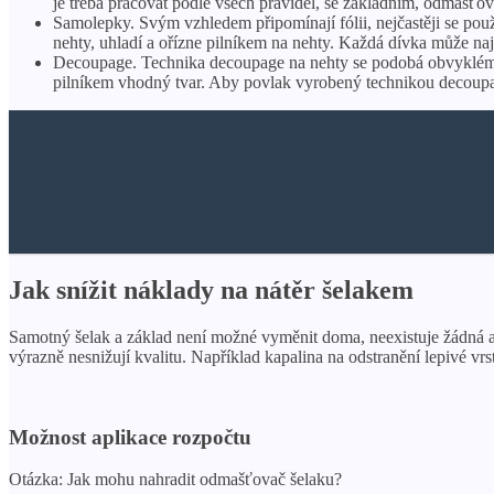
je třeba pracovat podle všech pravidel, se základním, odmašťov
Samolepky. Svým vzhledem připomínají fólii, nejčastěji se použ
nehty, uhladí a ořízne pilníkem na nehty. Každá dívka může na
Decoupage. Technika decoupage na nehty se podobá obvyklému p
pilníkem vhodný tvar. Aby povlak vyrobený technikou decoupage
Jak snížit náklady na nátěr šelakem
Samotný šelak a základ není možné vyměnit doma, neexistuje žádná alt
výrazně nesnižují kvalitu. Například kapalina na odstranění lepivé vr
Možnost aplikace rozpočtu
Otázka: Jak mohu nahradit odmašťovač šelaku?