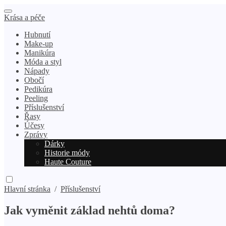
Krása a péče
Hubnutí
Make-up
Manikúra
Móda a styl
Nápady
Obočí
Pedikúra
Peeling
Příslušenství
Řasy
Účesy
Zprávy
Dárky
Historie módy
Haute Couture
Hlavní stránka
/
Příslušenství
Jak vyměnit základ nehtů doma?