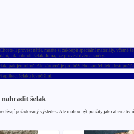
hcete-li provést nátěr, musíte si zakoupit speciální materiály, včetně š
ledání, jak nahradit šelak doma, lze provést dvěma směry:
lak, pak jen mírně. Ale zároveň je pro běžného spotřebitele dostupnější
 aplikaci šelaku levnějšími.
 nahradit šelak
edávají požadovaný výsledek. Ale mohou být použity jako alternativní